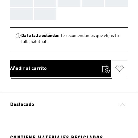
AAA
AAA
AAA
AAA
AAA
AAA
AAA
Da la talla estándar.
Te recomendamos que elijas tu
talla habitual.
Añadir al carrito
Destacado
CONTIENE MATERIALES RECICLADOS