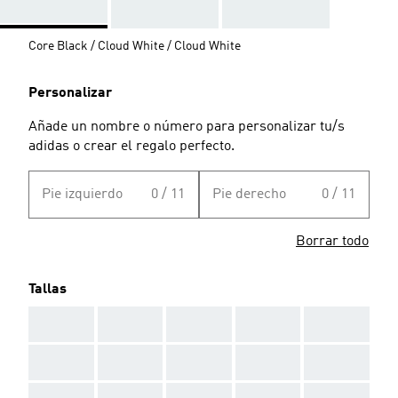
Core Black / Cloud White / Cloud White
Personalizar
Añade un nombre o número para personalizar tu/s
adidas o crear el regalo perfecto.
Pie izquierdo
0 / 11
Pie derecho
0 / 11
Borrar todo
Tallas
AAA
AAA
AAA
AAA
AAA
AAA
AAA
AAA
AAA
AAA