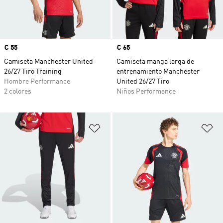
Precio
€ 55
Precio
€ 65
Camiseta Manchester United
Camiseta manga larga de
26/27 Tiro Training
entrenamiento Manchester
Hombre Performance
United 26/27 Tiro
2 colores
Niños Performance
Añadir a la lista de deseos
Añ