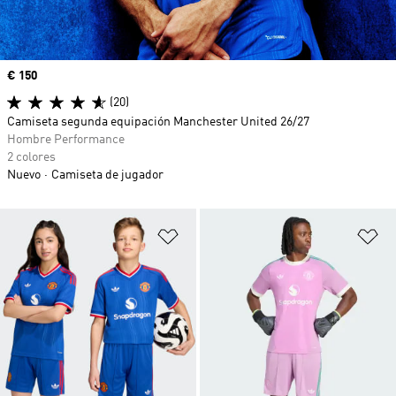
Precio
€ 150
(20)
Camiseta segunda equipación Manchester United 26/27
Hombre Performance
2 colores
Nuevo
Camiseta de jugador
Añadir a la lista de deseos
Añ