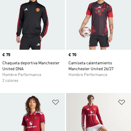
Precio
€ 75
Precio
€ 70
Chaqueta deportiva Manchester
Camiseta calentamiento
United DNA
Manchester United 26/27
Hombre Performance
Hombre Performance
2 colores
Añadir a la lista de deseos
Añ