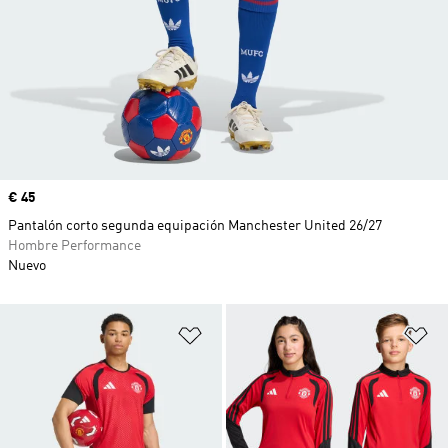
Precio
€ 45
Pantalón corto segunda equipación Manchester United 26/27
Hombre Performance
Nuevo
Añadir a la lista de deseos
Añ