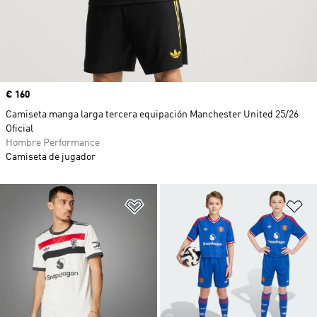
Precio
€ 160
Camiseta manga larga tercera equipación Manchester United 25/26
Oficial
Hombre Performance
Camiseta de jugador
Añadir a la lista de deseos
Añ