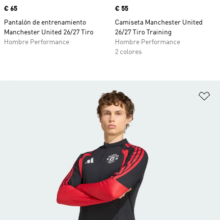
Precio
€ 65
Precio
€ 55
Pantalón de entrenamiento
Camiseta Manchester United
Manchester United 26/27 Tiro
26/27 Tiro Training
Hombre Performance
Hombre Performance
2 colores
Añ