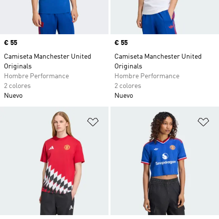
Precio
€ 55
Precio
€ 55
Camiseta Manchester United
Camiseta Manchester United
Originals
Originals
Hombre Performance
Hombre Performance
2 colores
2 colores
Nuevo
Nuevo
Añadir a la lista de deseos
Añ