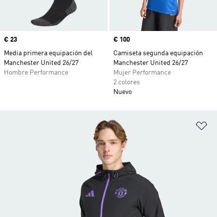
Precio
€ 23
Precio
€ 100
Media primera equipación del
Camiseta segunda equipación
Manchester United 26/27
Manchester United 26/27
Hombre Performance
Mujer Performance
2 colores
Nuevo
Añ