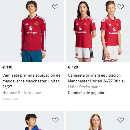
Añadir a la lista de deseos
Añ
Precio
€ 110
Precio
€ 120
Camiseta primera equipación de
Camiseta primera equipación
manga larga Manchester United
Manchester United 26/27 Oficial
26/27
Niños Performance
Hombre Performance
Camiseta de jugador
3 colores
Añadir a la lista de deseos
Añ