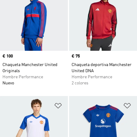
Precio
€ 100
Precio
€ 75
Chaqueta Manchester United
Chaqueta deportiva Manchester
Originals
United DNA
Hombre Performance
Hombre Performance
Nuevo
2 colores
Añadir a la lista de deseos
Añ