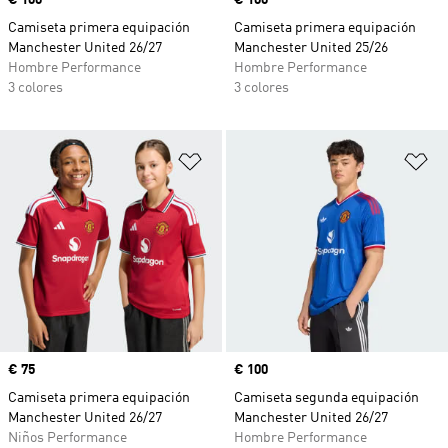
Precio
€ 100
Precio
€ 100
Camiseta primera equipación
Camiseta primera equipación
Manchester United 26/27
Manchester United 25/26
Hombre Performance
Hombre Performance
3 colores
3 colores
Añadir a la lista de deseos
Añ
Precio
€ 75
Precio
€ 100
Camiseta primera equipación
Camiseta segunda equipación
Manchester United 26/27
Manchester United 26/27
Niños Performance
Hombre Performance