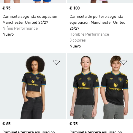
Precio
€ 75
Precio
€ 100
Camiseta segunda equipación
Camiseta de portero segunda
Manchester United 26/27
equipación Manchester United
Niños Performance
26/27
Nuevo
Hombre Performance
3 colores
Nuevo
Añadir a la lista de deseos
Añ
Precio
€ 85
Precio
€ 75
Camiseta tercera equipación
Camiseta tercera equipación