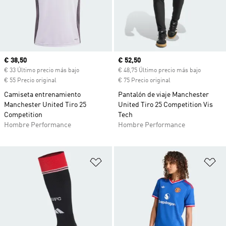
Precio actual
€ 38,50
Precio actual
€ 52,50
€ 33 Último precio más bajo
€ 48,75 Último precio más bajo
€ 55 Precio original
€ 75 Precio original
Camiseta entrenamiento
Pantalón de viaje Manchester
Manchester United Tiro 25
United Tiro 25 Competition Vis
Competition
Tech
Hombre Performance
Hombre Performance
Añadir a la lista de deseos
Añ