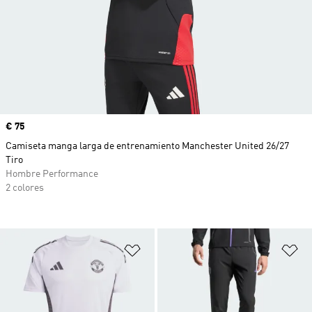
Precio
€ 75
Camiseta manga larga de entrenamiento Manchester United 26/27
Tiro
Hombre Performance
2 colores
Añadir a la lista de deseos
Añ