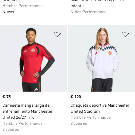
Originals
Manchester United 26/27 Tiro
Hombre Performance
infantil
Nuevo
Niños Performance
Añadir a la lista de deseos
Añ
Precio
€ 75
Precio
€ 120
Camiseta manga larga de
Chaqueta deportiva Manchester
entrenamiento Manchester
United Stadium
United 26/27 Tiro
Hombre Performance
Hombre Performance
2 colores
2 colores