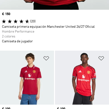
Precio
€ 150
(20)
Camiseta primera equipación Manchester United 26/27 Oficial
Hombre Performance
2 colores
Camiseta de jugador
Añadir a la lista de deseos
Añ