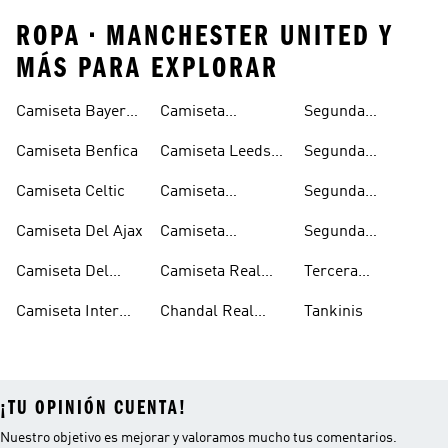
ROPA • MANCHESTER UNITED Y
MÁS PARA EXPLORAR
Camiseta Bayern
Camiseta
Segunda
Munich
Juventus
Equipacion
Camiseta Benfica
Camiseta Leeds
Segunda
Arsenal
United
Equipacion
Camiseta Celtic
Camiseta
Segunda
Juventus
Manchester
Equipacion
Camiseta Del Ajax
Camiseta
Segunda
United
Manchester
Olympique De
Equipacion Real
United
Camiseta Del
Camiseta Real
Tercera
Lyon
Madrid
Arsenal
Madrid
Equipacion Real
Camiseta Inter
Chandal Real
Tankinis
Madrid
Miami
Madrid
¡TU OPINIÓN CUENTA!
Nuestro objetivo es mejorar y valoramos mucho tus comentarios.