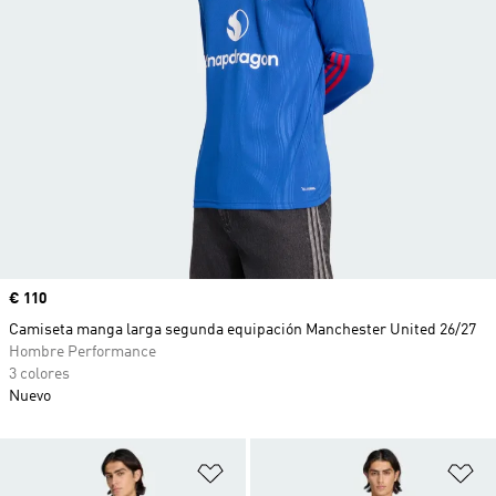
Precio
€ 110
Camiseta manga larga segunda equipación Manchester United 26/27
Hombre Performance
3 colores
Nuevo
Añadir a la lista de deseos
Añ