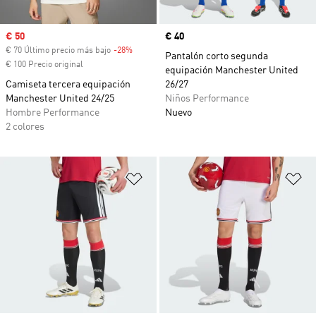
Precio de venta
€ 50
Precio
€ 40
€ 70 Último precio más bajo
-28%
Descuento
Pantalón corto segunda
€ 100 Precio original
equipación Manchester United
Camiseta tercera equipación
26/27
Manchester United 24/25
Niños Performance
Hombre Performance
Nuevo
2 colores
Añadir a la lista de deseos
Añ