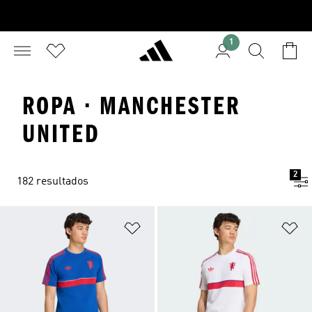
1
ROPA · MANCHESTER
UNITED
2
182 resultados
Añadir a la lista de deseos
Añ