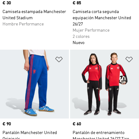
Precio
€ 30
Precio
€ 85
Camiseta estampada Manchester
Camiseta corta segunda
United Stadium
equipación Manchester United
Hombre Performance
26/27
Mujer Performance
2 colores
Nuevo
Añadir a la lista de deseos
Añ
Precio
€ 90
Precio
€ 60
Pantalón Manchester United
Pantalón de entrenamiento