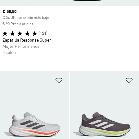
Precio actual
€ 58,50
€ 54 Último precio más bajo
€ 90 Precio original
(151)
Zapatilla Response Super
Mujer Performance
3 colores
Añadir a la lista de deseos
Añ