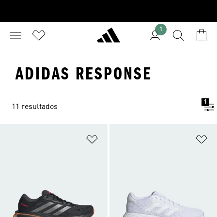
1
ADIDAS RESPONSE
1
11 resultados
Añadir a la lista de deseos
Añ