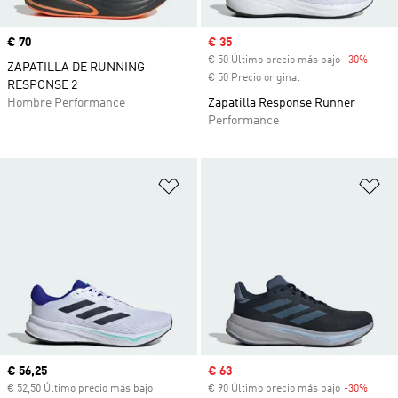
Precio
€ 70
Precio de venta
€ 35
€ 50 Último precio más bajo
-30%
Descu
ZAPATILLA DE RUNNING
€ 50 Precio original
RESPONSE 2
Hombre Performance
Zapatilla Response Runner
Performance
Añadir a la lista de deseos
Añ
Precio actual
€ 56,25
Precio de venta
€ 63
€ 52,50 Último precio más bajo
€ 90 Último precio más bajo
-30%
Descu