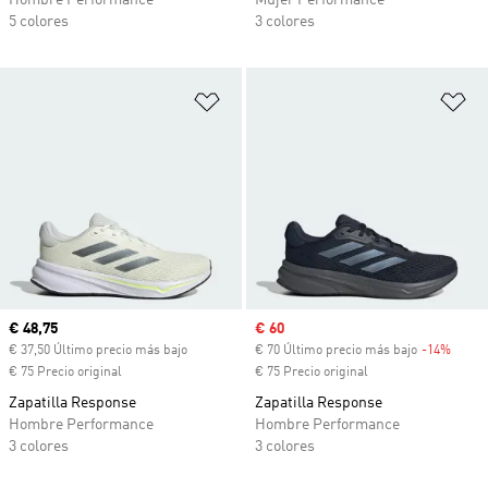
Hombre Performance
Mujer Performance
5 colores
3 colores
Añadir a la lista de deseos
Añ
Precio actual
€ 48,75
Precio de venta
€ 60
€ 37,50 Último precio más bajo
€ 70 Último precio más bajo
-14%
Descu
€ 75 Precio original
€ 75 Precio original
Zapatilla Response
Zapatilla Response
Hombre Performance
Hombre Performance
3 colores
3 colores