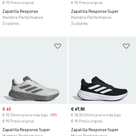
€ 75 Precio original
€ 90 Precio original
Zapatilla Response
Zapatilla Response Super
Hombre Performance
Hombre Performance
3 colores
5 colores
Añadir a la lista de deseos
Añ
Precio de venta
€ 63
Precio actual
€ 67,50
€ 90 Último precio más bajo
-30%
Descuento
€ 58,50 Último precio más bajo
€ 90 Precio original
€ 90 Precio original
Zapatilla Response Super
Zapatilla Response Super