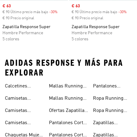
Precio de venta
€ 63
Precio de venta
€ 63
€ 90 Último precio más bajo
-30%
Descuento
€ 90 Último precio más bajo
-30%
Descu
€ 90 Precio original
€ 90 Precio original
Zapatilla Response Super
Zapatilla Response Super
Hombre Performance
Hombre Performance
5 colores
5 colores
ADIDAS RESPONSE Y MÁS PARA
EXPLORAR
Calcetines
Mallas Running
Pantalones
Running
Hombre
Running Mujer
Camisetas
Mallas Running
Ropa Running
Running
Mujer
Hombre
Camisetas
Ofertas Zapatillas
Ropa Running
Running Hombre
Running
Mujer
Camisetas
Pantalones Cortos
Zapatillas
Running Mujer
Running Hombre
Running
Chaquetas Mujer
Pantalones Cortos
Zapatillas