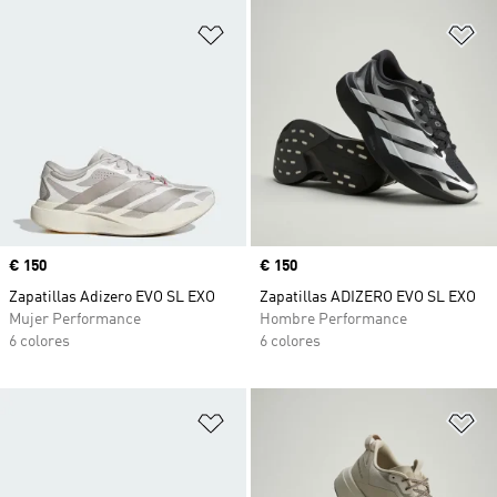
Añadir a la lista de deseos
Añ
Precio
€ 150
Precio
€ 150
Zapatillas Adizero EVO SL EXO
Zapatillas ADIZERO EVO SL EXO
Mujer Performance
Hombre Performance
6 colores
6 colores
Añadir a la lista de deseos
Añ