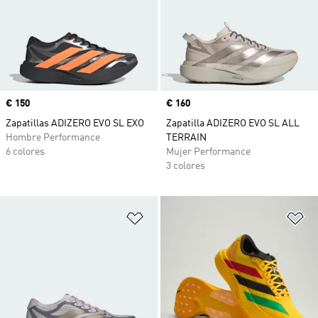
Precio
€ 150
Precio
€ 160
Zapatillas ADIZERO EVO SL EXO
Zapatilla ADIZERO EVO SL ALL
Hombre Performance
TERRAIN
6 colores
Mujer Performance
3 colores
Añadir a la lista de deseos
Añ