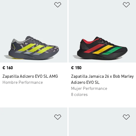
Añadir a la lista de deseos
Añ
Precio
€ 160
Precio
€ 150
Zapatilla Adizero EVO SL AMG
Zapatilla Jamaica 26 x Bob Marley
Hombre Performance
Adizero EVO SL
Mujer Performance
8 colores
Añadir a la lista de deseos
Añ