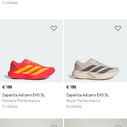
3 colores
Añadir a la lista de deseos
Añ
Precio
€ 150
Precio
€ 150
Zapatilla Adizero EVO SL
Zapatilla Adizero EVO SL
Hombre Performance
Mujer Performance
9 colores
8 colores
Añadir a la lista de deseos
Añ