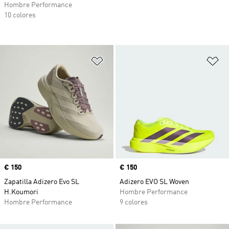
Hombre Performance
10 colores
Añadir a la lista de deseos
Añ
Precio
€ 150
Precio
€ 150
Zapatilla Adizero Evo SL
Adizero EVO SL Woven
H.Koumori
Hombre Performance
Hombre Performance
9 colores