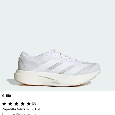
Precio
€ 150
(53)
Zapatilla Adizero EVO SL
Hombre Performance