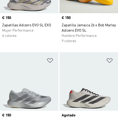
Precio
€ 150
Precio
€ 150
Zapatillas Adizero EVO SL EXO
Zapatilla Jamaica 26 x Bob Marley
Mujer Performance
Adizero EVO SL
6 colores
Hombre Performance
9 colores
Añadir a la lista de deseos
Añ
Precio
€ 150
Agotado