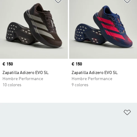
Precio
€ 150
Precio
€ 150
Zapatilla Adizero EVO SL
Zapatilla Adizero EVO SL
Hombre Performance
Hombre Performance
10 colores
9 colores
Añ