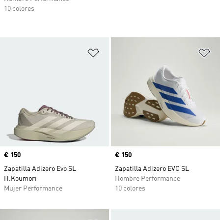
10 colores
Añadir a la lista de deseos
Añ
Precio
€ 150
Precio
€ 150
Zapatilla Adizero Evo SL
Zapatilla Adizero EVO SL
H.Koumori
Hombre Performance
Mujer Performance
10 colores