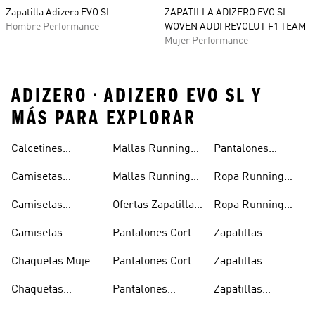
Zapatilla Adizero EVO SL
ZAPATILLA ADIZERO EVO SL
Hombre Performance
WOVEN AUDI REVOLUT F1 TEAM
Mujer Performance
ADIZERO • ADIZERO EVO SL Y
MÁS PARA EXPLORAR
Calcetines
Mallas Running
Pantalones
Running
Hombre
Running Mujer
Camisetas
Mallas Running
Ropa Running
Running
Mujer
Hombre
Camisetas
Ofertas Zapatillas
Ropa Running
Running Hombre
Running
Mujer
Camisetas
Pantalones Cortos
Zapatillas
Running Mujer
Running Hombre
Running
Chaquetas Mujer
Pantalones Cortos
Zapatillas
Running
Running Mujer
Running Hombre
Chaquetas
Pantalones
Zapatillas
Running Hombre
Running Hombre
Running Mujer