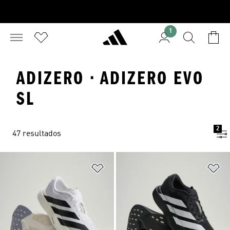
1
ADIZERO · ADIZERO EVO
SL
2
47 resultados
Añadir a la lista de deseos
Añ