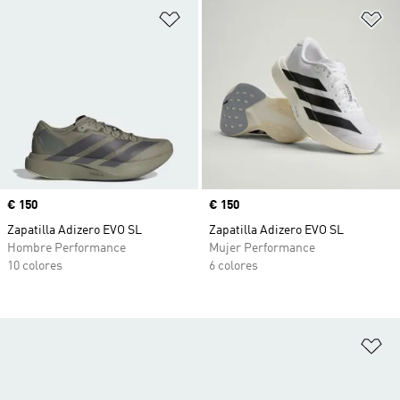
Añadir a la lista de deseos
Añ
Precio
€ 150
Precio
€ 150
Zapatilla Adizero EVO SL
Zapatilla Adizero EVO SL
Hombre Performance
Mujer Performance
10 colores
6 colores
Añ