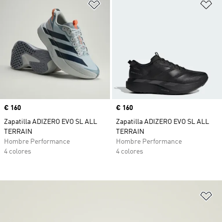
Añadir a la lista de deseos
Añ
Precio
€ 160
Precio
€ 160
Zapatilla ADIZERO EVO SL ALL
Zapatilla ADIZERO EVO SL ALL
TERRAIN
TERRAIN
Hombre Performance
Hombre Performance
4 colores
4 colores
Añ