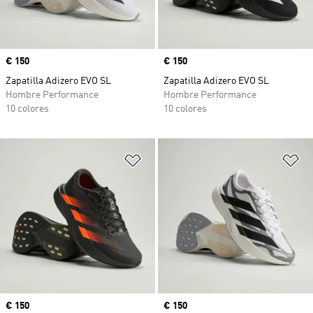
Precio
€ 150
Precio
€ 150
Zapatilla Adizero EVO SL
Zapatilla Adizero EVO SL
Hombre Performance
Hombre Performance
10 colores
10 colores
Añadir a la lista de deseos
Añ
Precio
€ 150
Precio
€ 150