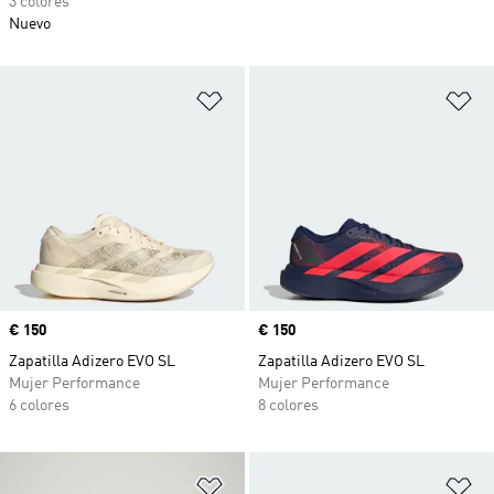
3 colores
Nuevo
Añadir a la lista de deseos
Añ
Precio
€ 150
Precio
€ 150
Zapatilla Adizero EVO SL
Zapatilla Adizero EVO SL
Mujer Performance
Mujer Performance
6 colores
8 colores
Añadir a la lista de deseos
Añ