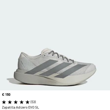
Precio
€ 150
(53)
Zapatilla Adizero EVO SL