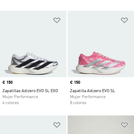
Añadir a la lista de deseos
Añ
Precio
€ 150
Precio
€ 150
Zapatillas Adizero EVO SL EXO
Zapatilla Adizero EVO SL
Mujer Performance
Mujer Performance
6 colores
8 colores
Añadir a la lista de deseos
Añ