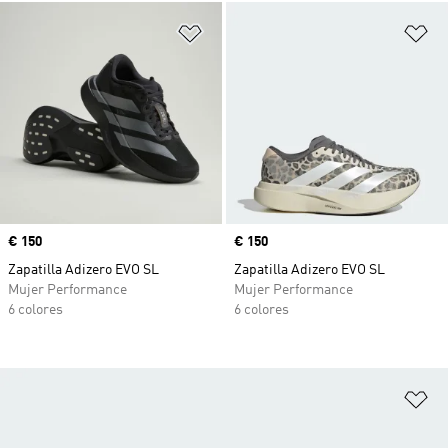
Añadir a la lista de deseos
Añ
Precio
€ 150
Precio
€ 150
Zapatilla Adizero EVO SL
Zapatilla Adizero EVO SL
Mujer Performance
Mujer Performance
6 colores
6 colores
Añ