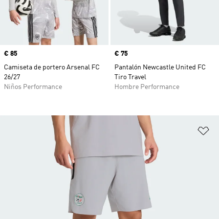
Precio
€ 85
Precio
€ 75
Camiseta de portero Arsenal FC
Pantalón Newcastle United FC
26/27
Tiro Travel
Niños Performance
Hombre Performance
Añ