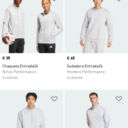
Precio
€ 35
Precio
€ 45
Chaqueta Entrada26
Sudadera Entrada26
Niños Performance
Hombre Performance
6 colores
4 colores
Añadir a la lista de deseos
Añ