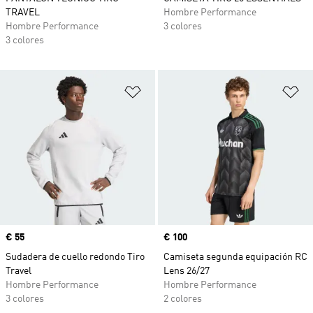
TRAVEL
Hombre Performance
Hombre Performance
3 colores
3 colores
Añadir a la lista de deseos
Añ
Precio
€ 55
Precio
€ 100
Sudadera de cuello redondo Tiro
Camiseta segunda equipación RC
Travel
Lens 26/27
Hombre Performance
Hombre Performance
3 colores
2 colores