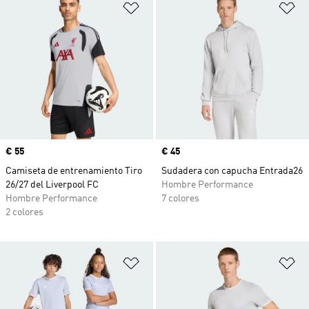
Añadir a la lista de deseos
Añ
Precio
€ 55
Precio
€ 45
Camiseta de entrenamiento Tiro
Sudadera con capucha Entrada26
26/27 del Liverpool FC
Hombre Performance
Hombre Performance
7 colores
2 colores
Añadir a la lista de deseos
Añ