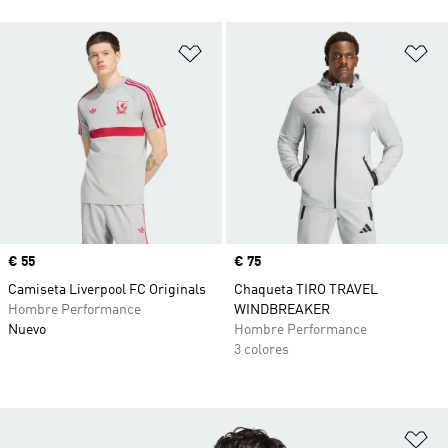
Añadir a la lista de deseos
Añ
Precio
€ 55
Precio
€ 75
Camiseta Liverpool FC Originals
Chaqueta TIRO TRAVEL
Hombre Performance
WINDBREAKER
Nuevo
Hombre Performance
3 colores
Añ