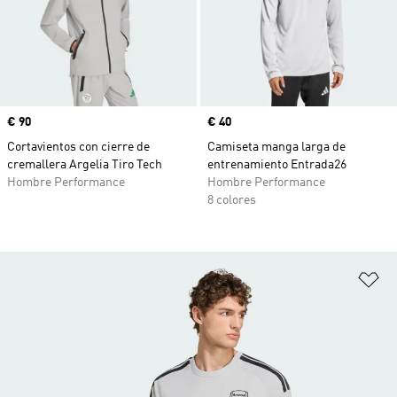
Precio
€ 90
Precio
€ 40
Cortavientos con cierre de
Camiseta manga larga de
cremallera Argelia Tiro Tech
entrenamiento Entrada26
Hombre Performance
Hombre Performance
8 colores
Añ