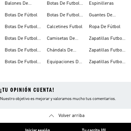
Balones De
Botas De Futbol
Espinilleras
Fútbol
Ninos
Botas De Fútbol
Botas De Futbol
Guantes De
Outlet
Portero
Botas De Futbol
Calcetines Futbol
Ropa De Fútbol
Cesped Artificial
Botas De Futbol
Camisetas De
Zapatillas Futbol
Hombre
Futbol
Sala
Botas De Futbol
Chándals De
Zapatillas Futbol
Multitacos
Fútbol
Sala Hombre
Botas De Futbol
Equipaciones De
Zapatillas Futbol
Negras
Futbol
Sala Niños
¡TU OPINIÓN CUENTA!
Nuestro objetivo es mejorar y valoramos mucho tus comentarios.
Volver arriba
Iniciar sesión
Tu carrito (0)