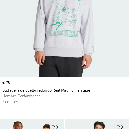
Precio
€ 70
Sudadera de cuello redondo Real Madrid Heritage
Hombre Performance
2 colores
Añadir a la lista de deseos
Añ