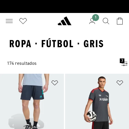
1
ROPA · FÚTBOL · GRIS
3
174 resultados
Añadir a la lista de deseos
Añ