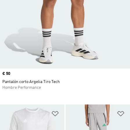
Precio
€ 50
Pantalón corto Argelia Tiro Tech
Hombre Performance
Añadir a la lista de deseos
Añ