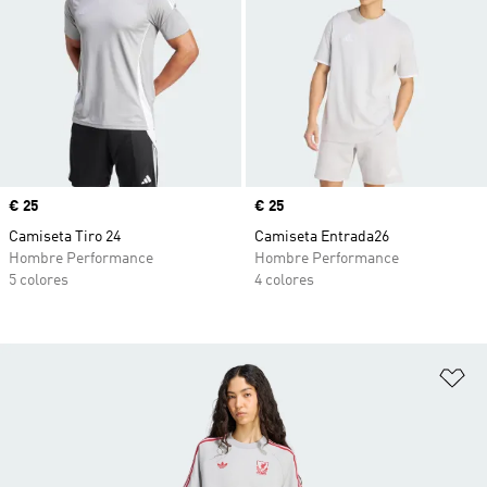
Precio
€ 25
Precio
€ 25
Camiseta Tiro 24
Camiseta Entrada26
Hombre Performance
Hombre Performance
5 colores
4 colores
Añ