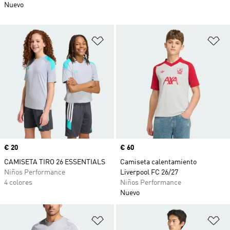
Nuevo
Añadir a la lista de deseos
Añ
Precio
€ 20
Precio
€ 60
CAMISETA TIRO 26 ESSENTIALS
Camiseta calentamiento
Niños Performance
Liverpool FC 26/27
4 colores
Niños Performance
Nuevo
Añadir a la lista de deseos
Añ