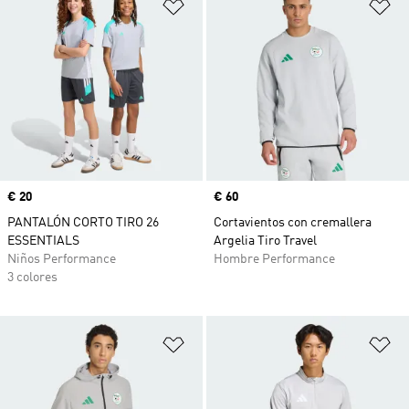
Añadir a la lista de deseos
Añ
Precio
€ 20
Precio
€ 60
PANTALÓN CORTO TIRO 26
Cortavientos con cremallera
ESSENTIALS
Argelia Tiro Travel
Niños Performance
Hombre Performance
3 colores
Añadir a la lista de deseos
Añ