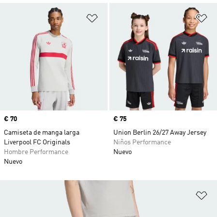
Añadir a la lista de deseos
Añ
Precio
€ 70
Precio
€ 75
Camiseta de manga larga
Union Berlin 26/27 Away Jersey
Liverpool FC Originals
Niños Performance
Hombre Performance
Nuevo
Nuevo
Añ