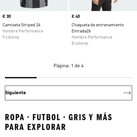
Precio
€ 30
Precio
€ 40
Camiseta Striped 24
Chaqueta de entrenamiento
Hombre Performance
Entrada26
9 colores
Hombre Performance
8 colores
Página: 1 de 4
Siguiente
ROPA • FUTBOL • GRIS Y MÁS
PARA EXPLORAR