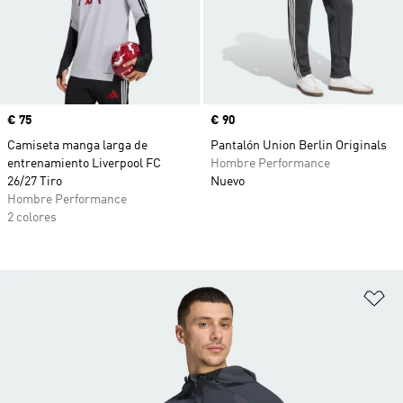
Precio
€ 75
Precio
€ 90
Camiseta manga larga de
Pantalón Union Berlin Originals
entrenamiento Liverpool FC
Hombre Performance
26/27 Tiro
Nuevo
Hombre Performance
2 colores
Añ