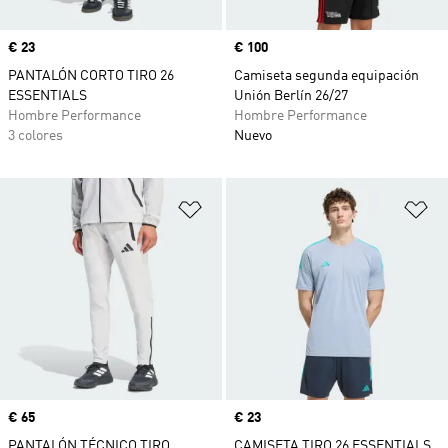
Precio
€ 23
Precio
€ 100
PANTALÓN CORTO TIRO 26
Camiseta segunda equipación
ESSENTIALS
Unión Berlín 26/27
Hombre Performance
Hombre Performance
3 colores
Nuevo
Añadir a la lista de deseos
Añ
Precio
€ 65
Precio
€ 23
PANTALÓN TÉCNICO TIRO
CAMISETA TIRO 26 ESSENTIALS