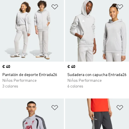
Añadir a la lista de deseos
Añ
Precio
€ 40
Precio
€ 40
Pantalón de deporte Entrada26
Sudadera con capucha Entrada26
Niños Performance
Niños Performance
3 colores
6 colores
Añadir a la lista de deseos
Añ