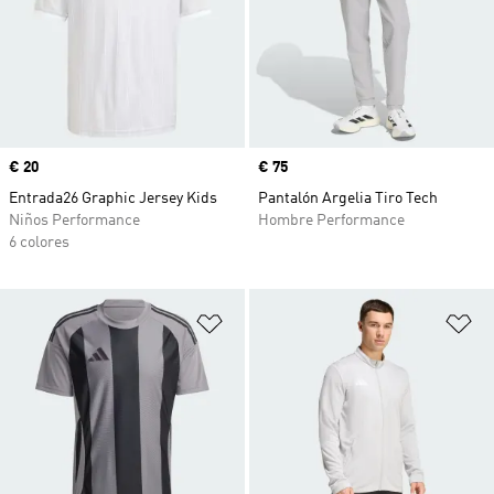
Precio
€ 20
Precio
€ 75
Entrada26 Graphic Jersey Kids
Pantalón Argelia Tiro Tech
Niños Performance
Hombre Performance
6 colores
Añadir a la lista de deseos
Añ