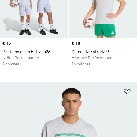
Precio
€ 15
Precio
€ 18
Pantalón corto Entrada26
Camiseta Entrada26
Niños Performance
Hombre Performance
8 colores
14 colores
Añ