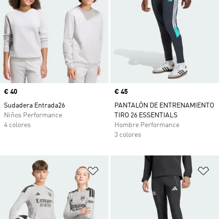
Precio
€ 40
Precio
€ 45
Sudadera Entrada26
PANTALÓN DE ENTRENAMIENTO
Niños Performance
TIRO 26 ESSENTIALS
4 colores
Hombre Performance
3 colores
Añadir a la lista de deseos
Añ