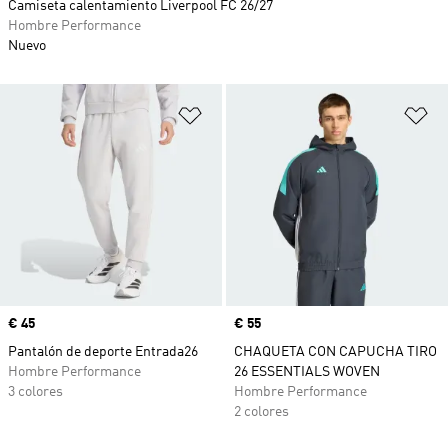
Camiseta calentamiento Liverpool FC 26/27
Hombre Performance
Nuevo
Añadir a la lista de deseos
Añ
Precio
€ 45
Precio
€ 55
Pantalón de deporte Entrada26
CHAQUETA CON CAPUCHA TIRO
Hombre Performance
26 ESSENTIALS WOVEN
3 colores
Hombre Performance
2 colores