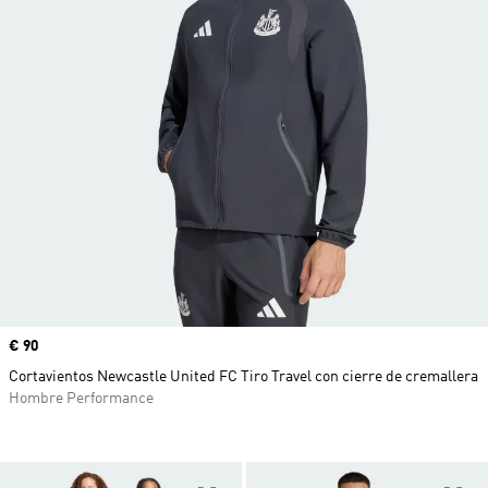
Precio
€ 90
Cortavientos Newcastle United FC Tiro Travel con cierre de cremallera
Hombre Performance