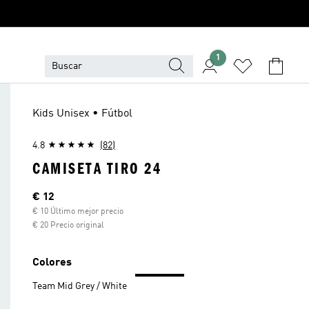
1
Kids Unisex • Fútbol
4.8
(82)
CAMISETA TIRO 24
Precio actual
€ 12
€ 10 Último mejor precio
€ 20 Precio original
Colores
Team Mid Grey / White