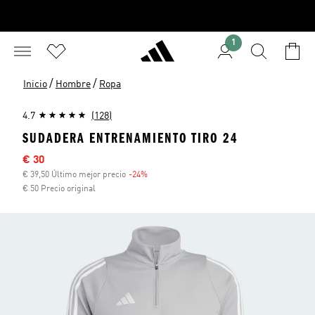
1
/
/
Inicio
Hombre
Ropa
4.7
(128)
SUDADERA ENTRENAMIENTO TIRO 24
Precio rebajado
€ 30
€ 39,50 Último mejor precio
-24%
Descuento
€ 50 Precio original