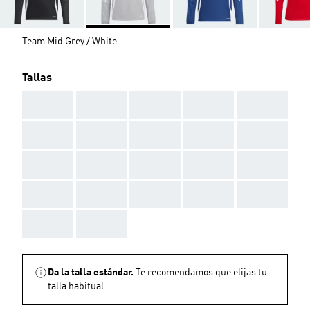
Team Mid Grey / White
Tallas
AAA
AAA
AAA
AAA
AAA
AAA
AAA
AAA
AAA
AAA
AAA
AAA
AAA
AAA
AAA
AAA
AAA
AAA
AAA
AAA
AAA
AAA
Da la talla estándar.
Te recomendamos que elijas tu
talla habitual.