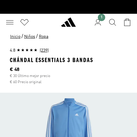
1
/
/
Inicio
Niños
Ropa
4.8
(239)
CHÁNDAL ESSENTIALS 3 BANDAS
Precio actual
€ 48
€ 30 Último mejor precio
€ 60 Precio original