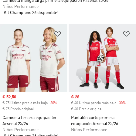
Camiseta manga larga primera equipación Arsenal 25/26
Niños Performance
¡Kit Champions 26 disponible!
Añadir a la lista de deseos
Añ
Precio de venta
€ 52,50
Precio de venta
€ 28
€ 75 Último precio más bajo
-30%
Descuento
€ 40 Último precio más bajo
-30%
Descu
€ 75 Precio original
€ 40 Precio original
Camiseta tercera equipación
Pantalón corto primera
Arsenal 25/26
equipación Arsenal 25/26
Niños Performance
Niños Performance