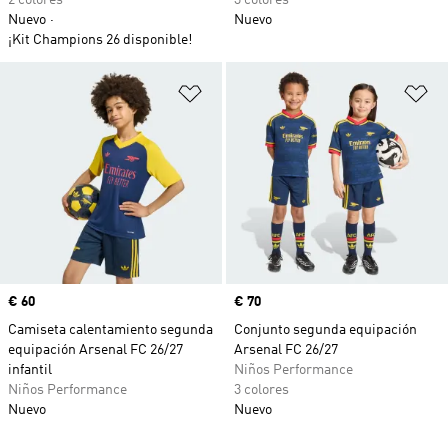
2 colores
3 colores
Nuevo
Nuevo
¡Kit Champions 26 disponible!
Añadir a la lista de deseos
Añ
Precio
€ 60
Precio
€ 70
Camiseta calentamiento segunda
Conjunto segunda equipación
equipación Arsenal FC 26/27
Arsenal FC 26/27
infantil
Niños Performance
Niños Performance
3 colores
Nuevo
Nuevo