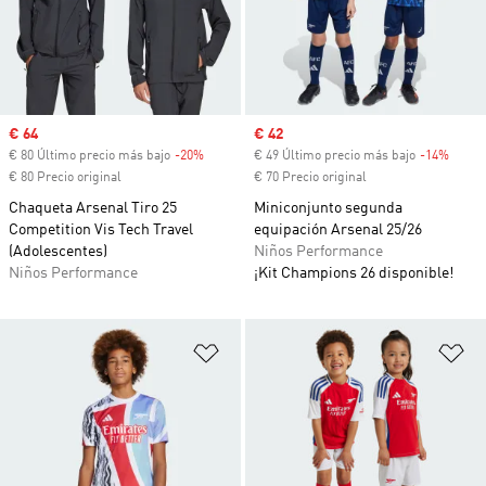
Precio de venta
€ 64
Precio de venta
€ 42
€ 80 Último precio más bajo
-20%
Descuento
€ 49 Último precio más bajo
-14%
Descu
€ 80 Precio original
€ 70 Precio original
Chaqueta Arsenal Tiro 25
Miniconjunto segunda
Competition Vis Tech Travel
equipación Arsenal 25/26
(Adolescentes)
Niños Performance
Niños Performance
¡Kit Champions 26 disponible!
Añadir a la lista de deseos
Añ