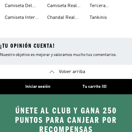
Olympique De
Equipacion Real
United
Camiseta Del
Camiseta Real
Tercera
Lyon
Madrid
Arsenal
Madrid
Equipacion Real
Camiseta Inter
Chandal Real
Tankinis
Madrid
Miami
Madrid
¡TU OPINIÓN CUENTA!
Nuestro objetivo es mejorar y valoramos mucho tus comentarios.
Volver arriba
Iniciar sesión
Tu carrito (0)
ÚNETE AL CLUB Y GANA 250
PUNTOS PARA CANJEAR POR
RECOMPENSAS