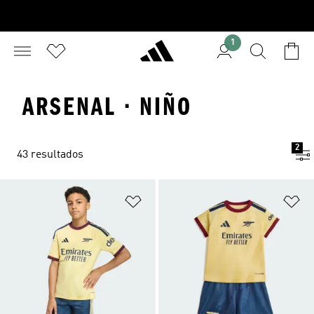
1
ARSENAL · NIÑO
2
43 resultados
Añadir a la lista de deseos
Añ