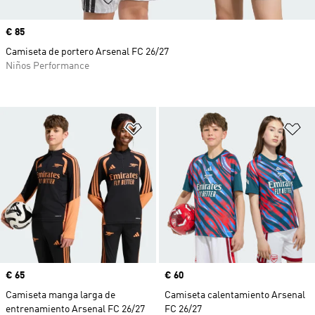
Precio
€ 85
Camiseta de portero Arsenal FC 26/27
Niños Performance
Añadir a la lista de deseos
Añ
Precio
€ 65
Precio
€ 60
Camiseta manga larga de
Camiseta calentamiento Arsenal
entrenamiento Arsenal FC 26/27
FC 26/27