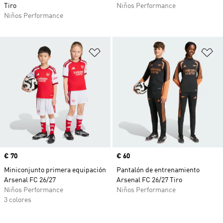
Tiro
Niños Performance
Niños Performance
Añadir a la lista de deseos
Añ
Precio
€ 70
Precio
€ 60
Miniconjunto primera equipación
Pantalón de entrenamiento
Arsenal FC 26/27
Arsenal FC 26/27 Tiro
Niños Performance
Niños Performance
3 colores