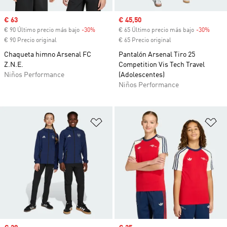
Precio de venta
€ 63
Precio de venta
€ 45,50
€ 90 Último precio más bajo
-30%
Descuento
€ 65 Último precio más bajo
-30%
Descu
€ 90 Precio original
€ 65 Precio original
Chaqueta himno Arsenal FC
Pantalón Arsenal Tiro 25
Z.N.E.
Competition Vis Tech Travel
Niños Performance
(Adolescentes)
Niños Performance
Añadir a la lista de deseos
Añ