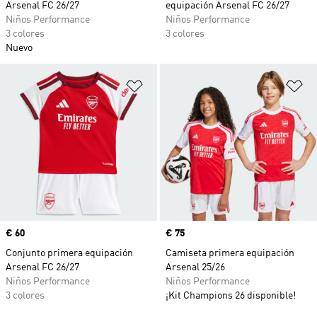
Arsenal FC 26/27
equipación Arsenal FC 26/27
Niños Performance
Niños Performance
3 colores
3 colores
Nuevo
Añadir a la lista de deseos
Añ
Precio
€ 60
Precio
€ 75
Conjunto primera equipación
Camiseta primera equipación
Arsenal FC 26/27
Arsenal 25/26
Niños Performance
Niños Performance
3 colores
¡Kit Champions 26 disponible!