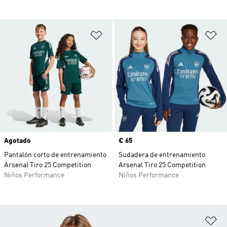
Añadir a la lista de deseos
Añ
Agotado
Precio
€ 65
Pantalón corto de entrenamiento
Sudadera de entrenamiento
Arsenal Tiro 25 Competition
Arsenal Tiro 25 Competition
Niños Performance
Niños Performance
Añ