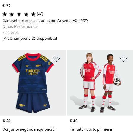
Precio
€ 75
(46)
Camiseta primera equipación Arsenal FC 26/27
Niños Performance
2 colores
¡Kit Champions 26 disponible!
Añadir a la lista de deseos
Añ
Precio
€ 60
Precio
€ 40
Conjunto segunda equipación
Pantalón corto primera