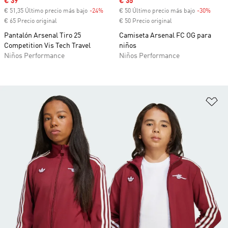
Precio de venta
€ 39
Precio de venta
€ 35
€ 51,35 Último precio más bajo
-24%
Descuento
€ 50 Último precio más bajo
-30%
Descu
€ 65 Precio original
€ 50 Precio original
Pantalón Arsenal Tiro 25
Camiseta Arsenal FC OG para
Competition Vis Tech Travel
niños
Niños Performance
Niños Performance
Añ