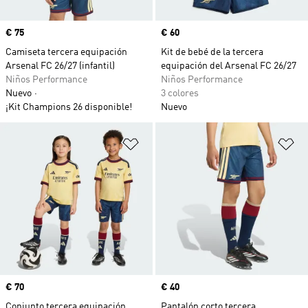
Precio
€ 75
Precio
€ 60
Camiseta tercera equipación
Kit de bebé de la tercera
Arsenal FC 26/27 (infantil)
equipación del Arsenal FC 26/27
Niños Performance
Niños Performance
Nuevo
3 colores
¡Kit Champions 26 disponible!
Nuevo
Añadir a la lista de deseos
Añ
Precio
€ 70
Precio
€ 40
Conjunto tercera equipación
Pantalón corto tercera