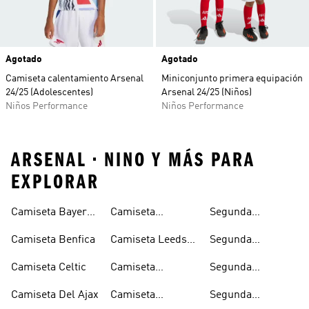
Agotado
Agotado
Camiseta calentamiento Arsenal
Miniconjunto primera equipación
24/25 (Adolescentes)
Arsenal 24/25 (Niños)
Niños Performance
Niños Performance
ARSENAL • NINO Y MÁS PARA
EXPLORAR
Camiseta Bayern
Camiseta
Segunda
Munich
Juventus
Equipacion
Camiseta Benfica
Camiseta Leeds
Segunda
Arsenal
United
Equipacion
Camiseta Celtic
Camiseta
Segunda
Juventus
Manchester
Equipacion
Camiseta Del Ajax
Camiseta
Segunda
United
Manchester