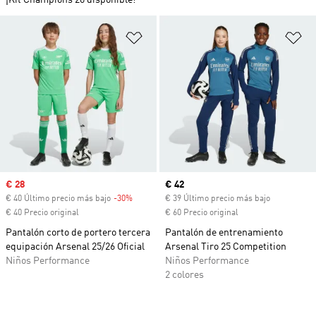
¡Kit Champions 26 disponible!
Añadir a la lista de deseos
Añ
Precio de venta
€ 28
Precio actual
€ 42
€ 40 Último precio más bajo
-30%
Descuento
€ 39 Último precio más bajo
€ 40 Precio original
€ 60 Precio original
Pantalón corto de portero tercera
Pantalón de entrenamiento
equipación Arsenal 25/26 Oficial
Arsenal Tiro 25 Competition
Niños Performance
Niños Performance
2 colores