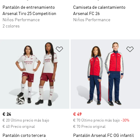
Pantalón de entrenamiento
Camiseta de calentamiento
Arsenal Tiro 25 Competition
Arsenal FC 26
Niños Performance
Niños Performance
2 colores
Añadir a la lista de deseos
Añ
Precio actual
€ 24
Precio de venta
€ 49
€ 20 Último precio más bajo
€ 70 Último precio más bajo
-30%
Descu
€ 40 Precio original
€ 70 Precio original
Pantalón corto tercera
Pantalón Arsenal FC OG infantil