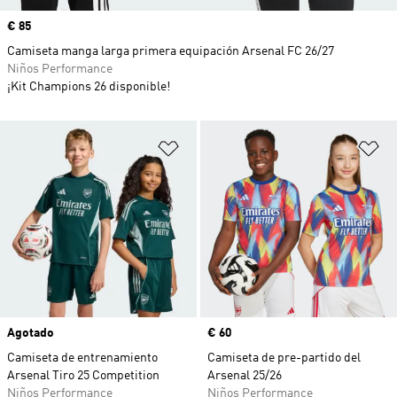
Precio
€ 85
Camiseta manga larga primera equipación Arsenal FC 26/27
Niños Performance
¡Kit Champions 26 disponible!
Añadir a la lista de deseos
Añ
Agotado
Precio
€ 60
Camiseta de entrenamiento
Camiseta de pre-partido del
Arsenal Tiro 25 Competition
Arsenal 25/26
Niños Performance
Niños Performance