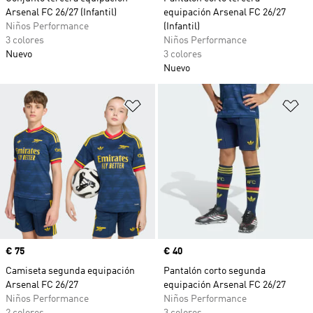
Arsenal FC 26/27 (Infantil)
equipación Arsenal FC 26/27
Niños Performance
(Infantil)
3 colores
Niños Performance
Nuevo
3 colores
Nuevo
Añadir a la lista de deseos
Añ
Precio
€ 75
Precio
€ 40
Camiseta segunda equipación
Pantalón corto segunda
Arsenal FC 26/27
equipación Arsenal FC 26/27
Niños Performance
Niños Performance