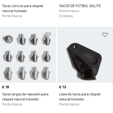
Tacos cónicos para césped
TACOS DE FÚTBOL SGLITE
natural húmedo
Performance
Performance
2 colores
Añadir a la lista de deseos
Añ
Precio
€ 18
Precio
€ 13
Tacos largos de repuesto para
Llave de tacos para césped
césped natural húmedo
natural húmedo
Performance
Performance