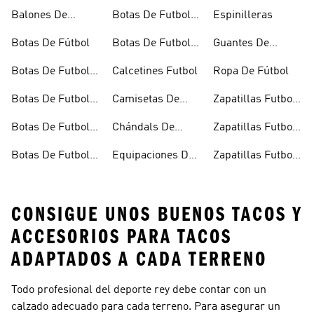
Balones De
Botas De Futbol
Espinilleras
Fútbol
Ninos
Botas De Fútbol
Botas De Futbol
Guantes De
Outlet
Portero
Botas De Futbol
Calcetines Futbol
Ropa De Fútbol
Cesped Artificial
Botas De Futbol
Camisetas De
Zapatillas Futbol
Hombre
Futbol
Sala
Botas De Futbol
Chándals De
Zapatillas Futbol
Multitacos
Fútbol
Sala Hombre
Botas De Futbol
Equipaciones De
Zapatillas Futbol
Negras
Futbol
Sala Niños
CONSIGUE UNOS BUENOS TACOS Y
ACCESORIOS PARA TACOS
ADAPTADOS A CADA TERRENO
Todo profesional del deporte rey debe contar con un
calzado adecuado para cada terreno. Para asegurar un