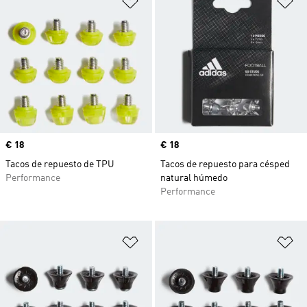
Precio
€ 18
Precio
€ 18
Tacos de repuesto de TPU
Tacos de repuesto para césped
Performance
natural húmedo
Performance
Añadir a la lista de deseos
Añ