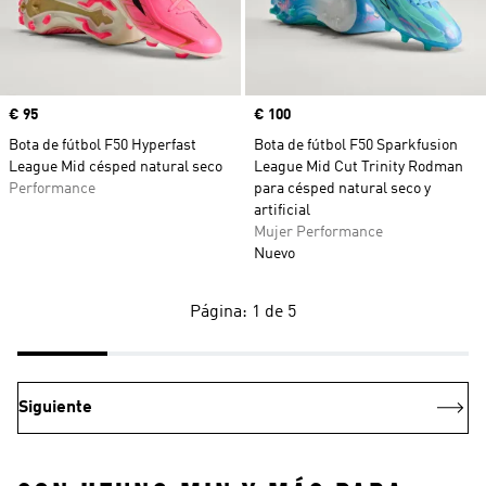
Precio
€ 95
Precio
€ 100
Bota de fútbol F50 Hyperfast
Bota de fútbol F50 Sparkfusion
League Mid césped natural seco
League Mid Cut Trinity Rodman
Performance
para césped natural seco y
artificial
Mujer Performance
Nuevo
Página: 1 de 5
Siguiente