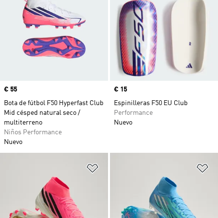
Precio
€ 55
Precio
€ 15
Bota de fútbol F50 Hyperfast Club
Espinilleras F50 EU Club
Mid césped natural seco /
Performance
multiterreno
Nuevo
Niños Performance
Nuevo
Añadir a la lista de deseos
Añ