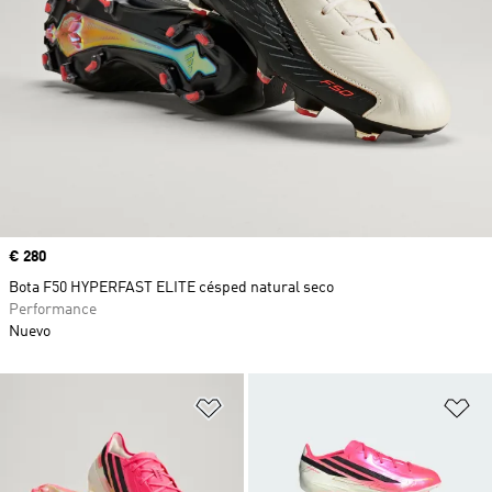
Precio
€ 280
Bota F50 HYPERFAST ELITE césped natural seco
Performance
Nuevo
Añadir a la lista de deseos
Añ