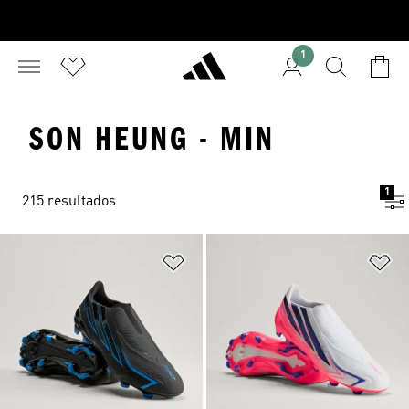
1
SON HEUNG - MIN
1
215 resultados
Añadir a la lista de deseos
Añ