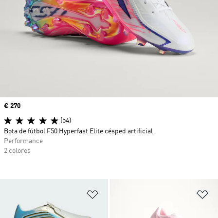
Precio
€ 270
(54)
Bota de fútbol F50 Hyperfast Elite césped artificial
Performance
2 colores
Añadir a la lista de deseos
Añ