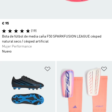
Precio
€ 95
(19)
Bota de fútbol de media caña F50 SPARKFUSION LEAGUE césped
natural seco / césped artificial
Mujer Performance
Nuevo
Añadir a la lista de deseos
Añ