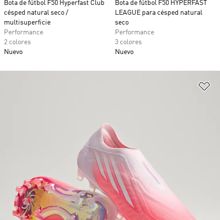
Bota de fútbol F50 Hyperfast Club
Bota de fútbol F50 HYPERFAST
césped natural seco /
LEAGUE para césped natural
multisuperficie
seco
Performance
Performance
2 colores
3 colores
Nuevo
Nuevo
Añ