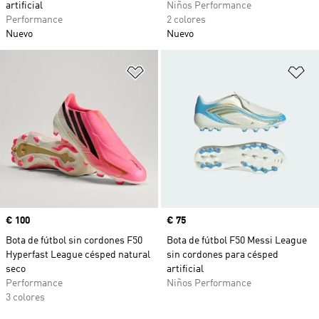
artificial
Niños Performance
Performance
2 colores
Nuevo
Nuevo
Añadir a la lista de deseos
Añ
Precio
€ 100
Precio
€ 75
Bota de fútbol sin cordones F50
Bota de fútbol F50 Messi League
Hyperfast League césped natural
sin cordones para césped
seco
artificial
Performance
Niños Performance
3 colores