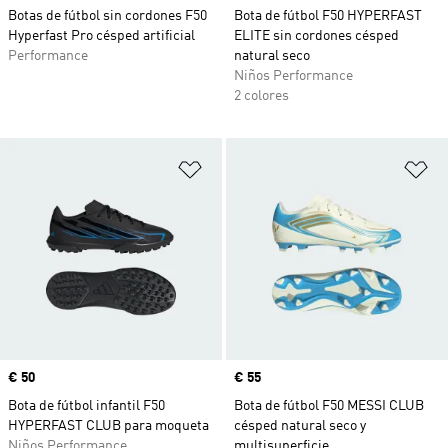
Botas de fútbol sin cordones F50
Bota de fútbol F50 HYPERFAST
Hyperfast Pro césped artificial
ELITE sin cordones césped
Performance
natural seco
Niños Performance
2 colores
Añadir a la lista de deseos
Añ
Precio
€ 50
Precio
€ 55
Bota de fútbol infantil F50
Bota de fútbol F50 MESSI CLUB
HYPERFAST CLUB para moqueta
césped natural seco y
Niños Performance
multisuperficie