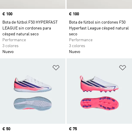
Precio
€ 100
Precio
€ 100
Bota de fútbol F50 HYPERFAST
Bota de fútbol sin cordones F50
LEAGUE sin cordones para
Hyperfast League césped natural
césped natural seco
seco
Performance
Performance
3 colores
3 colores
Nuevo
Nuevo
Añadir a la lista de deseos
Añ
Precio
€ 50
Precio
€ 75