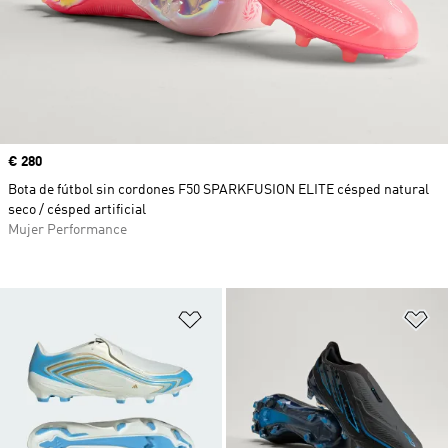
Precio
€ 280
Bota de fútbol sin cordones F50 SPARKFUSION ELITE césped natural
seco / césped artificial
Mujer Performance
Añadir a la lista de deseos
Añ