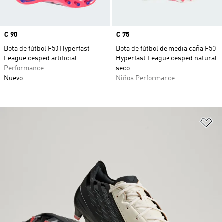
Precio
€ 90
Precio
€ 75
Bota de fútbol F50 Hyperfast
Bota de fútbol de media caña F50
League césped artificial
Hyperfast League césped natural
Performance
seco
Nuevo
Niños Performance
Añ