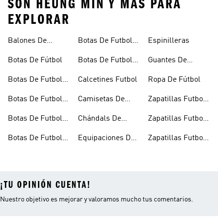
SON HEUNG MIN Y MÁS PARA
EXPLORAR
Balones De
Botas De Futbol
Espinilleras
Fútbol
Ninos
Botas De Fútbol
Botas De Futbol
Guantes De
Outlet
Portero
Botas De Futbol
Calcetines Futbol
Ropa De Fútbol
Cesped Artificial
Botas De Futbol
Camisetas De
Zapatillas Futbol
Hombre
Futbol
Sala
Botas De Futbol
Chándals De
Zapatillas Futbol
Multitacos
Fútbol
Sala Hombre
Botas De Futbol
Equipaciones De
Zapatillas Futbol
Negras
Futbol
Sala Niños
¡TU OPINIÓN CUENTA!
Nuestro objetivo es mejorar y valoramos mucho tus comentarios.