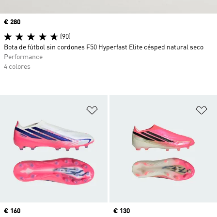
Precio
€ 280
(90)
Bota de fútbol sin cordones F50 Hyperfast Elite césped natural seco
Performance
4 colores
Añadir a la lista de deseos
Añ
Precio
€ 160
Precio
€ 130