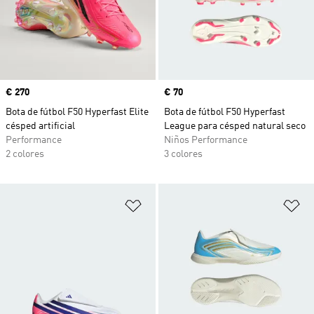
Precio
€ 270
Precio
€ 70
Bota de fútbol F50 Hyperfast Elite
Bota de fútbol F50 Hyperfast
césped artificial
League para césped natural seco
Performance
Niños Performance
2 colores
3 colores
Añadir a la lista de deseos
Añ