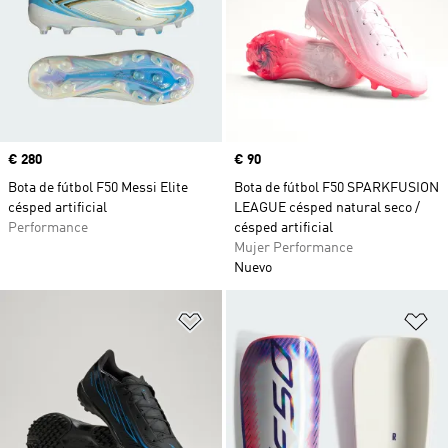
Precio
€ 280
Precio
€ 90
Bota de fútbol F50 Messi Elite
Bota de fútbol F50 SPARKFUSION
césped artificial
LEAGUE césped natural seco /
Performance
césped artificial
Mujer Performance
Nuevo
Añadir a la lista de deseos
Añ