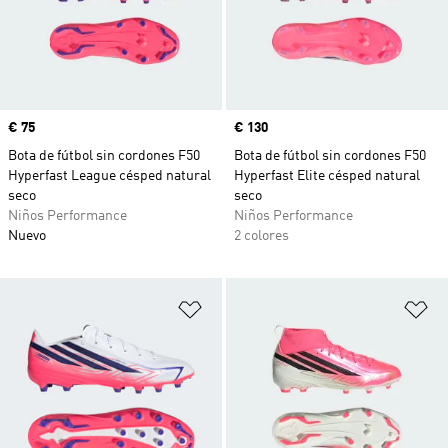
Precio
€ 75
Precio
€ 130
Bota de fútbol sin cordones F50
Bota de fútbol sin cordones F50
Hyperfast League césped natural
Hyperfast Elite césped natural
seco
seco
Niños Performance
Niños Performance
Nuevo
2 colores
Añadir a la lista de deseos
Añ