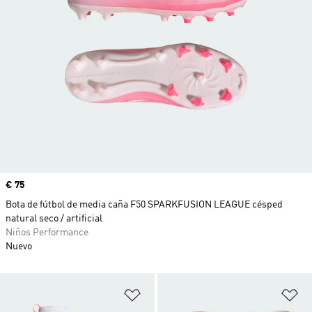
Precio
€ 75
Bota de fútbol de media caña F50 SPARKFUSION LEAGUE césped
natural seco / artificial
Niños Performance
Nuevo
Añadir a la lista de deseos
Añ