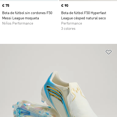
Precio
€ 75
Precio
€ 90
Bota de fútbol sin cordones F50
Bota de fútbol F50 Hyperfast
Messi League moqueta
League césped natural seco
Niños Performance
Performance
3 colores
Añ