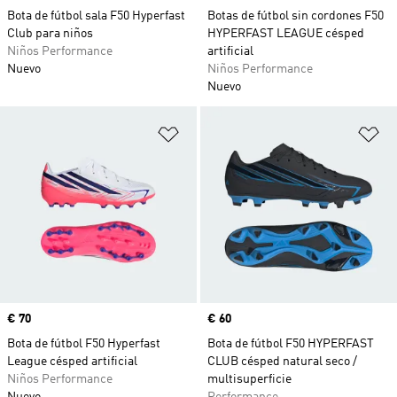
Bota de fútbol sala F50 Hyperfast
Botas de fútbol sin cordones F50
Club para niños
HYPERFAST LEAGUE césped
Niños Performance
artificial
Nuevo
Niños Performance
Nuevo
Añadir a la lista de deseos
Añ
Precio
€ 70
Precio
€ 60
Bota de fútbol F50 Hyperfast
Bota de fútbol F50 HYPERFAST
League césped artificial
CLUB césped natural seco /
Niños Performance
multisuperficie