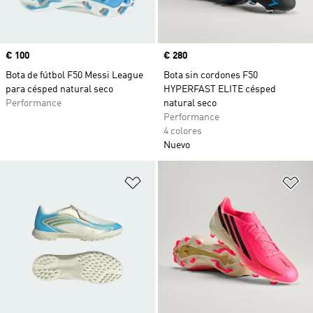
Precio
€ 100
Precio
€ 280
Bota de fútbol F50 Messi League
Bota sin cordones F50
para césped natural seco
HYPERFAST ELITE césped
Performance
natural seco
Performance
4 colores
Nuevo
Añadir a la lista de deseos
Añ