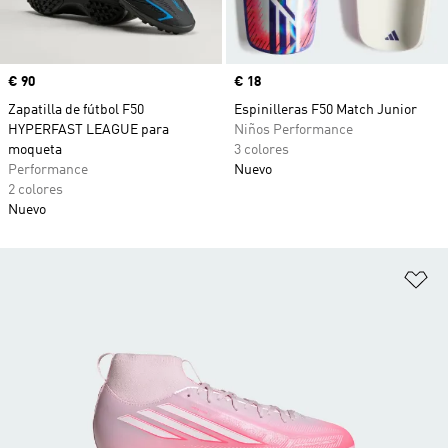
Precio
€ 90
Precio
€ 18
Zapatilla de fútbol F50
Espinilleras F50 Match Junior
HYPERFAST LEAGUE para
Niños Performance
moqueta
3 colores
Performance
Nuevo
2 colores
Nuevo
Añ