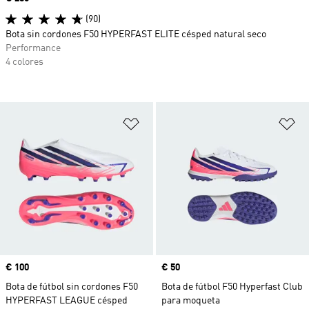
(90)
Bota sin cordones F50 HYPERFAST ELITE césped natural seco
Performance
4 colores
Añadir a la lista de deseos
Añ
Precio
€ 100
Precio
€ 50
Bota de fútbol sin cordones F50
Bota de fútbol F50 Hyperfast Club
HYPERFAST LEAGUE césped
para moqueta