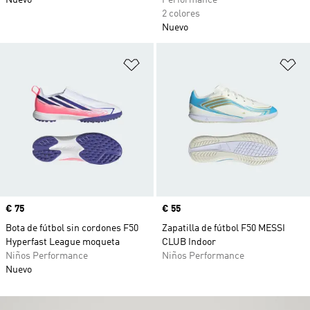
Nuevo
Performance
2 colores
Nuevo
Añadir a la lista de deseos
Añ
Precio
€ 75
Precio
€ 55
Bota de fútbol sin cordones F50
Zapatilla de fútbol F50 MESSI
Hyperfast League moqueta
CLUB Indoor
Niños Performance
Niños Performance
Nuevo