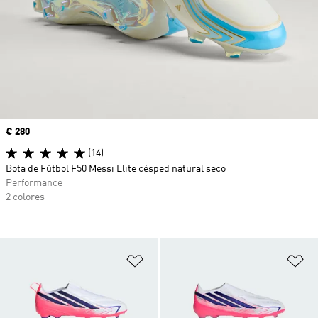
Precio
€ 280
(14)
Bota de Fútbol F50 Messi Elite césped natural seco
Performance
2 colores
Añadir a la lista de deseos
Añ