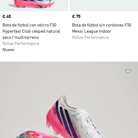
Precio
€ 45
Precio
€ 75
Bota de fútbol con velcro F50
Bota de fútbol sin cordones F50
Hyperfast Club césped natural
Messi League Indoor
seco / multiterreno
Niños Performance
Niños Performance
Nuevo
Añ