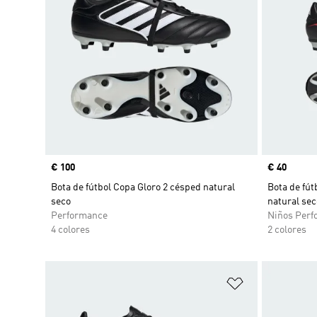
Precio
€ 100
Precio
€ 40
Bota de fútbol Copa Gloro 2 césped natural
Bota de fú
seco
natural sec
Performance
Niños Perf
4 colores
2 colores
Añadir a la li