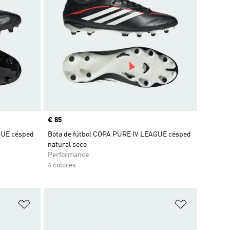
Precio
€ 85
GUE césped
Bota de fútbol COPA PURE IV LEAGUE césped
natural seco
Performance
4 colores
Añadir a la lista de deseos
Añadir a la