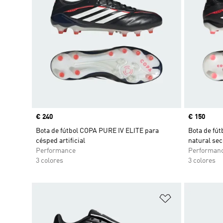
Precio
€ 240
Precio
€ 150
Bota de fútbol COPA PURE IV ELITE para
Bota de fú
césped artificial
natural sec
Performance
Performan
3 colores
3 colores
Añadir a la li