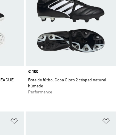
Precio
€ 100
 LEAGUE
Bota de fútbol Copa Gloro 2 césped natural
húmedo
Performance
Añadir a la lista de deseos
Añadir a la