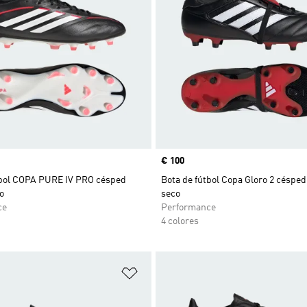
Precio
€ 100
tbol COPA PURE IV PRO césped
Bota de fútbol Copa Gloro 2 césped
o
seco
ce
Performance
4 colores
sta de deseos
Añadir a la lista de deseos