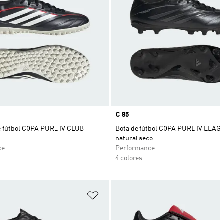
Precio
€ 85
de fútbol COPA PURE IV CLUB
Bota de fútbol COPA PURE IV LEA
natural seco
ce
Performance
4 colores
sta de deseos
Añadir a la lista de deseos