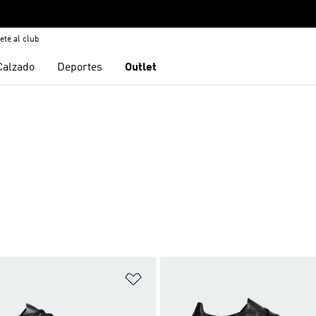
ete al club
Calzado
Deportes
Outlet
sta de deseos
Añadir a la lista de deseos