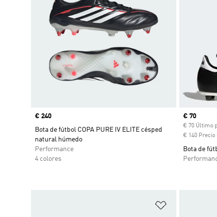
Precio
€ 240
Precio act
€ 70
€ 70 Último 
Bota de fútbol COPA PURE IV ELITE césped
€ 140 Precio 
natural húmedo
Performance
Bota de fút
4 colores
Performan
Añadir a la li