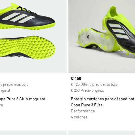
ual
Precio actual
€ 150
mo precio más bajo
€ 125 Último precio más bajo
riginal
€ 250 Precio original
Copa Pure 3 Club moqueta
Bota sin cordones para césped nat
ce
Copa Pure 3 Elite
Performance
4 colores