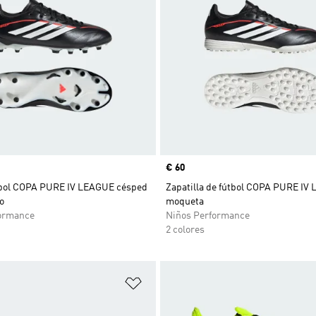
Precio
€ 60
tbol COPA PURE IV LEAGUE césped
Zapatilla de fútbol COPA PURE IV
o
moqueta
ormance
Niños Performance
2 colores
sta de deseos
Añadir a la lista de deseos