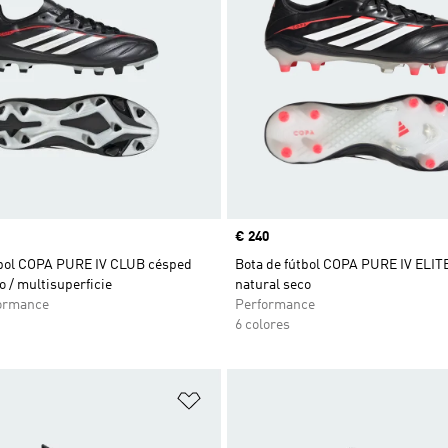
Precio
€ 240
tbol COPA PURE IV CLUB césped
Bota de fútbol COPA PURE IV ELIT
o / multisuperficie
natural seco
ormance
Performance
6 colores
sta de deseos
Añadir a la lista de deseos