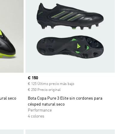
Precio actual
€ 150
€ 125 Último precio más bajo
€ 250 Precio original
ural seco
Bota Copa Pure 3 Elite sin cordones para
césped natural seco
Performance
4 colores