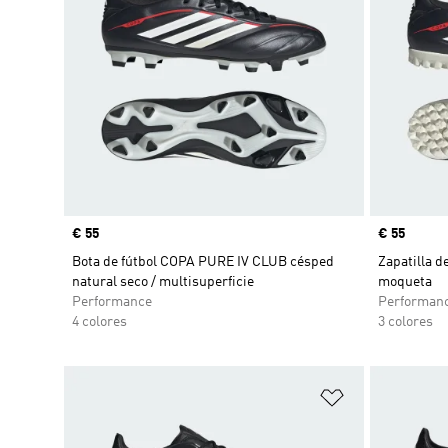
Precio
€ 55
Precio
€ 55
Bota de fútbol COPA PURE IV CLUB césped
Zapatilla 
natural seco / multisuperficie
moqueta
Performance
Performan
4 colores
3 colores
Añadir a la li