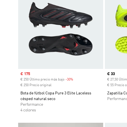
Precio de venta
€ 175
Precio act
€ 33
€ 250 Último precio más bajo
-30%
Descuento
€ 27,50 Últi
€ 250 Precio original
€ 55 Precio o
Bota de fútbol Copa Pure 3 Elite Laceless
Zapatilla 
césped natural seco
Performan
Performance
4 colores