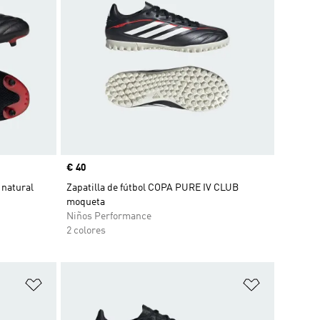
Precio
€ 40
 natural
Zapatilla de fútbol COPA PURE IV CLUB
moqueta
Niños Performance
2 colores
Añadir a la lista de deseos
Añadir a la