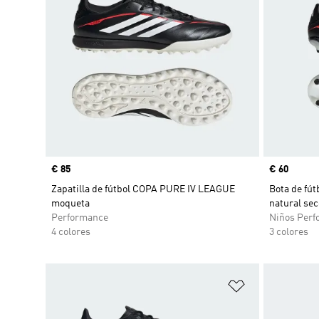
Precio
€ 85
Precio
€ 60
Zapatilla de fútbol COPA PURE IV LEAGUE
Bota de fú
moqueta
natural sec
Performance
Niños Perf
4 colores
3 colores
Añadir a la li