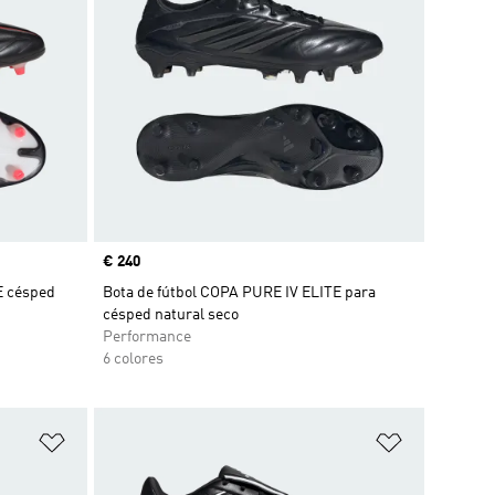
Precio
€ 240
E césped
Bota de fútbol COPA PURE IV ELITE para
césped natural seco
Performance
6 colores
Añadir a la lista de deseos
Añadir a la