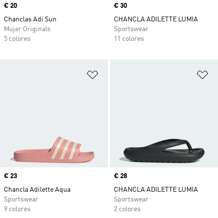
Precio
€ 20
Precio
€ 30
Chanclas Adi Sun
CHANCLA ADILETTE LUMIA
Mujer Originals
Sportswear
5 colores
11 colores
Añadir a la lista de deseos
Añ
Precio
€ 23
Precio
€ 28
Chancla Adilette Aqua
CHANCLA ADILETTE LUMIA
Sportswear
Sportswear
9 colores
2 colores