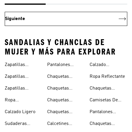
Siguiente
SANDALIAS Y CHANCLAS DE
MUJER Y MÁS PARA EXPLORAR
Zapatillas
Pantalones
Calzado
Capucha
Transpirables
Deportivos
Reflectante
Zapatillas
Chaquetas
Ropa Reflectante
Mujer
Ligeros
Transpirables
Ligeras
Zapatillas
Chaquetas
Chaquetas
Hombre
Transpirables
Plegables
Aislantes
Ropa
Chaquetas
Camisetas De
Niños
Impermeable
Impermeables
Secado Rápido
Calzado Ligero
Chaquetas
Pantalones
Hombre
Impermeables
Elásticos
Sudaderas
Calcetines
Chaquetas
Mujer
Ligeras Con
Transpirables
Impermeables