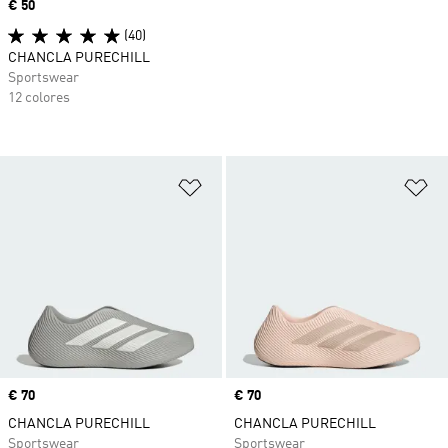
Precio
€ 50
(40)
CHANCLA PURECHILL
Sportswear
12 colores
Añadir a la lista de deseos
Añ
Precio
€ 70
Precio
€ 70
CHANCLA PURECHILL
CHANCLA PURECHILL
Sportswear
Sportswear