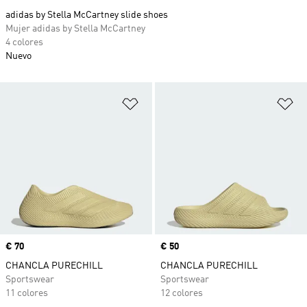
adidas by Stella McCartney slide shoes
Mujer adidas by Stella McCartney
4 colores
Nuevo
Añadir a la lista de deseos
Añ
Precio
€ 70
Precio
€ 50
CHANCLA PURECHILL
CHANCLA PURECHILL
Sportswear
Sportswear
11 colores
12 colores