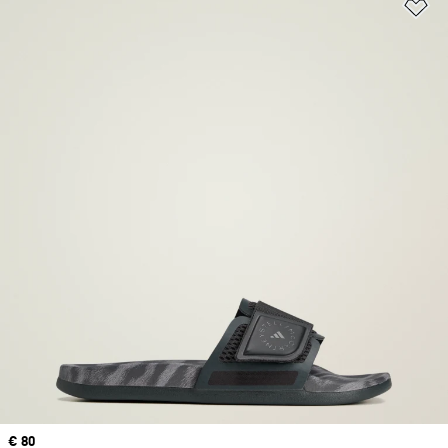
Añ
Precio
€ 80