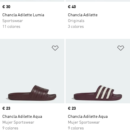
Precio
€ 30
Precio
€ 40
Chancla Adilette Lumia
Chancla Adilette
Sportswear
Originals
11 colores
3 colores
Añadir a la lista de deseos
Añ
Precio
€ 23
Precio
€ 23
Chancla Adilette Aqua
Chancla Adilette Aqua
Mujer Sportswear
Mujer Sportswear
9 colores
9 colores