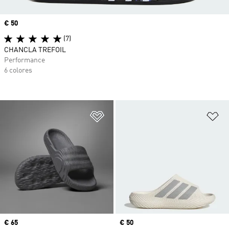
Precio
€ 50
(7)
CHANCLA TREFOIL
Performance
6 colores
Añadir a la lista de deseos
Añ
Precio
€ 65
Precio
€ 50