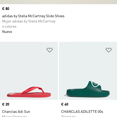
Precio
€ 80
adidas by Stella McCartney Slide Shoes
Mujer adidas by Stella McCartney
4 colores
Nuevo
Añadir a la lista de deseos
Añ
Precio
€ 20
Precio
€ 40
Chanclas Adi Sun
CHANCLAS ADILETTE 00s