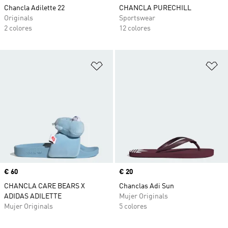
Chancla Adilette 22
CHANCLA PURECHILL
Originals
Sportswear
2 colores
12 colores
Añadir a la lista de deseos
Añ
Precio
€ 60
Precio
€ 20
CHANCLA CARE BEARS X
Chanclas Adi Sun
ADIDAS ADILETTE
Mujer Originals
Mujer Originals
5 colores