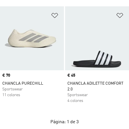
Añadir a la lista de deseos
Añ
Precio
€ 70
Precio
€ 45
CHANCLA PURECHILL
CHANCLA ADILETTE COMFORT
Sportswear
2.0
11 colores
Sportswear
4 colores
Página: 1 de 3