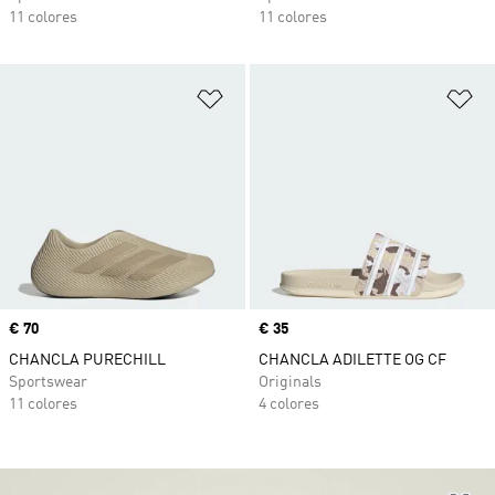
11 colores
11 colores
Añadir a la lista de deseos
Añ
Precio
€ 70
Precio
€ 35
CHANCLA PURECHILL
CHANCLA ADILETTE OG CF
Sportswear
Originals
11 colores
4 colores