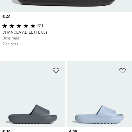
Precio
€ 40
(31)
CHANCLA ADILETTE 00s
Originals
7 colores
Añadir a la lista de deseos
Añ