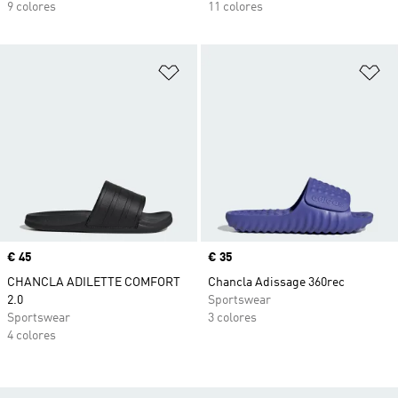
9 colores
11 colores
Añadir a la lista de deseos
Añ
Precio
€ 45
Precio
€ 35
CHANCLA ADILETTE COMFORT
Chancla Adissage 360rec
2.0
Sportswear
Sportswear
3 colores
4 colores