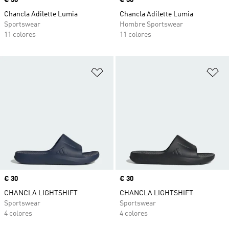
Precio
€ 30
Precio
€ 30
Chancla Adilette Lumia
Chancla Adilette Lumia
Sportswear
Hombre Sportswear
11 colores
11 colores
Añadir a la lista de deseos
Añ
Precio
€ 30
Precio
€ 30
CHANCLA LIGHTSHIFT
CHANCLA LIGHTSHIFT
Sportswear
Sportswear
4 colores
4 colores