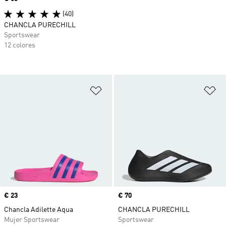
(40)
CHANCLA PURECHILL
Sportswear
12 colores
Añadir a la lista de deseos
Añ
Precio
€ 23
Precio
€ 70
Chancla Adilette Aqua
CHANCLA PURECHILL
Mujer Sportswear
Sportswear