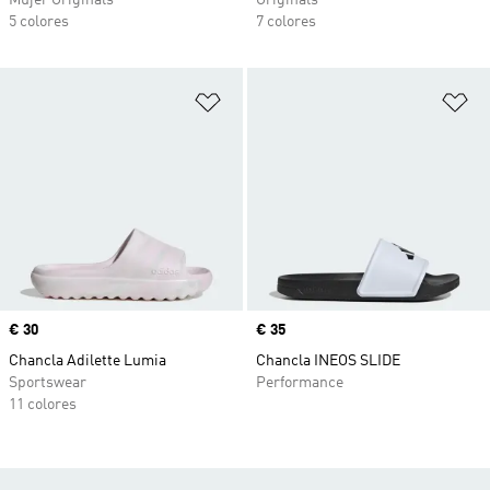
Mujer Originals
Originals
5 colores
7 colores
Añadir a la lista de deseos
Añ
Precio
€ 30
Precio
€ 35
Chancla Adilette Lumia
Chancla INEOS SLIDE
Sportswear
Performance
11 colores