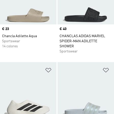
Precio
€ 23
Precio
€ 40
Chancla Adilette Aqua
CHANCLAS ADIDAS MARVEL
Sportswear
SPIDER-MAN ADILETTE
14 colores
SHOWER
Sportswear
Añadir a la lista de deseos
Añ