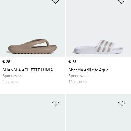
Precio
€ 28
Precio
€ 23
CHANCLA ADILETTE LUMIA
Chancla Adilette Aqua
Sportswear
Sportswear
2 colores
14 colores
Añadir a la lista de deseos
Añ