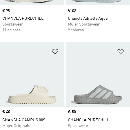
Precio
€ 70
Precio
€ 23
CHANCLA PURECHILL
Chancla Adilette Aqua
Sportswear
Mujer Sportswear
11 colores
9 colores
Añadir a la lista de deseos
Añ
Precio
€ 40
Precio
€ 50
CHANCLA CAMPUS 00S
CHANCLA PURECHILL
Mujer Originals
Sportswear