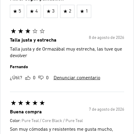
5
4
3
2
1
8 de agosto de 2026
Talla justa y estrecha
Talla justa y de Ormazábal muy estrecha, las tuve que
devolver
Fernando
¿Útil?
0
0
Denunciar comentario
7 de agosto de 2026
Buena compra
Color:
Pure Teal / Core Black / Pure Teal
Son muy cómodas y resistentes me gusta mucho,