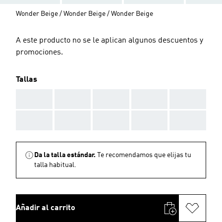
Wonder Beige / Wonder Beige / Wonder Beige
A este producto no se le aplican algunos descuentos y
promociones.
Tallas
AAA
AAA
AAA
AAA
AAA
AAA
AAA
AAA
AAA
AAA
Da la talla estándar.
Te recomendamos que elijas tu
talla habitual.
Añadir al carrito