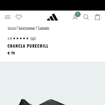
1
/
/
Inicio
Sportswear
Calzado
4.8
(45)
CHANCLA PURECHILL
Precio
€ 70