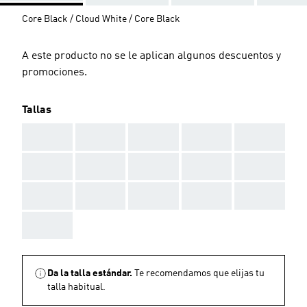
Core Black / Cloud White / Core Black
A este producto no se le aplican algunos descuentos y
promociones.
Tallas
AAA
AAA
AAA
AAA
AAA
AAA
AAA
AAA
AAA
AAA
AAA
AAA
AAA
AAA
AAA
AAA
Da la talla estándar.
Te recomendamos que elijas tu
talla habitual.