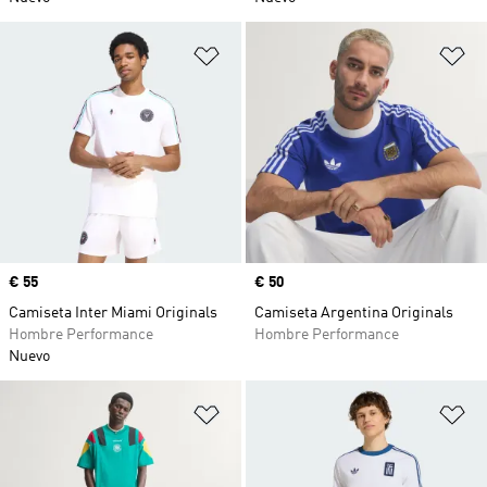
Añadir a la lista de deseos
Añ
Precio
€ 55
Precio
€ 50
Camiseta Inter Miami Originals
Camiseta Argentina Originals
Hombre Performance
Hombre Performance
Nuevo
Añadir a la lista de deseos
Añ