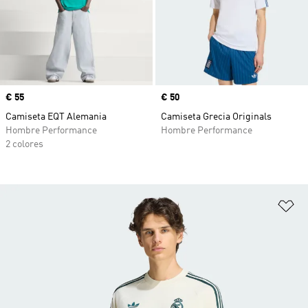
Precio
€ 55
Precio
€ 50
Camiseta EQT Alemania
Camiseta Grecia Originals
Hombre Performance
Hombre Performance
2 colores
Añ