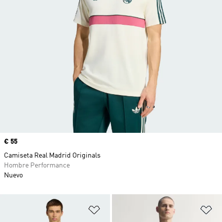
Precio
€ 55
Camiseta Real Madrid Originals
Hombre Performance
Nuevo
Añadir a la lista de deseos
Añ