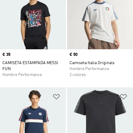
Precio
€ 35
Precio
€ 50
CAMISETA ESTAMPADA MESSI
Camiseta Italia Originals
FUN
Hombre Performance
Hombre Performance
2 colores
Añadir a la lista de deseos
Añ