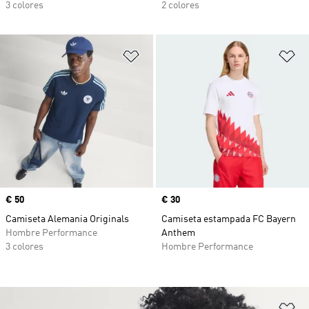
3 colores
2 colores
Añadir a la lista de deseos
Añ
Precio
€ 50
Precio
€ 30
Camiseta Alemania Originals
Camiseta estampada FC Bayern
Hombre Performance
Anthem
3 colores
Hombre Performance
Añ