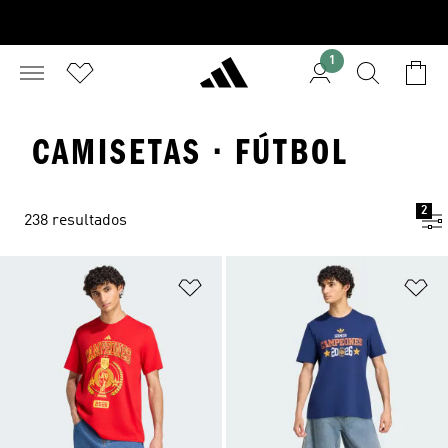
1
CAMISETAS · FÚTBOL
2
238 resultados
Añadir a la lista de deseos
Añ