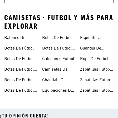
CAMISETAS • FUTBOL Y MÁS PARA
EXPLORAR
Balones De
Botas De Futbol
Espinilleras
Fútbol
Ninos
Botas De Fútbol
Botas De Futbol
Guantes De
Outlet
Portero
Botas De Futbol
Calcetines Futbol
Ropa De Fútbol
Cesped Artificial
Botas De Futbol
Camisetas De
Zapatillas Futbol
Hombre
Futbol
Sala
Botas De Futbol
Chándals De
Zapatillas Futbol
Multitacos
Fútbol
Sala Hombre
Botas De Futbol
Equipaciones De
Zapatillas Futbol
Negras
Futbol
Sala Niños
¡TU OPINIÓN CUENTA!