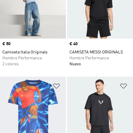
Precio
€ 50
Precio
€ 40
Camiseta Italia Originals
CAMISETA MESSI ORIGINALS
Hombre Performance
Hombre Performance
2 colores
Nuevo
Añadir a la lista de deseos
Añ