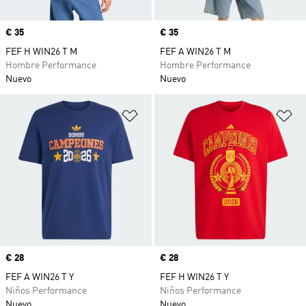
Precio
€ 35
Precio
€ 35
FEF H WIN26 T M
FEF A WIN26 T M
Hombre Performance
Hombre Performance
Nuevo
Nuevo
Añadir a la lista de deseos
Añ
Precio
€ 28
Precio
€ 28
FEF A WIN26 T Y
FEF H WIN26 T Y
Niños Performance
Niños Performance
Nuevo
Nuevo