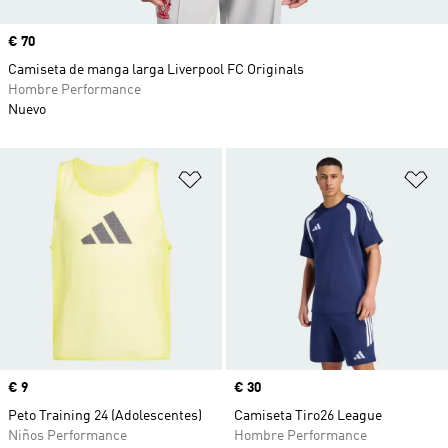
Precio
€ 70
Camiseta de manga larga Liverpool FC Originals
Hombre Performance
Nuevo
Añadir a la lista de deseos
Añ
Precio
€ 9
Precio
€ 30
Peto Training 24 (Adolescentes)
Camiseta Tiro26 League
Niños Performance
Hombre Performance