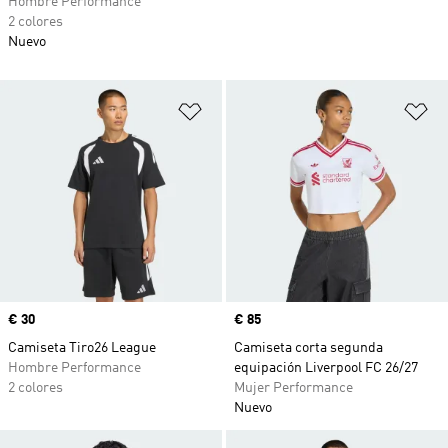
Hombre Performance
2 colores
Nuevo
Añadir a la lista de deseos
Añ
Precio
€ 30
Precio
€ 85
Camiseta Tiro26 League
Camiseta corta segunda
Hombre Performance
equipación Liverpool FC 26/27
2 colores
Mujer Performance
Nuevo