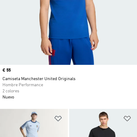
Precio
€ 55
Camiseta Manchester United Originals
Hombre Performance
2 colores
Nuevo
Añadir a la lista de deseos
Añ