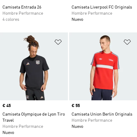
Camiseta Entrada 26
Camiseta Liverpool FC Originals
Hombre Performance
Hombre Performance
4 colores
Nuevo
Añadir a la lista de deseos
Añ
Precio
€ 45
Precio
€ 55
Camiseta Olympique de Lyon Tiro
Camiseta Union Berlin Originals
Travel
Hombre Performance
Hombre Performance
Nuevo
Nuevo