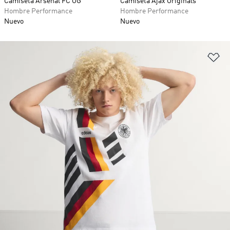
Camiseta Arsenal FC OG
Camiseta Ajax Originals
Hombre Performance
Hombre Performance
Nuevo
Nuevo
Añ