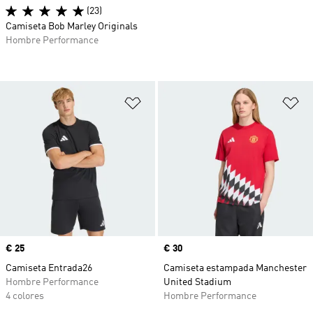
(23)
Camiseta Bob Marley Originals
Hombre Performance
Añadir a la lista de deseos
Añ
Precio
€ 25
Precio
€ 30
Camiseta Entrada26
Camiseta estampada Manchester
Hombre Performance
United Stadium
4 colores
Hombre Performance