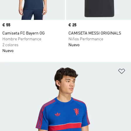
Precio
€ 55
Precio
€ 25
Camiseta FC Bayern OG
CAMISETA MESSI ORIGINALS
Hombre Performance
Niños Performance
2 colores
Nuevo
Nuevo
Añ