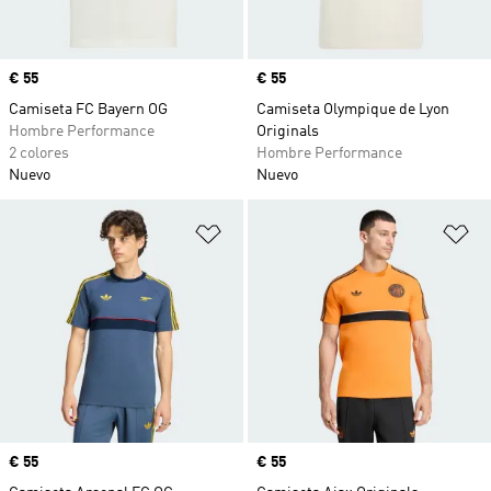
Precio
€ 55
Precio
€ 55
Camiseta FC Bayern OG
Camiseta Olympique de Lyon
Hombre Performance
Originals
2 colores
Hombre Performance
Nuevo
Nuevo
Añadir a la lista de deseos
Añ
Precio
€ 55
Precio
€ 55