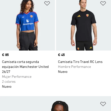
Añadir a la lista de deseos
Añ
Precio
€ 85
Precio
€ 45
Camiseta corta segunda
Camiseta Tiro Travel RC Lens
equipación Manchester United
Hombre Performance
26/27
Nuevo
Mujer Performance
2 colores
Nuevo
Añ