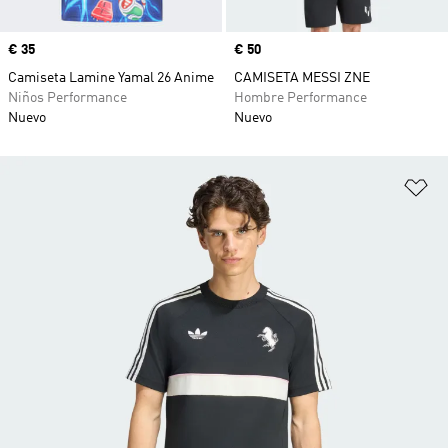
Precio
€ 35
Precio
€ 50
Camiseta Lamine Yamal 26 Anime
CAMISETA MESSI ZNE
Niños Performance
Hombre Performance
Nuevo
Nuevo
Añ