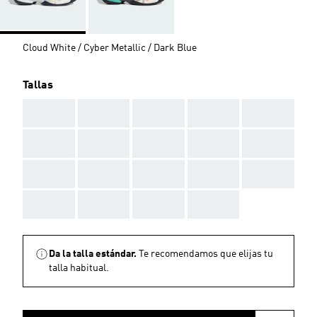
Cloud White / Cyber Metallic / Dark Blue
Tallas
AAA
AAA
AAA
AAA
AAA
AAA
AAA
AAA
AAA
AAA
AAA
AAA
AAA
AAA
AAA
AAA
AAA
AAA
AAA
Da la talla estándar.
Te recomendamos que elijas tu
talla habitual.