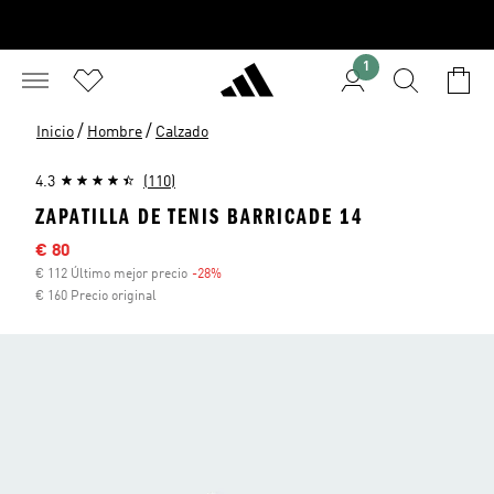
1
/
/
Inicio
Hombre
Calzado
4.3
(110)
ZAPATILLA DE TENIS BARRICADE 14
Precio rebajado
€ 80
€ 112 Último mejor precio
-28%
Descuento
€ 160 Precio original