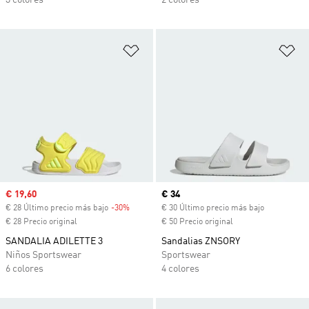
3 colores
2 colores
Añadir a la lista de deseos
Añ
Precio de venta
€ 19,60
Precio actual
€ 34
€ 28 Último precio más bajo
-30%
Descuento
€ 30 Último precio más bajo
€ 28 Precio original
€ 50 Precio original
SANDALIA ADILETTE 3
Sandalias ZNSORY
Niños Sportswear
Sportswear
6 colores
4 colores