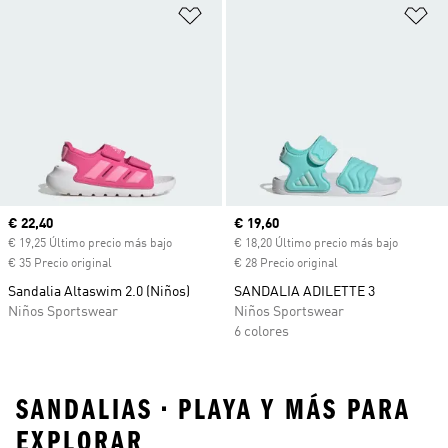
Añadir a la lista de deseos
Añ
Precio actual
€ 22,40
Precio actual
€ 19,60
€ 19,25 Último precio más bajo
€ 18,20 Último precio más bajo
€ 35 Precio original
€ 28 Precio original
Sandalia Altaswim 2.0 (Niños)
SANDALIA ADILETTE 3
Niños Sportswear
Niños Sportswear
6 colores
SANDALIAS • PLAYA Y MÁS PARA
EXPLORAR