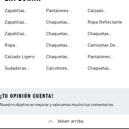
Zapatillas
Pantalones
Calzado
Capucha
Transpirables
Deportivos
Reflectante
Zapatillas
Chaquetas
Ropa Reflectante
Mujer
Ligeros
Transpirables
Ligeras
Zapatillas
Chaquetas
Chaquetas
Hombre
Transpirables
Plegables
Aislantes
Ropa
Chaquetas
Camisetas De
Niños
Impermeable
Impermeables
Secado Rápido
Calzado Ligero
Chaquetas
Pantalones
Hombre
Impermeables
Elásticos
Sudaderas
Calcetines
Chaquetas
Mujer
Ligeras Con
Transpirables
Impermeables
¡TU OPINIÓN CUENTA!
Nuestro objetivo es mejorar y valoramos mucho tus comentarios.
Volver arriba