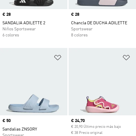
Precio
€ 28
Precio
€ 28
SANDALIA ADILETTE 2
Chancla DE DUCHA ADILETTE
Niños Sportswear
Sportswear
6 colores
8 colores
Añadir a la lista de deseos
Añ
Precio
€ 50
Precio actual
€ 24,70
€ 20,90 Último precio más bajo
Sandalias ZNSORY
€ 38 Precio original
Sportswear