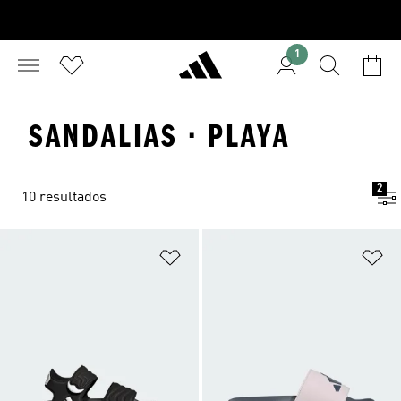
1
SANDALIAS · PLAYA
2
10 resultados
Añadir a la lista de deseos
Añ