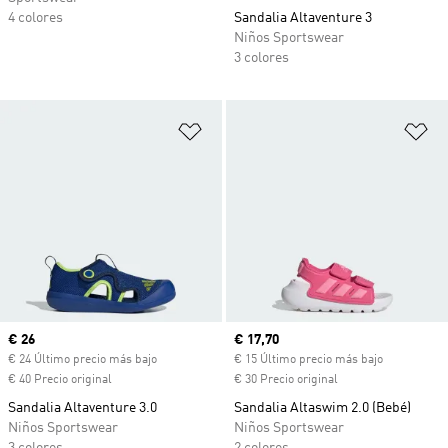
4 colores
Sandalia Altaventure 3
Niños Sportswear
3 colores
Añadir a la lista de deseos
Añ
Precio actual
€ 26
Precio actual
€ 17,70
€ 24 Último precio más bajo
€ 15 Último precio más bajo
€ 40 Precio original
€ 30 Precio original
Sandalia Altaventure 3.0
Sandalia Altaswim 2.0 (Bebé)
Niños Sportswear
Niños Sportswear