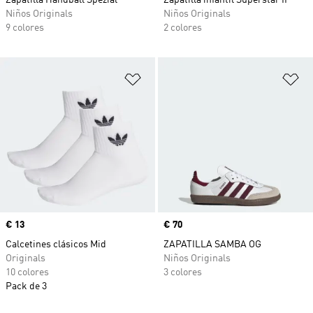
Zapatilla Handball Spezial
Zapatilla infantil Superstar II
Niños Originals
Niños Originals
9 colores
2 colores
Añadir a la lista de deseos
Añ
Precio
€ 13
Precio
€ 70
Calcetines clásicos Mid
ZAPATILLA SAMBA OG
Originals
Niños Originals
10 colores
3 colores
Pack de 3