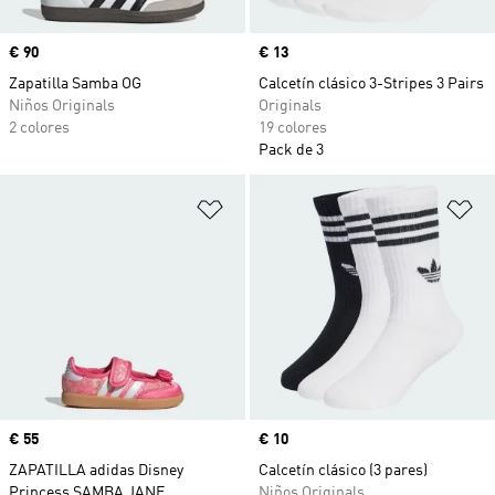
Precio
€ 90
Precio
€ 13
Zapatilla Samba OG
Calcetín clásico 3-Stripes 3 Pairs
Niños Originals
Originals
2 colores
19 colores
Pack de 3
Añadir a la lista de deseos
Añ
Precio
€ 55
Precio
€ 10
ZAPATILLA adidas Disney
Calcetín clásico (3 pares)
Princess SAMBA JANE
Niños Originals