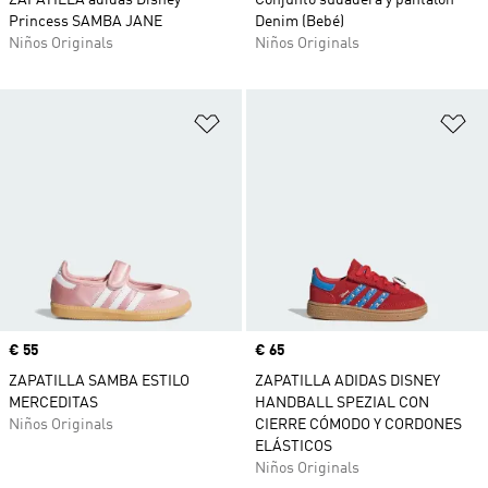
ZAPATILLA adidas Disney
Conjunto sudadera y pantalón
Princess SAMBA JANE
Denim (Bebé)
Niños Originals
Niños Originals
Añadir a la lista de deseos
Añ
Precio
€ 55
Precio
€ 65
ZAPATILLA SAMBA ESTILO
ZAPATILLA ADIDAS DISNEY
MERCEDITAS
HANDBALL SPEZIAL CON
Niños Originals
CIERRE CÓMODO Y CORDONES
ELÁSTICOS
Niños Originals