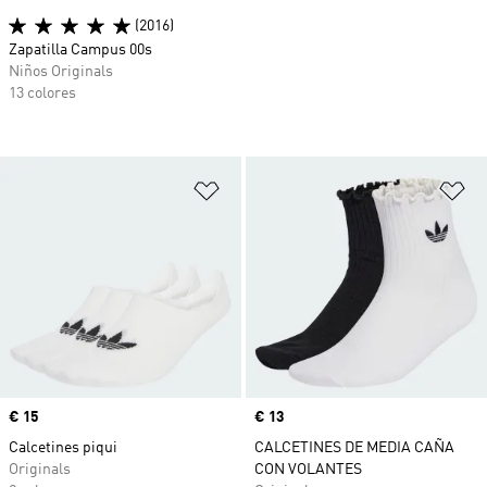
(2016)
Zapatilla Campus 00s
Niños Originals
13 colores
Añadir a la lista de deseos
Añ
Precio
€ 15
Precio
€ 13
Calcetines piqui
CALCETINES DE MEDIA CAÑA
Originals
CON VOLANTES