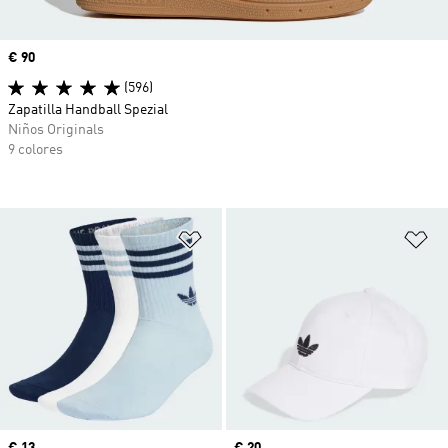
Precio
€ 90
(596)
Zapatilla Handball Spezial
Niños Originals
9 colores
Añadir a la lista de deseos
Añ