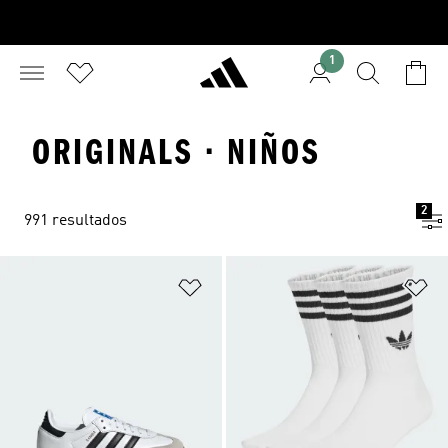
1
ORIGINALS · NIÑOS
2
991 resultados
Añadir a la lista de deseos
Añ