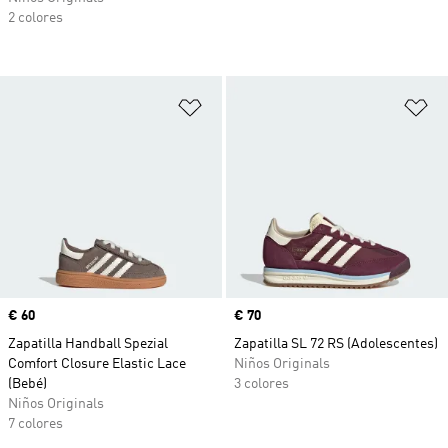
2 colores
Añadir a la lista de deseos
Añ
Precio
€ 60
Precio
€ 70
Zapatilla Handball Spezial
Zapatilla SL 72 RS (Adolescentes)
Comfort Closure Elastic Lace
Niños Originals
(Bebé)
3 colores
Niños Originals
7 colores