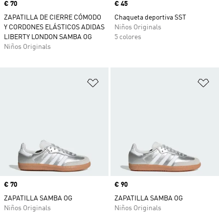
Precio
€ 70
Precio
€ 45
ZAPATILLA DE CIERRE CÓMODO
Chaqueta deportiva SST
Y CORDONES ELÁSTICOS ADIDAS
Niños Originals
LIBERTY LONDON SAMBA OG
5 colores
Niños Originals
Añadir a la lista de deseos
Añ
Precio
€ 70
Precio
€ 90
ZAPATILLA SAMBA OG
ZAPATILLA SAMBA OG
Niños Originals
Niños Originals