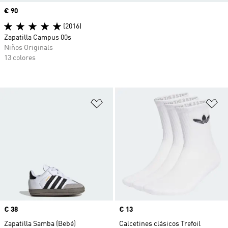
Precio
€ 90
(2016)
Zapatilla Campus 00s
Niños Originals
13 colores
Añadir a la lista de deseos
Añ
Precio
€ 38
Precio
€ 13
Zapatilla Samba (Bebé)
Calcetines clásicos Trefoil