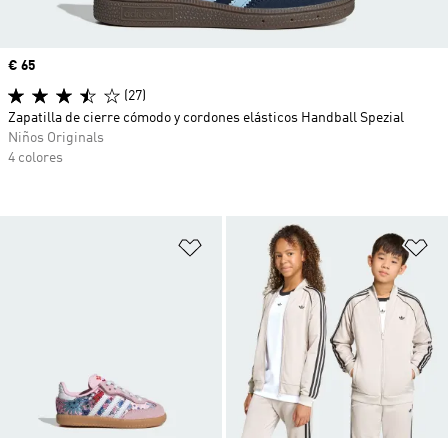
Precio
€ 65
(27)
Zapatilla de cierre cómodo y cordones elásticos Handball Spezial
Niños Originals
4 colores
Añadir a la lista de deseos
Añ