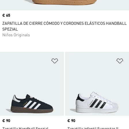
Precio
€ 65
ZAPATILLA DE CIERRE CÓMODO Y CORDONES ELÁSTICOS HANDBALL
SPEZIAL
Niños Originals
Añadir a la lista de deseos
Añ
Precio
€ 90
Precio
€ 90