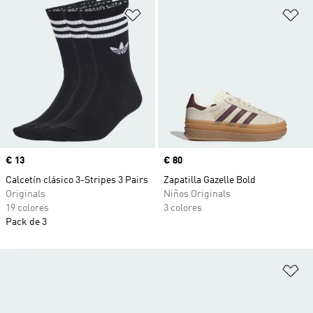
Añadir a la lista de deseos
Añ
Precio
€ 13
Precio
€ 80
Calcetín clásico 3-Stripes 3 Pairs
Zapatilla Gazelle Bold
Originals
Niños Originals
19 colores
3 colores
Pack de 3
Añ