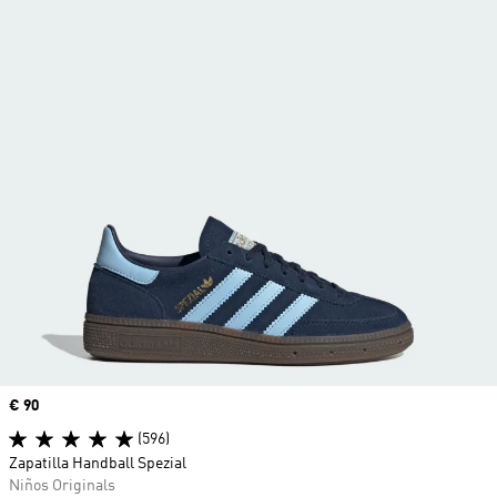
Precio
€ 90
(596)
Zapatilla Handball Spezial
Niños Originals