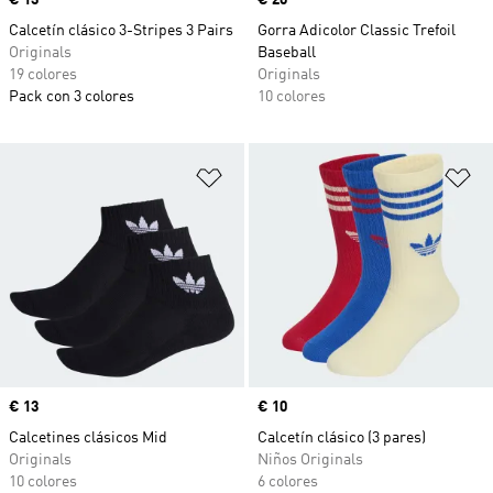
Precio
€ 13
Precio
€ 20
Calcetín clásico 3-Stripes 3 Pairs
Gorra Adicolor Classic Trefoil
Originals
Baseball
19 colores
Originals
Pack con 3 colores
10 colores
Añadir a la lista de deseos
Añ
Precio
€ 13
Precio
€ 10
Calcetines clásicos Mid
Calcetín clásico (3 pares)
Originals
Niños Originals
10 colores
6 colores