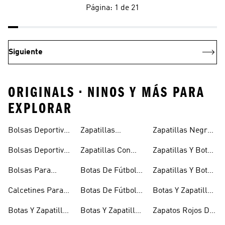
Página: 1 de 21
Siguiente
ORIGINALS • NINOS Y MÁS PARA
EXPLORAR
Bolsas Deportivas
Zapatillas
Zapatillas Negras
Niñas
Para Niñas
Blancas Para
Para Niños
Bolsas Deportivas
Zapatillas Con
Zapatillas Y Botas
Niños
Para Niños
Cierre Adherente
Para Niñas Bebés
Bolsas Para
Botas De Fútbol
Zapatillas Y Botas
Niños
Niños
Para Niñas
De Bebé Y Niño
Calcetines Para
Botas De Fútbol
Botas Y Zapatillas
Niños
Para Niños
Para Niños
Botas Y Zapatillas
Botas Y Zapatillas
Zapatos Rojos De
Para Bebés
De Fútbol Para
Niña