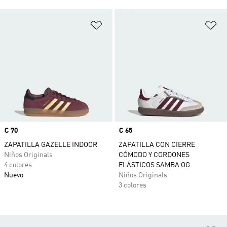
Añadir a la lista de deseos
Añ
Precio
€ 70
Precio
€ 65
ZAPATILLA GAZELLE INDOOR
ZAPATILLA CON CIERRE
Niños Originals
CÓMODO Y CORDONES
4 colores
ELÁSTICOS SAMBA OG
Nuevo
Niños Originals
3 colores