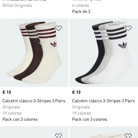
Niños Originals
6 colores
Pack de 3
Añadir a la lista de deseos
Añ
Precio
€ 13
Precio
€ 13
Calcetín clásico 3-Stripes 3 Pairs
Calcetín clásico 3-Stripes 3 Pairs
Originals
Originals
19 colores
19 colores
Pack con 3 colores
Pack con 3 colores
Añadir a la lista de deseos
Añ