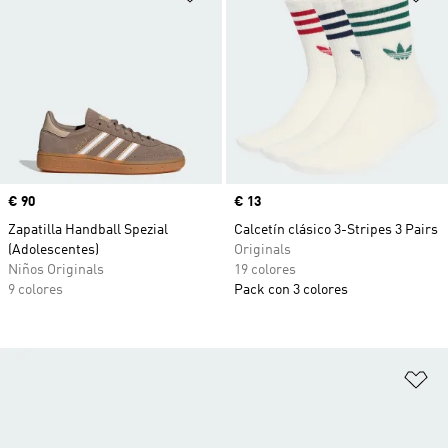
Precio
€ 90
Precio
€ 13
Zapatilla Handball Spezial
Calcetín clásico 3-Stripes 3 Pairs
(Adolescentes)
Originals
Niños Originals
19 colores
9 colores
Pack con 3 colores
Añ