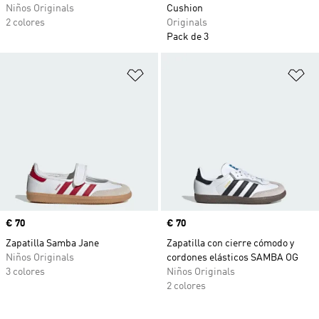
Niños Originals
Cushion
2 colores
Originals
Pack de 3
Añadir a la lista de deseos
Añ
Precio
€ 70
Precio
€ 70
Zapatilla Samba Jane
Zapatilla con cierre cómodo y
Niños Originals
cordones elásticos SAMBA OG
3 colores
Niños Originals
2 colores