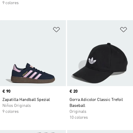
9 colores
Añadir a la lista de deseos
Añ
Precio
€ 90
Precio
€ 20
Zapatilla Handball Spezial
Gorra Adicolor Classic Trefoil
Niños Originals
Baseball
9 colores
Originals
10 colores