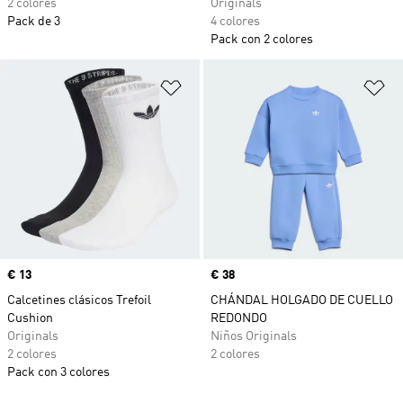
2 colores
Originals
Pack de 3
4 colores
Pack con 2 colores
Añadir a la lista de deseos
Añ
Precio
€ 13
Precio
€ 38
Calcetines clásicos Trefoil
CHÁNDAL HOLGADO DE CUELLO
Cushion
REDONDO
Originals
Niños Originals
2 colores
2 colores
Pack con 3 colores