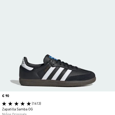
Precio
€ 90
(1413)
Zapatilla Samba OG
Niños Originals