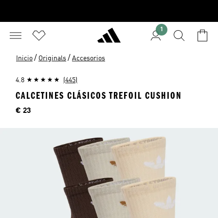
1
/
/
Inicio
Originals
Accesorios
4.8
(445)
CALCETINES CLÁSICOS TREFOIL CUSHION
Precio
€ 23