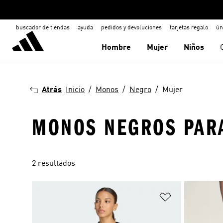
buscador de tiendas
ayuda
pedidos y devoluciones
tarjetas regalo
ún
Hombre
Mujer
Niños
Atrás
Inicio
Monos
Negro
Mujer
MONOS NEGROS PAR
2 resultados
Añadir a la li