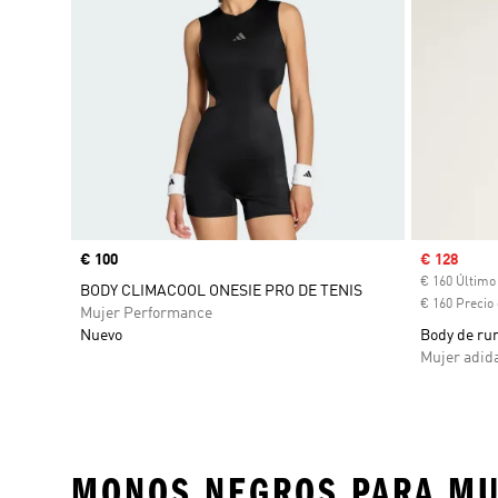
Precio
€ 100
Precio de 
€ 128
€ 160 Último
BODY CLIMACOOL ONESIE PRO DE TENIS
€ 160 Precio 
Mujer Performance
Nuevo
Body de run
Mujer adida
MONOS NEGROS PARA MU