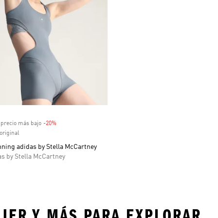
venta
 precio más bajo
-20%
Descuento
original
ning adidas by Stella McCartney
s by Stella McCartney
JER Y MÁS PARA EXPLORAR