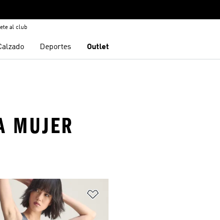
ete al club
Calzado
Deportes
Outlet
A MUJER
sta de deseos
Añadir a la lista de deseos