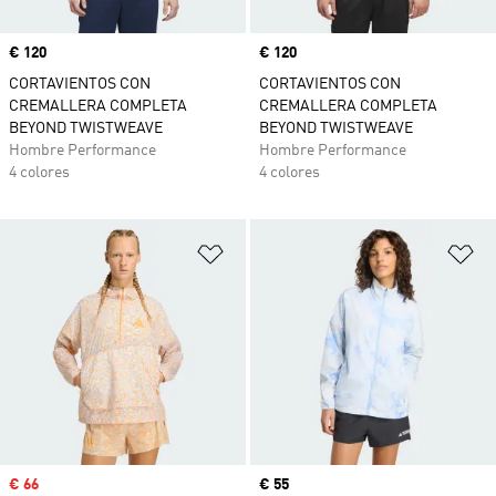
Precio
€ 120
Precio
€ 120
CORTAVIENTOS CON
CORTAVIENTOS CON
CREMALLERA COMPLETA
CREMALLERA COMPLETA
BEYOND TWISTWEAVE
BEYOND TWISTWEAVE
Hombre Performance
Hombre Performance
4 colores
4 colores
Añadir a la lista de deseos
Añ
Precio de venta
€ 66
Precio actual
€ 55