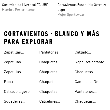
Cortavientos Liverpool FC UBP
Cortavientos Essentials Oversize
Hombre Performance
Logo
Mujer Sportswear
CORTAVIENTOS • BLANCO Y MÁS
PARA EXPLORAR
Zapatillas
Pantalones
Calzado
Capucha
Transpirables
Deportivos
Reflectante
Zapatillas
Chaquetas
Ropa Reflectante
Mujer
Ligeros
Transpirables
Ligeras
Zapatillas
Chaquetas
Chaquetas
Hombre
Transpirables
Plegables
Aislantes
Ropa
Chaquetas
Camisetas De
Niños
Impermeable
Impermeables
Secado Rápido
Calzado Ligero
Chaquetas
Pantalones
Hombre
Impermeables
Elásticos
Sudaderas
Calcetines
Chaquetas
Mujer
Ligeras Con
Transpirables
Impermeables