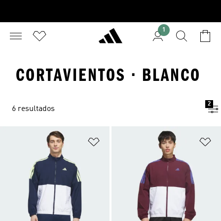
1
CORTAVIENTOS · BLANCO
2
6 resultados
Añadir a la lista de deseos
Añ