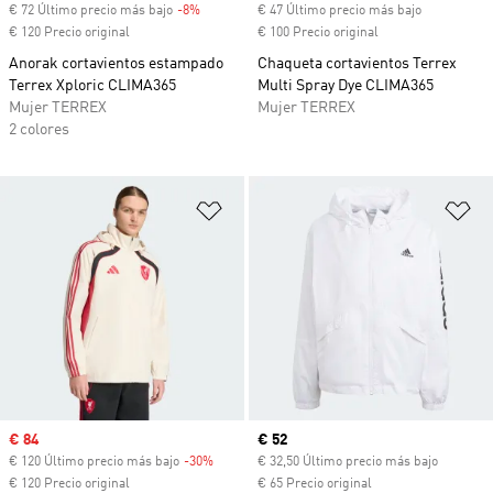
€ 72 Último precio más bajo
-8%
Descuento
€ 47 Último precio más bajo
€ 120 Precio original
€ 100 Precio original
Anorak cortavientos estampado
Chaqueta cortavientos Terrex
Terrex Xploric CLIMA365
Multi Spray Dye CLIMA365
Mujer TERREX
Mujer TERREX
2 colores
Añadir a la lista de deseos
Añ
Precio de venta
€ 84
Precio actual
€ 52
€ 120 Último precio más bajo
-30%
Descuento
€ 32,50 Último precio más bajo
€ 120 Precio original
€ 65 Precio original