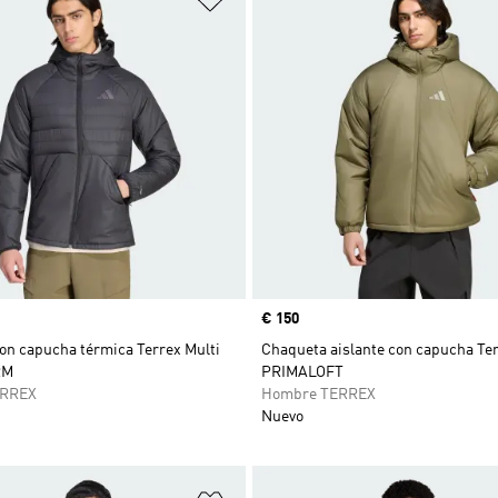
Precio
€ 150
on capucha térmica Terrex Multi
Chaqueta aislante con capucha Ter
RM
PRIMALOFT
ERREX
Hombre TERREX
Nuevo
sta de deseos
Añadir a la lista de deseos