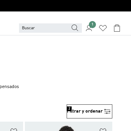
1
 pensados
2
Filtrar y ordenar
Añadir a la lista de deseos
Añadir a la