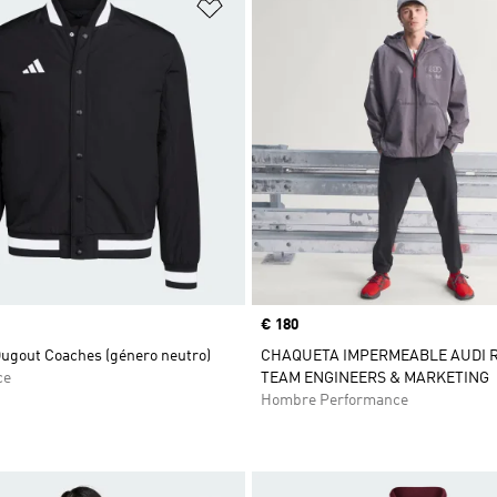
sta de deseos
Añadir a la lista de deseos
Precio
€ 180
ugout Coaches (género neutro)
CHAQUETA IMPERMEABLE AUDI R
ce
TEAM ENGINEERS & MARKETING
Hombre Performance