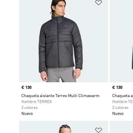
Añadir a la li
Precio
€ 130
Precio
€ 130
Chaqueta aislante Terrex Multi Climawarm
Chaqueta a
Hombre TERREX
Hombre T
2 colores
2 colores
Nuevo
Nuevo
Añadir a la li