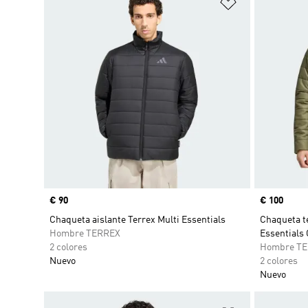
Añadir a la li
Precio
€ 90
Precio
€ 100
Chaqueta aislante Terrex Multi Essentials
Chaqueta t
Hombre TERREX
Essential
2 colores
Hombre T
Nuevo
2 colores
Nuevo