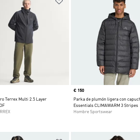
Precio
€ 150
o Terrex Multi 2.5 Layer
Parka de plumón ligera con capuc
OF
Essentials CLIMAWARM 3 Stripes
ERREX
Hombre Sportswear