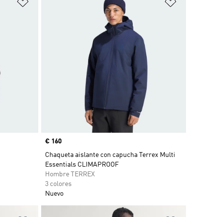
Añadir a la lista de deseos
Añadir a la
Precio
€ 160
Chaqueta aislante con capucha Terrex Multi
Essentials CLIMAPROOF
Hombre TERREX
3 colores
Nuevo