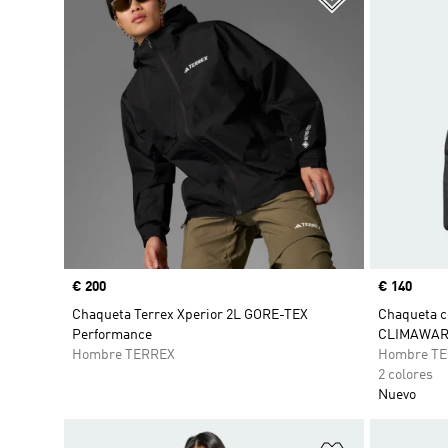
Precio
€ 200
Precio
€ 140
Chaqueta Terrex Xperior 2L GORE-TEX
Chaqueta c
Performance
CLIMAWA
Hombre TERREX
Hombre T
2 colores
Nuevo
Añadir a la li