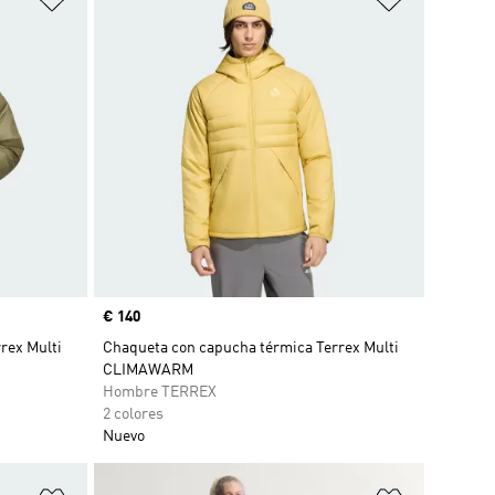
Precio
€ 140
rex Multi
Chaqueta con capucha térmica Terrex Multi
CLIMAWARM
Hombre TERREX
2 colores
Nuevo
Añadir a la lista de deseos
Añadir a la