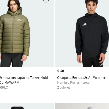
sta de deseos
Añadir a la lista de deseos
Precio
€ 60
érmica con capucha Terrex Multi
Chaqueta Entrada26 All Weather
s CLIMAWARM
Hombre Performance
ERREX
2 colores