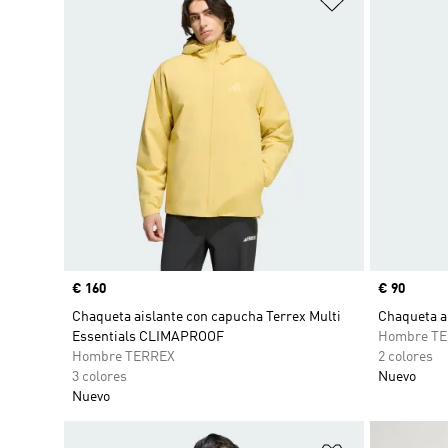
Precio
€ 160
Precio
€ 90
Chaqueta aislante con capucha Terrex Multi
Chaqueta ai
Essentials CLIMAPROOF
Hombre T
Hombre TERREX
2 colores
3 colores
Nuevo
Nuevo
Añadir a la li