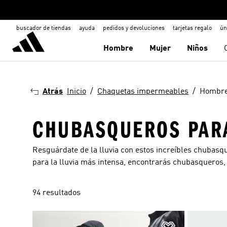
buscador de tiendas
ayuda
pedidos y devoluciones
tarjetas regalo
ún
Hombre
Mujer
Niños
Atrás
Inicio
Chaquetas impermeables
Hombr
CHUBASQUEROS PAR
Resguárdate de la lluvia con estos increíbles chubas
para la lluvia más intensa, encontrarás
chubasqueros,
94 resultados
Añadir a la li