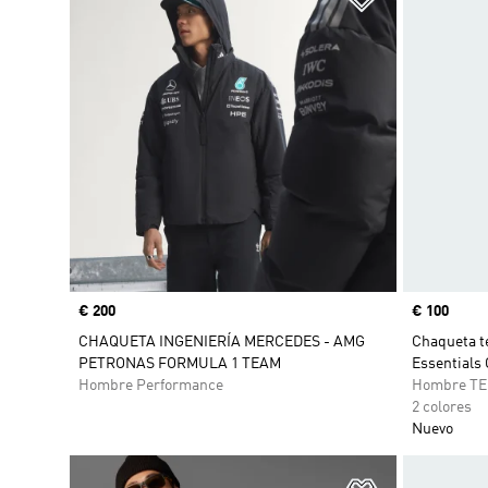
Precio
€ 200
Precio
€ 100
CHAQUETA INGENIERÍA MERCEDES - AMG
Chaqueta t
PETRONAS FORMULA 1 TEAM
Essential
Hombre Performance
Hombre T
2 colores
Nuevo
Añadir a la li