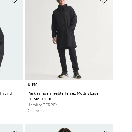
Precio
€ 170
 Hybrid
Parka impermeable Terrex Multi 2 Layer
CLIMAPROOF
Hombre TERREX
2 colores
Añadir a la lista de deseos
Añadir a la