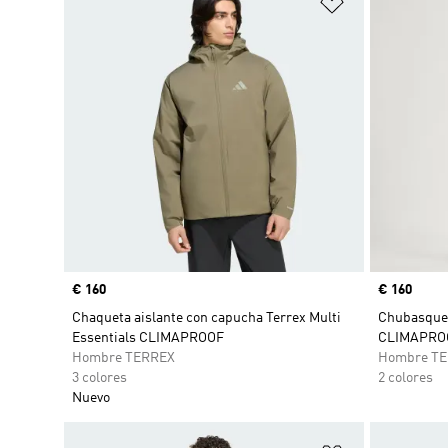
Precio
€ 160
Precio
€ 160
Chaqueta aislante con capucha Terrex Multi
Chubasquer
Essentials CLIMAPROOF
CLIMAPRO
Hombre TERREX
Hombre T
3 colores
2 colores
Nuevo