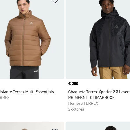
Precio
€ 250
slante Terrex Multi Essentials
Chaqueta Terrex Xperior 2.5 Layer
ERREX
PRIMEKNIT CLIMAPROOF
Hombre TERREX
2 colores
sta de deseos
Añadir a la lista de deseos