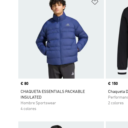
Añadir a la li
Precio
€ 80
Precio
€ 150
CHAQUETA ESSENTIALS PACKABLE
Chaqueta D
INSULATED
Performan
Hombre Sportswear
2 colores
4 colores