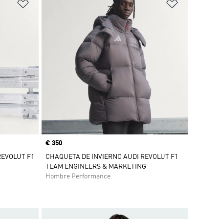
Añadir a la lista de deseos
Añadir a la
Precio
€ 350
EVOLUT F1
CHAQUETA DE INVIERNO AUDI REVOLUT F1
TEAM ENGINEERS & MARKETING
Hombre Performance