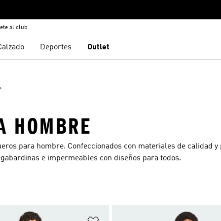
ete al club
Calzado
Deportes
Outlet
e
A HOMBRE
queros para hombre. Confeccionados con materiales de calidad y
 gabardinas e impermeables
con diseños para todos.
sta de deseos
Añadir a la lista de deseos