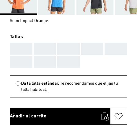
Semi Impact Orange
Tallas
AAA
AAA
AAA
AAA
AAA
AAA
AAA
AAA
Da la talla estándar.
Te recomendamos que elijas tu
talla habitual.
Añadir al carrito