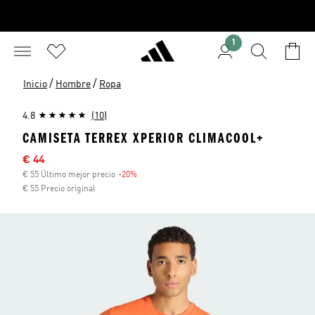
1
/
/
Inicio
Hombre
Ropa
4.8
(10)
CAMISETA TERREX XPERIOR CLIMACOOL+
Precio rebajado
€ 44
€ 55 Último mejor precio
-20%
Descuento
€ 55 Precio original