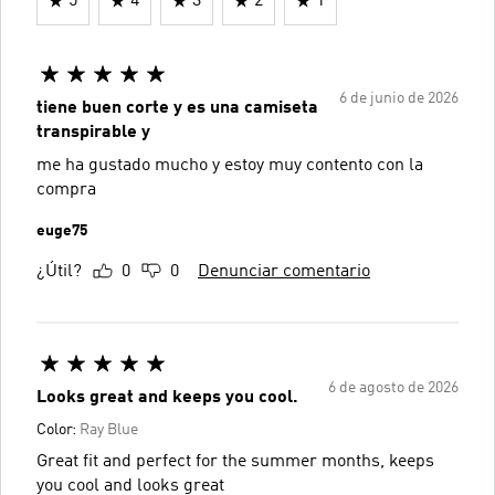
5
4
3
2
1
6 de junio de 2026
tiene buen corte y es una camiseta
transpirable y
me ha gustado mucho y estoy muy contento con la
compra
euge75
¿Útil?
0
0
Denunciar comentario
6 de agosto de 2026
Looks great and keeps you cool.
Color:
Ray Blue
Great fit and perfect for the summer months, keeps
you cool and looks great