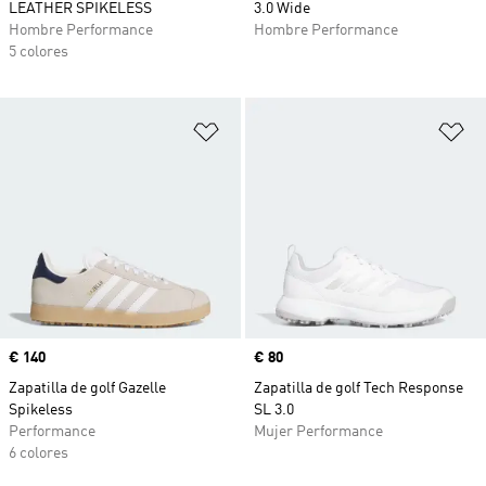
LEATHER SPIKELESS
3.0 Wide
Hombre Performance
Hombre Performance
5 colores
Añadir a la lista de deseos
Añ
Precio
€ 140
Precio
€ 80
Zapatilla de golf Gazelle
Zapatilla de golf Tech Response
Spikeless
SL 3.0
Performance
Mujer Performance
6 colores