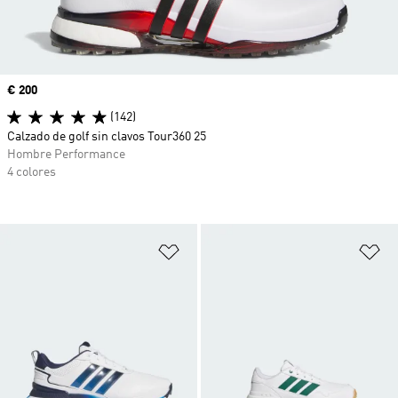
Precio
€ 200
(142)
Calzado de golf sin clavos Tour360 25
Hombre Performance
4 colores
Añadir a la lista de deseos
Añ