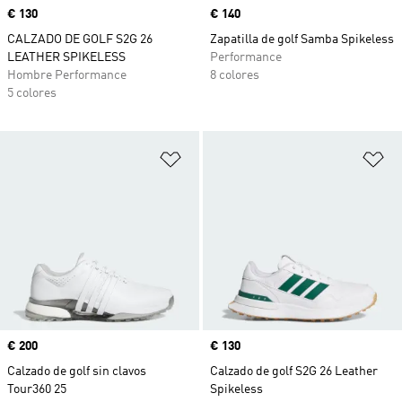
Precio
€ 130
Precio
€ 140
CALZADO DE GOLF S2G 26
Zapatilla de golf Samba Spikeless
LEATHER SPIKELESS
Performance
Hombre Performance
8 colores
5 colores
Añadir a la lista de deseos
Añ
Precio
€ 200
Precio
€ 130
Calzado de golf sin clavos
Calzado de golf S2G 26 Leather
Tour360 25
Spikeless