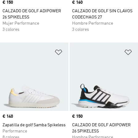
Precio
€ 150
Precio
€ 160
CALZADO DE GOLF ADIPOWER
CALZADO DE GOLF SIN CLAVOS
26 SPIKELESS
CODECHAOS 27
Mujer Performance
Hombre Performance
3 colores
3 colores
Añadir a la lista de deseos
Añ
Precio
€ 140
Precio
€ 150
Zapatilla de golf Samba Spikeless
CALZADO DE GOLF ADIPOWER
Performance
26 SPIKELESS
8 colores
Hombre Performance