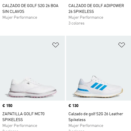
CALZADO DE GOLF S2G 26 BOA
CALZADO DE GOLF ADIPOWER
SIN CLAVOS
26 SPIKELESS
Mujer Performance
Mujer Performance
3 colores
Añadir a la lista de deseos
Añ
Precio
€ 150
Precio
€ 130
ZAPATILLA GOLF MC70
Calzado de golf S2G 26 Leather
SPIKELESS
Spikeless
Mujer Performance
Mujer Performance