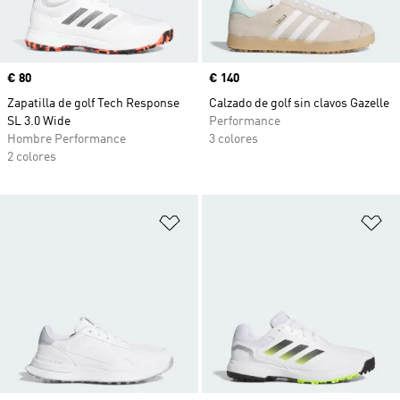
Precio
€ 80
Precio
€ 140
Zapatilla de golf Tech Response
Calzado de golf sin clavos Gazelle
SL 3.0 Wide
Performance
Hombre Performance
3 colores
2 colores
Añadir a la lista de deseos
Añ