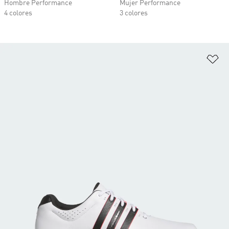
Hombre Performance
Mujer Performance
4 colores
3 colores
Añ