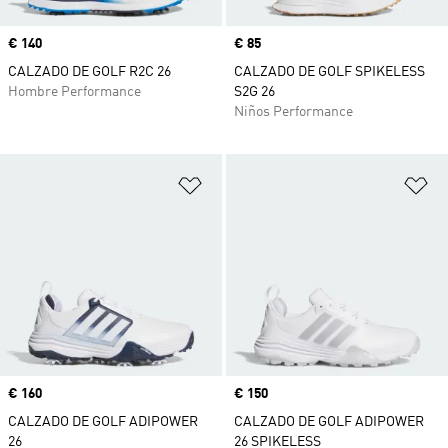
Precio
€ 140
Precio
€ 85
CALZADO DE GOLF R2C 26
CALZADO DE GOLF SPIKELESS
Hombre Performance
S2G 26
Niños Performance
Añadir a la lista de deseos
Añ
Precio
€ 160
Precio
€ 150
CALZADO DE GOLF ADIPOWER
CALZADO DE GOLF ADIPOWER
26
26 SPIKELESS