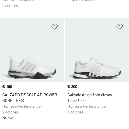
Hombre Performance
Mujer Performance
5 colores
Añadir a la lista de deseos
Añ
Precio
€ 180
Precio
€ 200
CALZADO DE GOLF ADIPOWER
Calzado de golf sin clavos
GORE-TEX®
Tour360 25
Hombre Performance
Hombre Performance
2 colores
4 colores
Nuevo