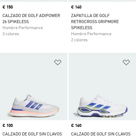
Precio
€ 150
Precio
€ 140
CALZADO DE GOLF ADIPOWER
ZAPATILLA DE GOLF
26 SPIKELESS
RETROCROSS GRIPMORE
Hombre Performance
SPIKELESS
3 colores
Hombre Performance
2 colores
Añadir a la lista de deseos
Añ
Precio
€ 100
Precio
€ 160
CALZADO DE GOLF SIN CLAVOS
CALZADO DE GOLF SIN CLAVOS