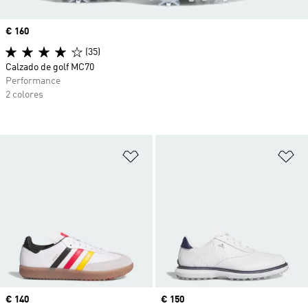
Precio
€ 160
(35)
Calzado de golf MC70
Performance
2 colores
Añadir a la lista de deseos
Añ
Precio
€ 140
Precio
€ 150