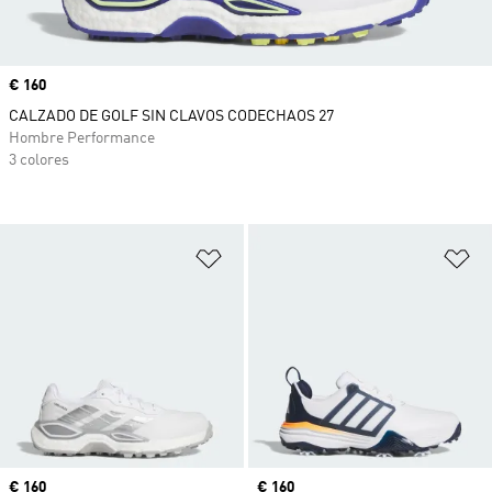
Precio
€ 160
CALZADO DE GOLF SIN CLAVOS CODECHAOS 27
Hombre Performance
3 colores
Añadir a la lista de deseos
Añ
Precio
€ 160
Precio
€ 160