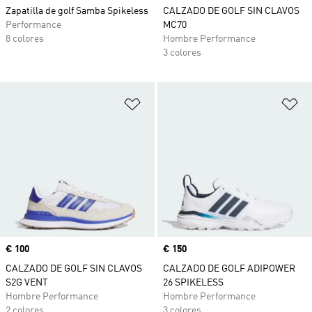
Zapatilla de golf Samba Spikeless
CALZADO DE GOLF SIN CLAVOS
Performance
MC70
8 colores
Hombre Performance
3 colores
Añadir a la lista de deseos
Añ
Precio
€ 100
Precio
€ 150
CALZADO DE GOLF SIN CLAVOS
CALZADO DE GOLF ADIPOWER
S2G VENT
26 SPIKELESS
Hombre Performance
Hombre Performance
2 colores
3 colores