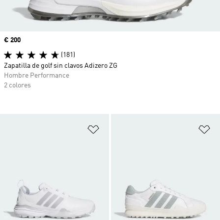
Precio
€ 200
(181)
Zapatilla de golf sin clavos Adizero ZG
Hombre Performance
2 colores
Añadir a la lista de deseos
Añ