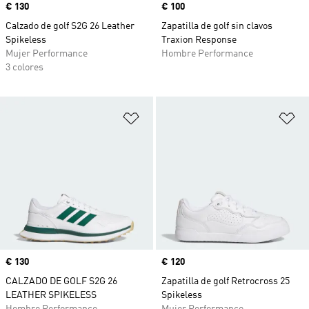
Precio
€ 130
Precio
€ 100
Calzado de golf S2G 26 Leather
Zapatilla de golf sin clavos
Spikeless
Traxion Response
Mujer Performance
Hombre Performance
3 colores
Añadir a la lista de deseos
Añ
Precio
€ 130
Precio
€ 120
CALZADO DE GOLF S2G 26
Zapatilla de golf Retrocross 25
LEATHER SPIKELESS
Spikeless