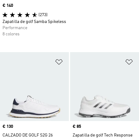
Precio
€ 140
(273)
Zapatilla de golf Samba Spikeless
Performance
8 colores
Añadir a la lista de deseos
Añ
Precio
€ 130
Precio
€ 85
CALZADO DE GOLF S2G 26
Zapatilla de golf Tech Response