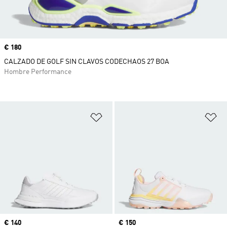
Precio
€ 180
CALZADO DE GOLF SIN CLAVOS CODECHAOS 27 BOA
Hombre Performance
Añadir a la lista de deseos
Añ
Precio
€ 140
Precio
€ 150