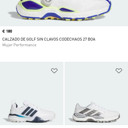
Precio
€ 180
CALZADO DE GOLF SIN CLAVOS CODECHAOS 27 BOA
Mujer Performance
Añadir a la lista de deseos
Añ