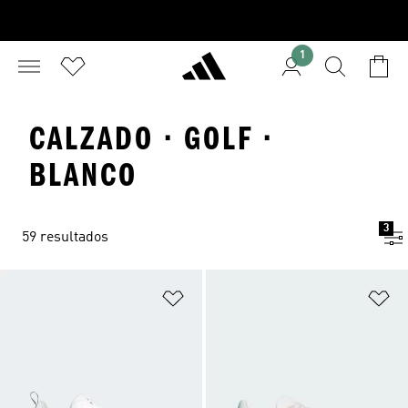
1
CALZADO · GOLF ·
BLANCO
3
59 resultados
Añadir a la lista de deseos
Añ