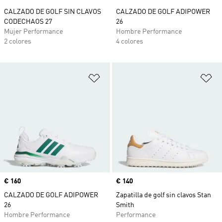
CALZADO DE GOLF SIN CLAVOS
CALZADO DE GOLF ADIPOWER
CODECHAOS 27
26
Mujer Performance
Hombre Performance
2 colores
4 colores
Añadir a la lista de deseos
Añ
Precio
€ 160
Precio
€ 140
CALZADO DE GOLF ADIPOWER
Zapatilla de golf sin clavos Stan
26
Smith
Hombre Performance
Performance