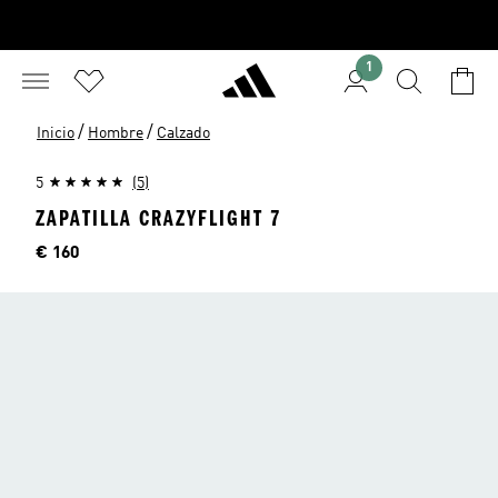
1
/
/
Inicio
Hombre
Calzado
5
(5)
ZAPATILLA CRAZYFLIGHT 7
Precio
€ 160