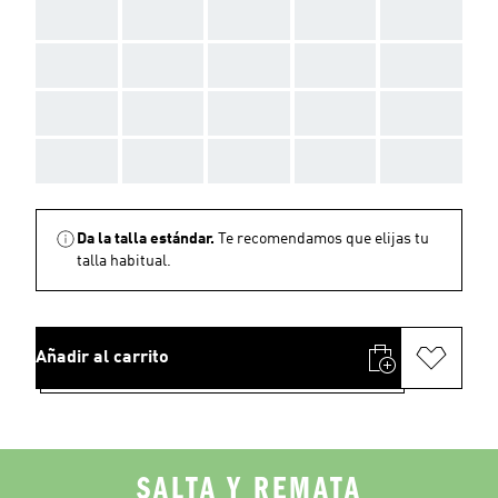
AAA
AAA
AAA
AAA
AAA
AAA
AAA
AAA
AAA
AAA
AAA
AAA
AAA
AAA
AAA
AAA
AAA
AAA
AAA
AAA
Da la talla estándar.
Te recomendamos que elijas tu
talla habitual.
Añadir al carrito
SALTA Y REMATA