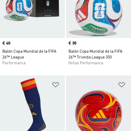
Precio
€ 40
Precio
€ 30
Balón Copa Mundial de la FIFA
Balón Copa Mundial de la FIFA
26™ League
26™ Trionda League 350
Performance
Niños Performance
Añadir a la lista de deseos
Añ