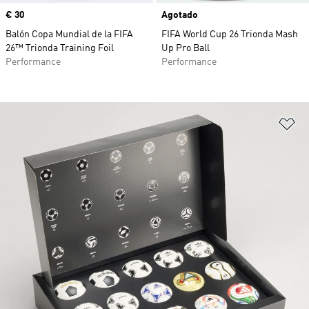
Precio
€ 30
Agotado
Balón Copa Mundial de la FIFA
FIFA World Cup 26 Trionda Mash
26™ Trionda Training Foil
Up Pro Ball
Performance
Performance
Añ