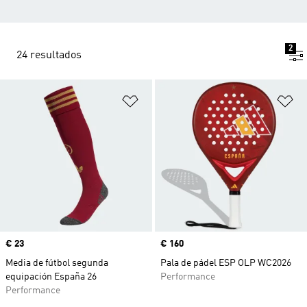
2
24 resultados
Añadir a la lista de deseos
Añ
Precio
€ 23
Precio
€ 160
Media de fútbol segunda
Pala de pádel ESP OLP WC2026
equipación España 26
Performance
Performance