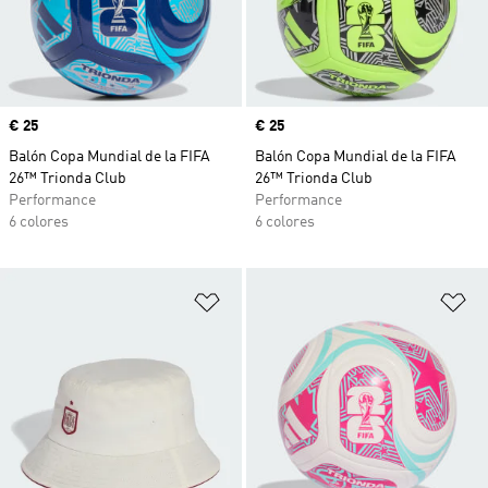
Precio
€ 25
Precio
€ 25
Balón Copa Mundial de la FIFA
Balón Copa Mundial de la FIFA
26™ Trionda Club
26™ Trionda Club
Performance
Performance
6 colores
6 colores
Añadir a la lista de deseos
Añ