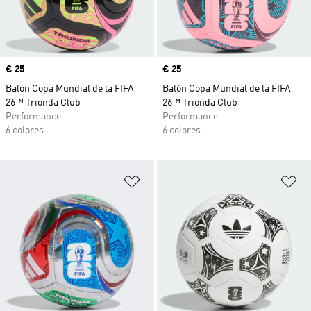
Precio
€ 25
Precio
€ 25
Balón Copa Mundial de la FIFA
Balón Copa Mundial de la FIFA
26™ Trionda Club
26™ Trionda Club
Performance
Performance
6 colores
6 colores
Añadir a la lista de deseos
Añ