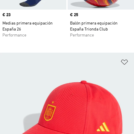
Precio
€ 23
Precio
€ 25
Medias primera equipación
Balón primera equipación
España 26
España Trionda Club
Performance
Performance
Añ