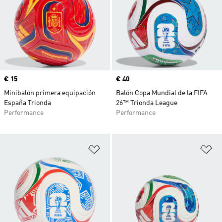
Precio
€ 15
Precio
€ 40
Minibalón primera equipación
Balón Copa Mundial de la FIFA
España Trionda
26™ Trionda League
Performance
Performance
Añadir a la lista de deseos
Añ