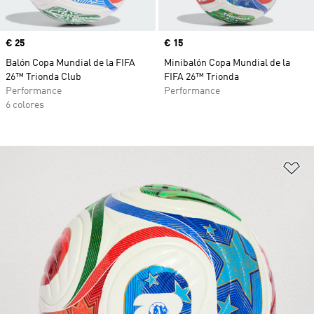
Precio
€ 25
Precio
€ 15
Balón Copa Mundial de la FIFA
Minibalón Copa Mundial de la
26™ Trionda Club
FIFA 26™ Trionda
Performance
Performance
6 colores
Añ