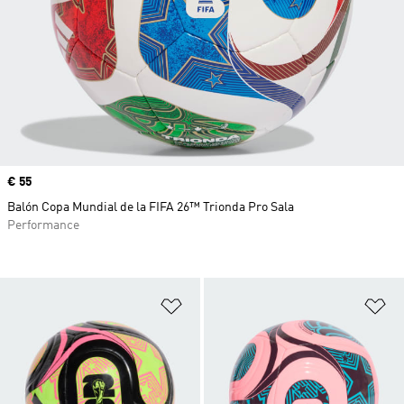
Precio
€ 55
Balón Copa Mundial de la FIFA 26™ Trionda Pro Sala
Performance
Añadir a la lista de deseos
Añ