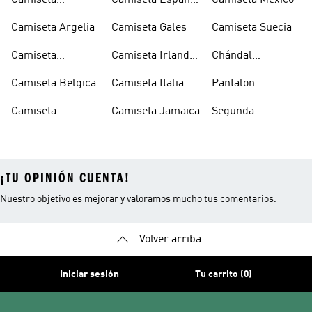
Camiseta
Camiseta España
Camiseta Mexico
Alemania Niño
Niño
Camiseta Argelia
Camiseta Gales
Camiseta Suecia
Camiseta
Camiseta Irlanda
Chándal
Argentina
Del Norte
Selección
Camiseta Belgica
Camiseta Italia
Pantalon
Española
Seleccion
Camiseta
Camiseta Jamaica
Segunda
Española
Colombia
Equipacion
España
¡TU OPINIÓN CUENTA!
Nuestro objetivo es mejorar y valoramos mucho tus comentarios.
Volver arriba
Iniciar sesión
Tu carrito (0)