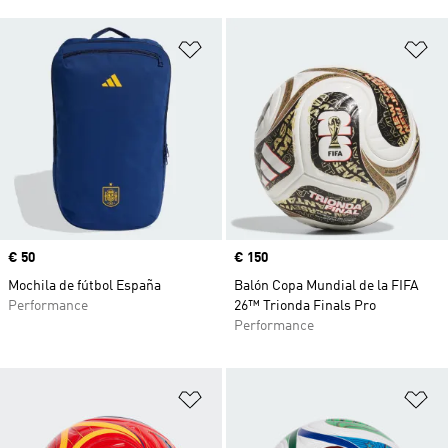
Añadir a la lista de deseos
Añ
Precio
€ 50
Precio
€ 150
Mochila de fútbol España
Balón Copa Mundial de la FIFA
Performance
26™ Trionda Finals Pro
Performance
Añadir a la lista de deseos
Añ