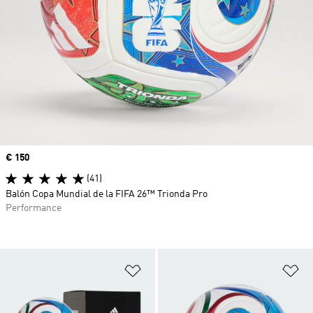
Precio
€ 150
(41)
Balón Copa Mundial de la FIFA 26™ Trionda Pro
Performance
Añadir a la lista de deseos
Añ