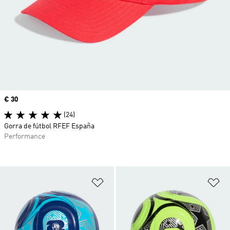
Precio
€ 30
(24)
Gorra de fútbol RFEF España
Performance
Añadir a la lista de deseos
Añ