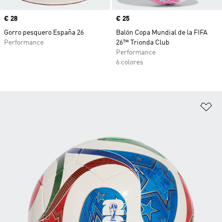
Precio
€ 28
Precio
€ 25
Gorro pesquero España 26
Balón Copa Mundial de la FIFA
Performance
26™ Trionda Club
Performance
6 colores
Añ