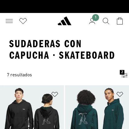
1
SUDADERAS CON
CAPUCHA · SKATEBOARD
2
7 resultados
Añadir a la lista de deseos
Añ