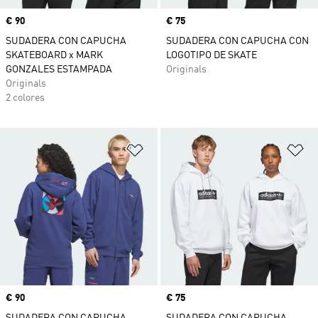
Precio
€ 90
Precio
€ 75
SUDADERA CON CAPUCHA
SUDADERA CON CAPUCHA CON
SKATEBOARD x MARK
LOGOTIPO DE SKATE
GONZALES ESTAMPADA
Originals
Originals
2 colores
Añadir a la lista de deseos
Añ
Precio
€ 90
Precio
€ 75