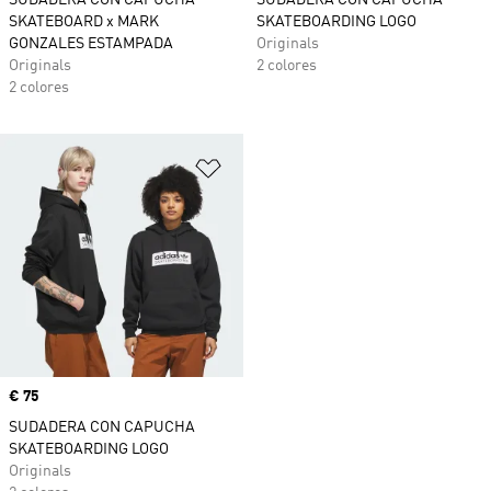
SUDADERA CON CAPUCHA
SUDADERA CON CAPUCHA
SKATEBOARD x MARK
SKATEBOARDING LOGO
GONZALES ESTAMPADA
Originals
Originals
2 colores
2 colores
Añadir a la lista de deseos
Precio
€ 75
SUDADERA CON CAPUCHA
SKATEBOARDING LOGO
Originals