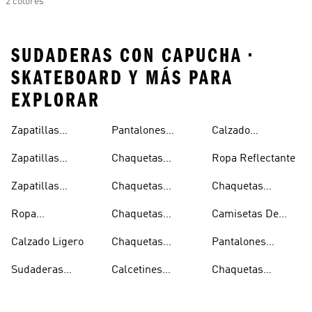
2 colores
SUDADERAS CON CAPUCHA •
SKATEBOARD Y MÁS PARA
EXPLORAR
Zapatillas
Pantalones
Calzado
Capucha
Transpirables
Deportivos
Reflectante
Zapatillas
Chaquetas
Ropa Reflectante
Mujer
Ligeros
Transpirables
Ligeras
Zapatillas
Chaquetas
Chaquetas
Hombre
Transpirables
Plegables
Aislantes
Ropa
Chaquetas
Camisetas De
Niños
Impermeable
Impermeables
Secado Rápido
Calzado Ligero
Chaquetas
Pantalones
Hombre
Impermeables
Elásticos
Sudaderas
Calcetines
Chaquetas
Mujer
Ligeras Con
Transpirables
Impermeables