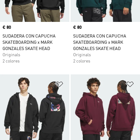
Precio
€ 80
Precio
€ 80
SUDADERA CON CAPUCHA
SUDADERA CON CAPUCHA
SKATEBOARDING x MARK
SKATEBOARDING x MARK
GONZALES SKATE HEAD
GONZALES SKATE HEAD
Originals
Originals
2 colores
2 colores
Añadir a la lista de deseos
Añ