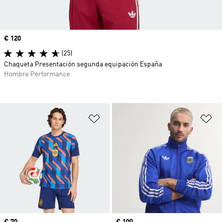
Precio
€ 120
(25)
Chaqueta Presentación segunda equipación España
Hombre Performance
Añadir a la lista de deseos
Añ