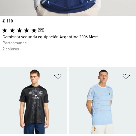
Precio
€ 110
(55)
Camiseta segunda equipación Argentina 2006 Messi
Performance
2 colores
Añadir a la lista de deseos
Añ