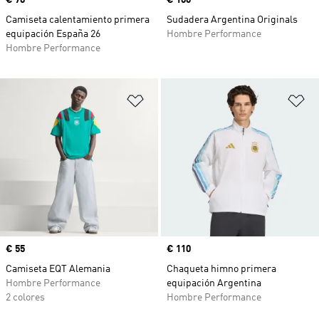
Precio
€ 70
Precio
€ 100
Camiseta calentamiento primera
Sudadera Argentina Originals
equipación España 26
Hombre Performance
Hombre Performance
Añadir a la lista de deseos
Añ
Precio
€ 55
Precio
€ 110
Camiseta EQT Alemania
Chaqueta himno primera
Hombre Performance
equipación Argentina
2 colores
Hombre Performance