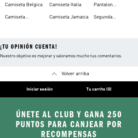
Argentina
Del Norte
Selección
Camiseta Belgica
Camiseta Italia
Pantalon
Española
Seleccion
Camiseta
Camiseta Jamaica
Segunda
Española
Colombia
Equipacion
España
¡TU OPINIÓN CUENTA!
Nuestro objetivo es mejorar y valoramos mucho tus comentarios.
Volver arriba
Iniciar sesión
Tu carrito (0)
ÚNETE AL CLUB Y GANA 250
PUNTOS PARA CANJEAR POR
RECOMPENSAS