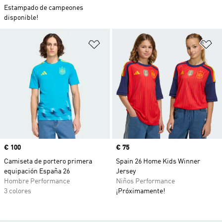
Estampado de campeones
disponible!
Añadir a la lista de deseos
Añ
Precio
€ 100
Precio
€ 75
Camiseta de portero primera
Spain 26 Home Kids Winner
equipación España 26
Jersey
Hombre Performance
Niños Performance
3 colores
¡Próximamente!