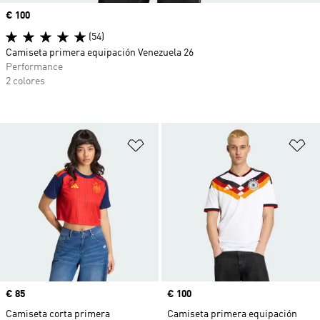
Precio
€ 100
(54)
Camiseta primera equipación Venezuela 26
Performance
2 colores
Añadir a la lista de deseos
Añ
Precio
€ 85
Precio
€ 100
Camiseta corta primera
Camiseta primera equipación