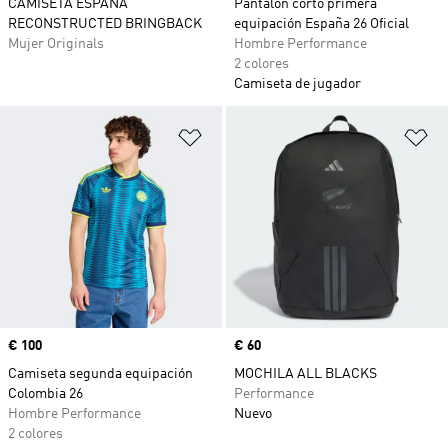
CAMISETA ESPAÑA
Pantalón corto primera
RECONSTRUCTED BRINGBACK
equipación España 26 Oficial
Mujer Originals
Hombre Performance
2 colores
Camiseta de jugador
Añadir a la lista de deseos
Añ
Precio
€ 100
Precio
€ 60
Camiseta segunda equipación
MOCHILA ALL BLACKS
Colombia 26
Performance
Hombre Performance
Nuevo
2 colores