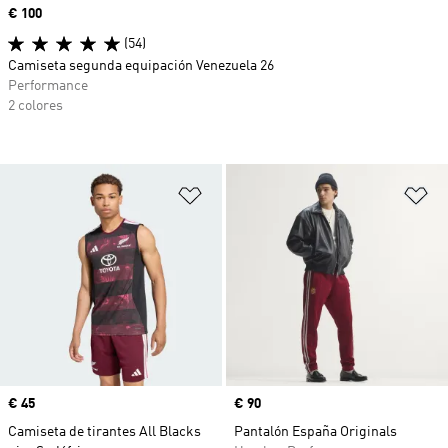
Precio
€ 100
(54)
Camiseta segunda equipación Venezuela 26
Performance
2 colores
Añadir a la lista de deseos
Añ
Precio
€ 45
Precio
€ 90
Camiseta de tirantes All Blacks
Pantalón España Originals