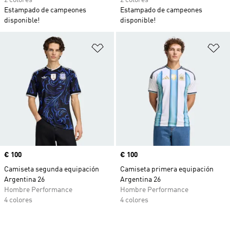
2 colores
2 colores
Estampado de campeones
Estampado de campeones
disponible!
disponible!
Añadir a la lista de deseos
Añ
Precio
€ 100
Precio
€ 100
Camiseta segunda equipación
Camiseta primera equipación
Argentina 26
Argentina 26
Hombre Performance
Hombre Performance
4 colores
4 colores