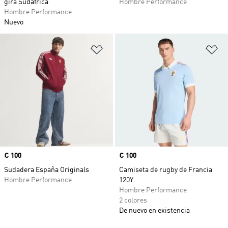
gira Sudáfrica
Hombre Performance
Hombre Performance
Nuevo
Añadir a la lista de deseos
Añ
Precio
€ 100
Precio
€ 100
Sudadera España Originals
Camiseta de rugby de Francia
Hombre Performance
120Y
Hombre Performance
2 colores
De nuevo en existencia