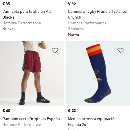
Precio
€ 50
Precio
€ 45
Camiseta para la afición All
Camiseta rugby Francia 120 años
Blacks
Crunch
Hombre Performance
Hombre Performance
Nuevo
2 colores
Nuevo
Añadir a la lista de deseos
Añ
Precio
€ 60
Precio
€ 23
Pantalón corto Originals España
Medias primera equipación
Hombre Performance
España 26