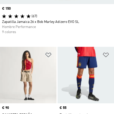
Precio
€ 150
(67)
Zapatilla Jamaica 26 x Bob Marley Adizero EVO SL
Hombre Performance
9 colores
Añadir a la lista de deseos
Añ
Precio
€ 90
Precio
€ 55