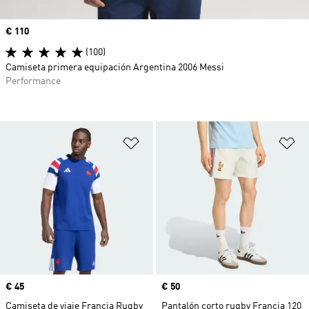
Precio
€ 110
(100)
Camiseta primera equipación Argentina 2006 Messi
Performance
Añadir a la lista de deseos
Añ
Precio
€ 45
Precio
€ 50
Camiseta de viaje Francia Rugby
Pantalón corto rugby Francia 120