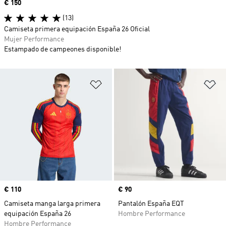
Precio
€ 150
(13)
Camiseta primera equipación España 26 Oficial
Mujer Performance
Estampado de campeones disponible!
Añadir a la lista de deseos
Añ
Precio
€ 110
Precio
€ 90
Camiseta manga larga primera
Pantalón España EQT
equipación España 26
Hombre Performance
Hombre Performance