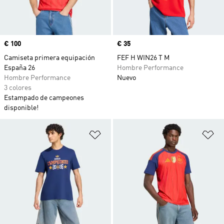
Precio
€ 100
Precio
€ 35
Camiseta primera equipación
FEF H WIN26 T M
España 26
Hombre Performance
Hombre Performance
Nuevo
3 colores
Estampado de campeones
disponible!
Añadir a la lista de deseos
Añ