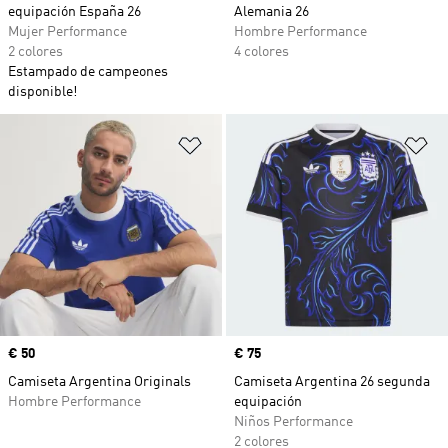
equipación España 26
Alemania 26
Mujer Performance
Hombre Performance
2 colores
4 colores
Estampado de campeones
disponible!
Añadir a la lista de deseos
Añ
Precio
€ 50
Precio
€ 75
Camiseta Argentina Originals
Camiseta Argentina 26 segunda
Hombre Performance
equipación
Niños Performance
2 colores