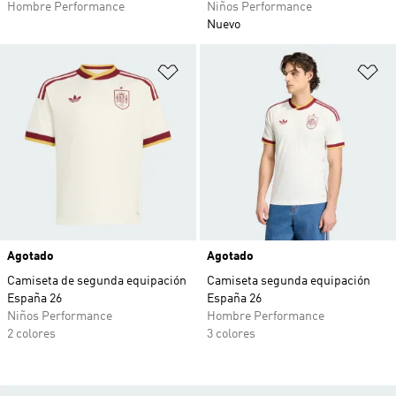
Hombre Performance
Niños Performance
Nuevo
Añadir a la lista de deseos
Añ
Agotado
Agotado
Camiseta de segunda equipación
Camiseta segunda equipación
España 26
España 26
Niños Performance
Hombre Performance
2 colores
3 colores