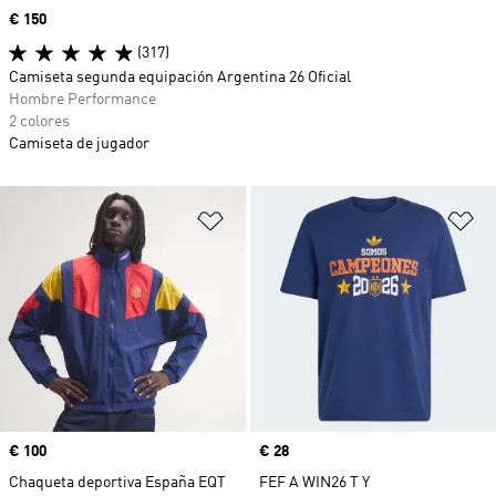
Precio
€ 150
(317)
Camiseta segunda equipación Argentina 26 Oficial
Hombre Performance
2 colores
Camiseta de jugador
Añadir a la lista de deseos
Añ
Precio
€ 100
Precio
€ 28
Chaqueta deportiva España EQT
FEF A WIN26 T Y