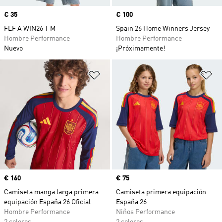
Precio
€ 35
Precio
€ 100
FEF A WIN26 T M
Spain 26 Home Winners Jersey
Hombre Performance
Hombre Performance
Nuevo
¡Próximamente!
Añadir a la lista de deseos
Añ
Precio
€ 160
Precio
€ 75
Camiseta manga larga primera
Camiseta primera equipación
equipación España 26 Oficial
España 26
Hombre Performance
Niños Performance