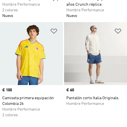
Hombre Performance
años Crunch réplica
2 colores
Hombre Performance
Nuevo
Nuevo
Añadir a la lista de deseos
Añ
Precio
€ 100
Precio
€ 60
Camiseta primera equipación
Pantalón corto Italia Originals
Colombia 26
Hombre Performance
Hombre Performance
2 colores