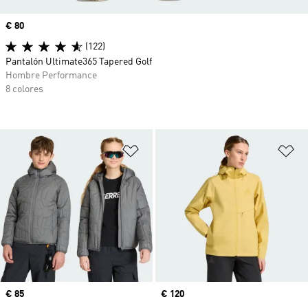
Precio
€ 80
(122)
Pantalón Ultimate365 Tapered Golf
Hombre Performance
8 colores
Añadir a la lista de deseos
Añ
Precio
€ 85
Precio
€ 120