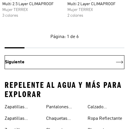
Multi 2.5 Layer CLIMAPROOF
Multi 2 Layer CLIMAPROOF
Mujer TERREX
Mujer TERREX
3 colores
2 colores
Página: 1 de 6
Siguiente
REPELENTE AL AGUA Y MÁS PARA
EXPLORAR
Zapatillas
Pantalones
Calzado
Capucha
Transpirables
Deportivos
Reflectante
Zapatillas
Chaquetas
Ropa Reflectante
Mujer
Ligeros
Transpirables
Ligeras