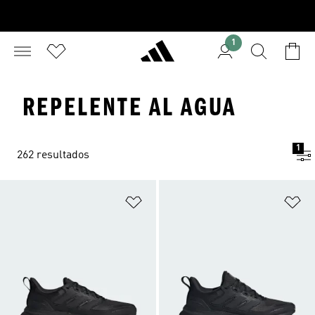
1
REPELENTE AL AGUA
1
262 resultados
Añadir a la lista de deseos
Añ