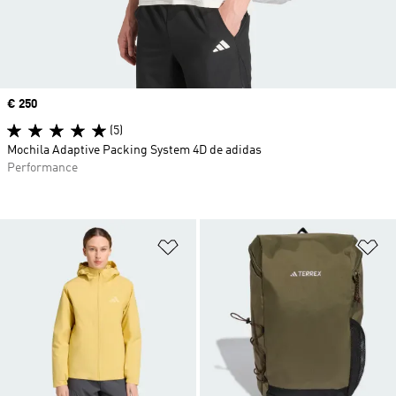
Precio
€ 250
(5)
Mochila Adaptive Packing System 4D de adidas
Performance
Añadir a la lista de deseos
Añ