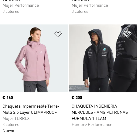
Mujer Performance
Mujer Performance
3 colores
3 colores
Añadir a la lista de deseos
Añ
Precio
€ 160
Precio
€ 200
Chaqueta impermeable Terrex
CHAQUETA INGENIERÍA
Multi 2.5 Layer CLIMAPROOF
MERCEDES - AMG PETRONAS
Mujer TERREX
FORMULA 1 TEAM
3 colores
Hombre Performance
Nuevo