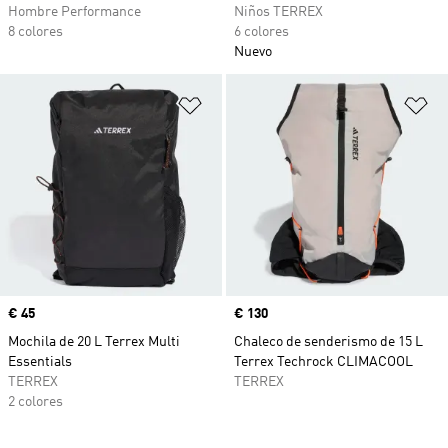
Hombre Performance
Niños TERREX
8 colores
6 colores
Nuevo
Añadir a la lista de deseos
Añ
Precio
€ 45
Precio
€ 130
Mochila de 20 L Terrex Multi
Chaleco de senderismo de 15 L
Essentials
Terrex Techrock CLIMACOOL
TERREX
TERREX
2 colores