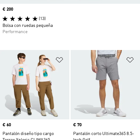
Precio
€ 200
(13)
Bolsa con ruedas pequeña
Performance
Añadir a la lista de deseos
Añ
Precio
€ 60
Precio
€ 70
Pantalón diseño tipo cargo
Pantalón corto Ultimate365 8.5-