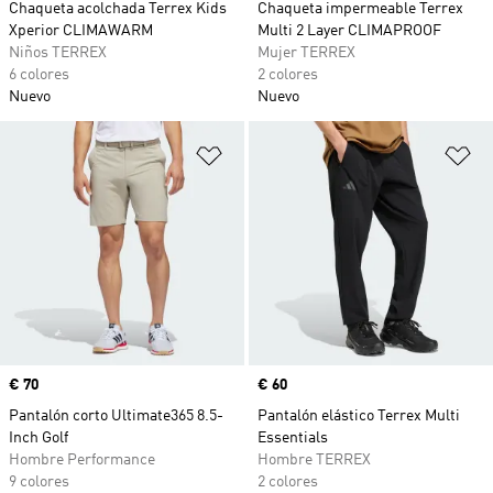
Chaqueta acolchada Terrex Kids
Chaqueta impermeable Terrex
Xperior CLIMAWARM
Multi 2 Layer CLIMAPROOF
Niños TERREX
Mujer TERREX
6 colores
2 colores
Nuevo
Nuevo
Añadir a la lista de deseos
Añ
Precio
€ 70
Precio
€ 60
Pantalón corto Ultimate365 8.5-
Pantalón elástico Terrex Multi
Inch Golf
Essentials
Hombre Performance
Hombre TERREX
9 colores
2 colores