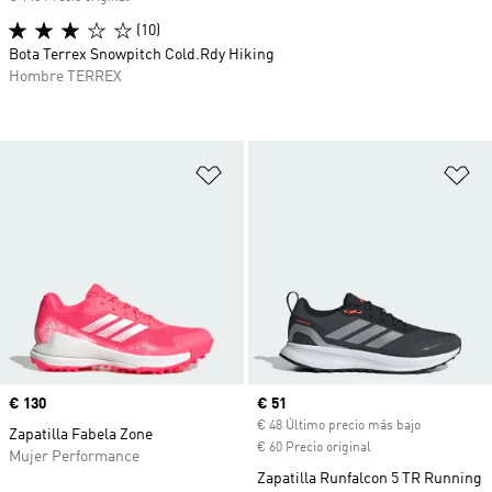
(10)
Bota Terrex Snowpitch Cold.Rdy Hiking
Hombre TERREX
Añadir a la lista de deseos
Añ
Precio
€ 130
Precio actual
€ 51
€ 48 Último precio más bajo
Zapatilla Fabela Zone
€ 60 Precio original
Mujer Performance
Zapatilla Runfalcon 5 TR Running