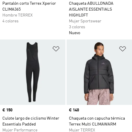
Pantalón corto Terrex Xperior
Chaqueta ABULLONADA
CLIMA365
AISLANTE ESSENTIALS
Hombre TERREX
HIGHLOFT
4 colores
Mujer Sportswear
3 colores
Nuevo
Añadir a la lista de deseos
Añ
Precio
€ 150
Precio
€ 140
Culote largo de ciclismo Winter
Chaqueta con capucha térmica
Essentials Padded
Terrex Multi CLIMAWARM
Mujer Performance
Mujer TERREX