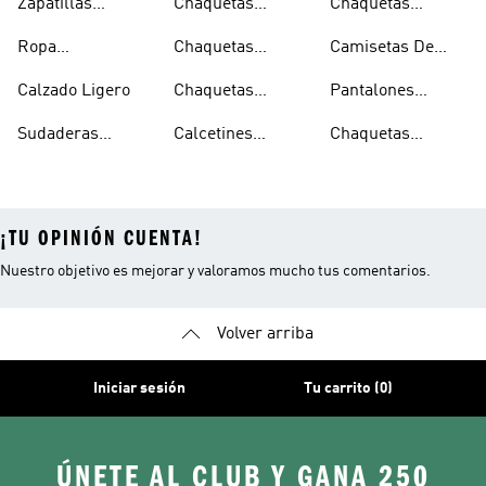
Zapatillas
Chaquetas
Chaquetas
Hombre
Transpirables
Plegables
Aislantes
Ropa
Chaquetas
Camisetas De
Niños
Impermeable
Impermeables
Secado Rápido
Calzado Ligero
Chaquetas
Pantalones
Hombre
Impermeables
Elásticos
Sudaderas
Calcetines
Chaquetas
Mujer
Ligeras Con
Transpirables
Impermeables
¡TU OPINIÓN CUENTA!
Nuestro objetivo es mejorar y valoramos mucho tus comentarios.
Volver arriba
Iniciar sesión
Tu carrito (0)
ÚNETE AL CLUB Y GANA 250