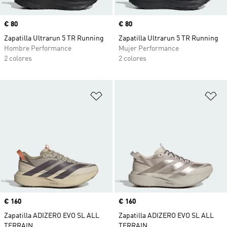
Precio
€ 80
Precio
€ 80
Zapatilla Ultrarun 5 TR Running
Zapatilla Ultrarun 5 TR Running
Hombre Performance
Mujer Performance
2 colores
2 colores
Añadir a la lista de deseos
Añ
Precio
€ 160
Precio
€ 160
Zapatilla ADIZERO EVO SL ALL
Zapatilla ADIZERO EVO SL ALL
TERRAIN
TERRAIN