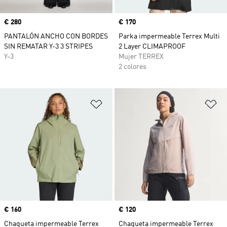
Precio
€ 280
Precio
€ 170
PANTALÓN ANCHO CON BORDES
Parka impermeable Terrex Multi
SIN REMATAR Y-3 3 STRIPES
2 Layer CLIMAPROOF
Y-3
Mujer TERREX
2 colores
Añadir a la lista de deseos
Añ
Precio
€ 160
Precio
€ 120
Chaqueta impermeable Terrex
Chaqueta impermeable Terrex