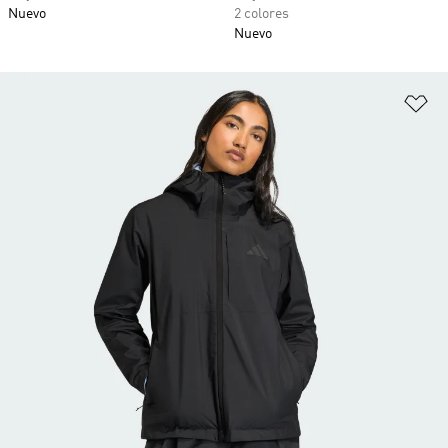
Nuevo
2 colores
Nuevo
Añ