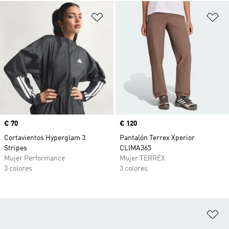
Añadir a la lista de deseos
Añ
Precio
€ 70
Precio
€ 120
Cortavientos Hyperglam 3
Pantalón Terrex Xperior
Stripes
CLIMA365
Mujer Performance
Mujer TERREX
3 colores
3 colores
Añ