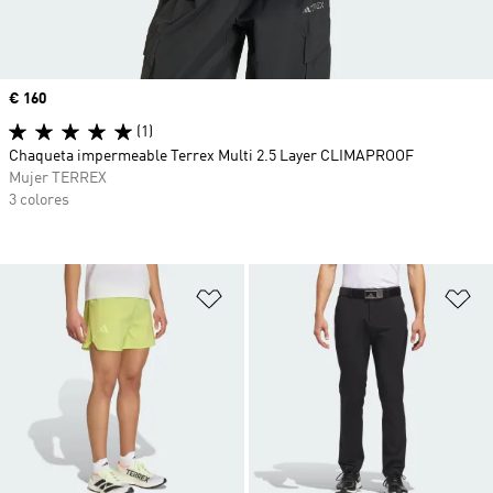
Precio
€ 160
(1)
Chaqueta impermeable Terrex Multi 2.5 Layer CLIMAPROOF
Mujer TERREX
3 colores
Añadir a la lista de deseos
Añ