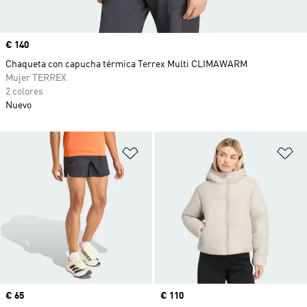
Precio
€ 140
Chaqueta con capucha térmica Terrex Multi CLIMAWARM
Mujer TERREX
2 colores
Nuevo
Añadir a la lista de deseos
Añ
Precio
€ 65
Precio
€ 110