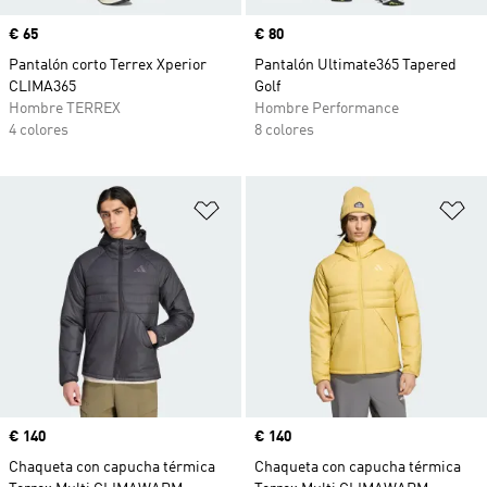
Precio
€ 65
Precio
€ 80
Pantalón corto Terrex Xperior
Pantalón Ultimate365 Tapered
CLIMA365
Golf
Hombre TERREX
Hombre Performance
4 colores
8 colores
Añadir a la lista de deseos
Añ
Precio
€ 140
Precio
€ 140
Chaqueta con capucha térmica
Chaqueta con capucha térmica