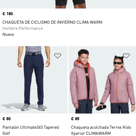
Precio
€ 180
CHAQUETA DE CICLISMO DE INVIERNO CLIMA WARM
Hombre Performance
Nuevo
Añadir a la lista de deseos
Añ
Precio
€ 80
Precio
€ 85
Pantalón Ultimate365 Tapered
Chaqueta acolchada Terrex Kids
Golf
Xperior CLIMAWARM