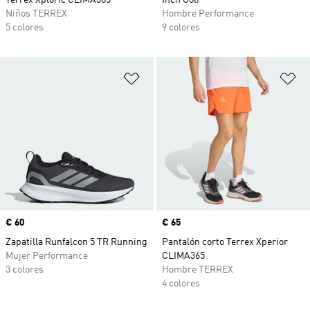
Terrex Xploric CLIMA365
Inch Golf
Niños TERREX
Hombre Performance
5 colores
9 colores
Añadir a la lista de deseos
Añ
Precio
€ 60
Precio
€ 65
Zapatilla Runfalcon 5 TR Running
Pantalón corto Terrex Xperior
Mujer Performance
CLIMA365
3 colores
Hombre TERREX
4 colores