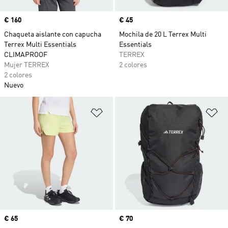
Precio
€ 160
Precio
€ 45
Chaqueta aislante con capucha
Mochila de 20 L Terrex Multi
Terrex Multi Essentials
Essentials
CLIMAPROOF
TERREX
Mujer TERREX
2 colores
2 colores
Nuevo
Añadir a la lista de deseos
Añ
Precio
€ 65
Precio
€ 70