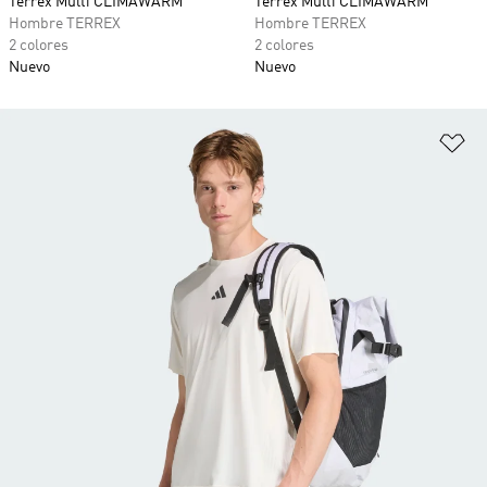
Terrex Multi CLIMAWARM
Terrex Multi CLIMAWARM
Hombre TERREX
Hombre TERREX
2 colores
2 colores
Nuevo
Nuevo
Añ