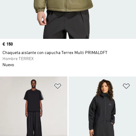
Precio
€ 150
Chaqueta aislante con capucha Terrex Multi PRIMALOFT
Hombre TERREX
Nuevo
Añadir a la lista de deseos
Añ