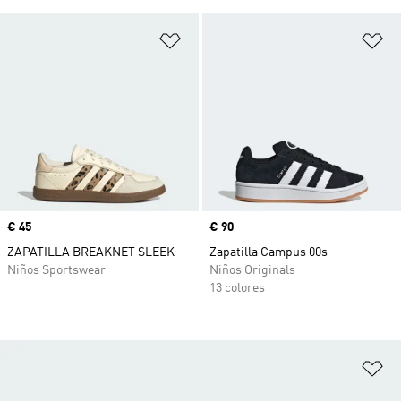
Añadir a la lista de deseos
Añ
Precio
€ 45
Precio
€ 90
ZAPATILLA BREAKNET SLEEK
Zapatilla Campus 00s
Niños Sportswear
Niños Originals
13 colores
Añ