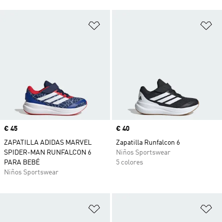
Añadir a la lista de deseos
Añ
Precio
€ 45
Precio
€ 40
ZAPATILLA ADIDAS MARVEL
Zapatilla Runfalcon 6
SPIDER-MAN RUNFALCON 6
Niños Sportswear
PARA BEBÉ
5 colores
Niños Sportswear
Añadir a la lista de deseos
Añ