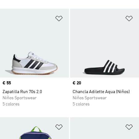
Añadir a la lista de deseos
Añ
Precio
€ 55
Precio
€ 20
Zapatilla Run 70s 2.0
Chancla Adilette Aqua (Niños)
Niños Sportswear
Niños Sportswear
5 colores
5 colores
Añadir a la lista de deseos
Añ