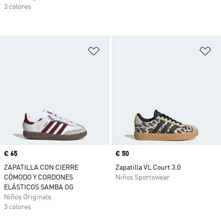
3 colores
Añadir a la lista de deseos
Añ
Precio
€ 65
Precio
€ 50
ZAPATILLA CON CIERRE
Zapatilla VL Court 3.0
CÓMODO Y CORDONES
Niños Sportswear
ELÁSTICOS SAMBA OG
Niños Originals
3 colores