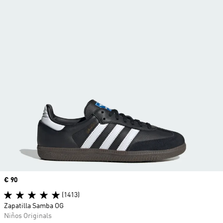
Precio
€ 90
(1413)
Zapatilla Samba OG
Niños Originals