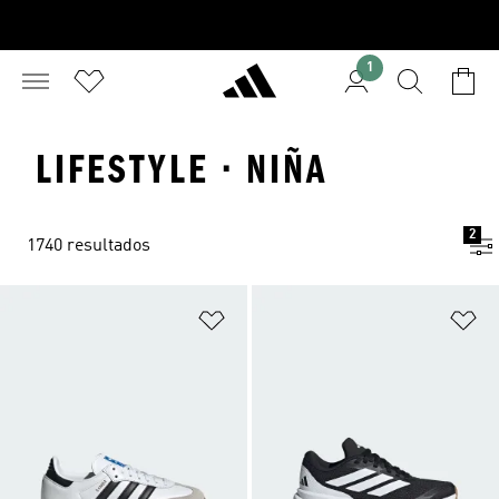
1
LIFESTYLE · NIÑA
2
1740 resultados
Añadir a la lista de deseos
Añ