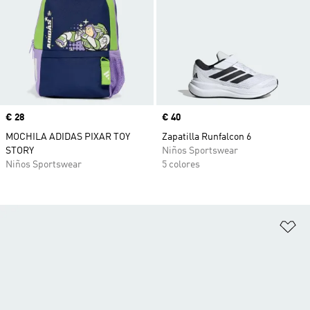
Precio
€ 28
Precio
€ 40
MOCHILA ADIDAS PIXAR TOY
Zapatilla Runfalcon 6
STORY
Niños Sportswear
Niños Sportswear
5 colores
Añ