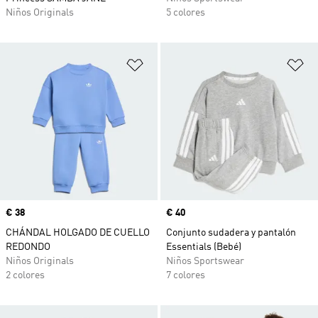
Niños Originals
5 colores
Añadir a la lista de deseos
Añ
Precio
€ 38
Precio
€ 40
CHÁNDAL HOLGADO DE CUELLO
Conjunto sudadera y pantalón
REDONDO
Essentials (Bebé)
Niños Originals
Niños Sportswear
2 colores
7 colores