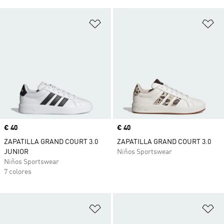
Añadir a la lista de deseos
Añ
Precio
€ 40
Precio
€ 40
ZAPATILLA GRAND COURT 3.0
ZAPATILLA GRAND COURT 3.0
JUNIOR
Niños Sportswear
Niños Sportswear
7 colores
Añadir a la lista de deseos
Añ