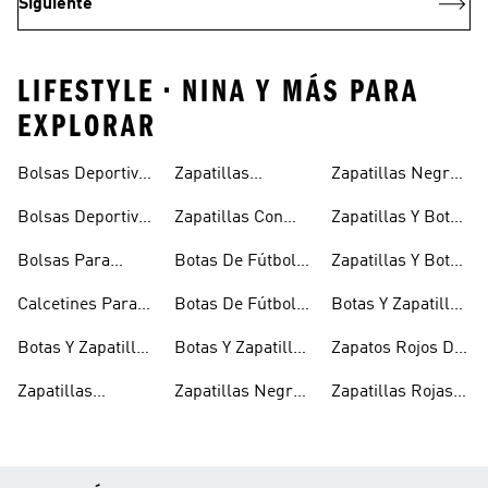
Siguiente
LIFESTYLE • NINA Y MÁS PARA
EXPLORAR
Bolsas Deportivas
Zapatillas
Zapatillas Negras
Niñas
Para Niñas
Blancas Para
Para Niños
Bolsas Deportivas
Zapatillas Con
Zapatillas Y Botas
Niños
Para Niños
Cierre Adherente
Para Niñas Bebés
Bolsas Para
Botas De Fútbol
Zapatillas Y Botas
Niños
Niños
Para Niñas
De Bebé Y Niño
Calcetines Para
Botas De Fútbol
Botas Y Zapatillas
Niños
Para Niños
Para Niños
Botas Y Zapatillas
Botas Y Zapatillas
Zapatos Rojos De
Para Bebés
De Fútbol Para
Niña
Zapatillas
Zapatillas Negras
Zapatillas Rojas
Niños
Blancas Para
Para Niñas
Para Niños