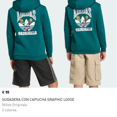
Precio
€ 55
SUDADERA CON CAPUCHA GRAPHIC LOOSE
Niños Originals
2 colores