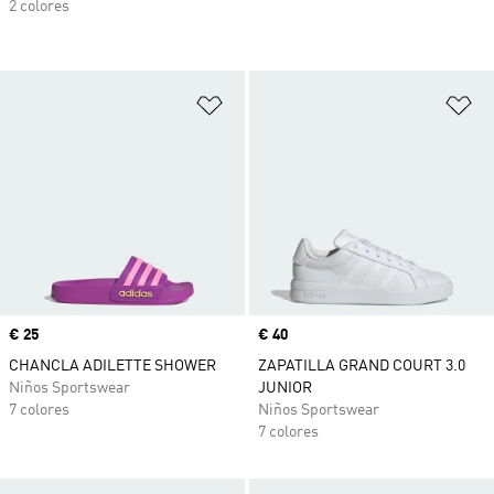
2 colores
Añadir a la lista de deseos
Añ
Precio
€ 25
Precio
€ 40
CHANCLA ADILETTE SHOWER
ZAPATILLA GRAND COURT 3.0
Niños Sportswear
JUNIOR
7 colores
Niños Sportswear
7 colores