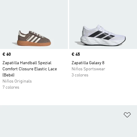
Precio
€ 60
Precio
€ 45
Zapatilla Handball Spezial
Zapatilla Galaxy 8
Comfort Closure Elastic Lace
Niños Sportswear
(Bebé)
3 colores
Niños Originals
7 colores
Añ