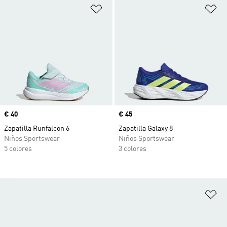
Añadir a la lista de deseos
Añ
Precio
€ 40
Precio
€ 45
Zapatilla Runfalcon 6
Zapatilla Galaxy 8
Niños Sportswear
Niños Sportswear
5 colores
3 colores
Añ