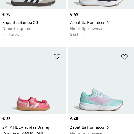
Precio
€ 90
Precio
€ 45
Zapatilla Samba OG
Zapatilla Runfalcon 6
Niños Originals
Niños Sportswear
2 colores
5 colores
Añadir a la lista de deseos
Añ
Precio
€ 55
Precio
€ 45
ZAPATILLA adidas Disney
Zapatilla Runfalcon 6
Princess SAMBA JANE
Niños Sportswear