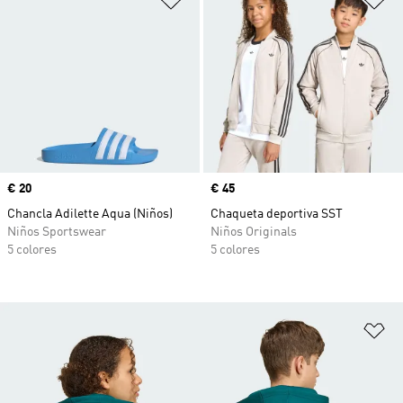
Precio
€ 20
Precio
€ 45
Chancla Adilette Aqua (Niños)
Chaqueta deportiva SST
Niños Sportswear
Niños Originals
5 colores
5 colores
Añ