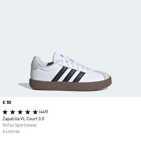
Precio
€ 50
(449)
Zapatilla VL Court 3.0
Niños Sportswear
4 colores