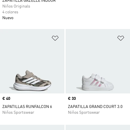
ZAPATILLA GAZELLE INDOOR
Niños Originals
4 colores
Nuevo
Añadir a la lista de deseos
Añ
Precio
€ 40
Precio
€ 33
ZAPATILLAS RUNFALCON 6
ZAPATILLA GRAND COURT 3.0
Niños Sportswear
Niños Sportswear