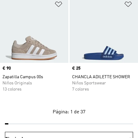
Añadir a la lista de deseos
Añ
Precio
€ 90
Precio
€ 25
Zapatilla Campus 00s
CHANCLA ADILETTE SHOWER
Niños Originals
Niños Sportswear
13 colores
7 colores
Página: 1 de 37