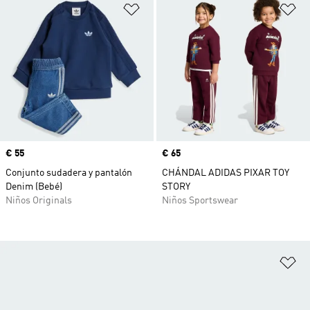
Añadir a la lista de deseos
Añ
Precio
€ 55
Precio
€ 65
Conjunto sudadera y pantalón
CHÁNDAL ADIDAS PIXAR TOY
Denim (Bebé)
STORY
Niños Originals
Niños Sportswear
Añ