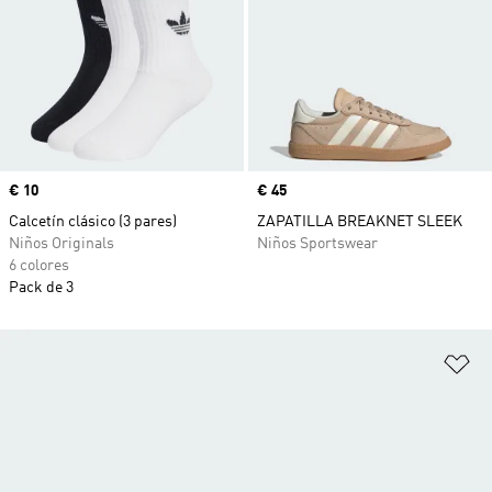
Precio
€ 10
Precio
€ 45
Calcetín clásico (3 pares)
ZAPATILLA BREAKNET SLEEK
Niños Originals
Niños Sportswear
6 colores
Pack de 3
Añ