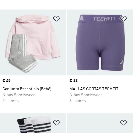
Añadir a la lista de deseos
Añ
Precio
€ 45
Precio
€ 23
Conjunto Essentials (Bebé)
MALLAS CORTAS TECHFIT
Niños Sportswear
Niños Sportswear
2 colores
3 colores
Añadir a la lista de deseos
Añ