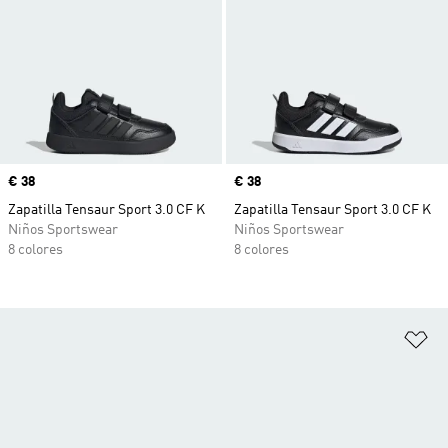
Precio
€ 38
Precio
€ 38
Zapatilla Tensaur Sport 3.0 CF K
Zapatilla Tensaur Sport 3.0 CF K
Niños Sportswear
Niños Sportswear
8 colores
8 colores
Añ