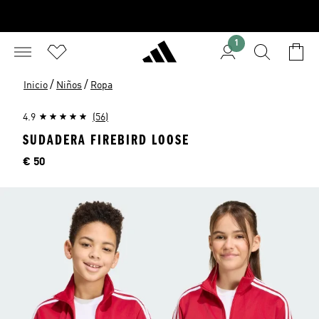
1
/
/
Inicio
Niños
Ropa
4.9
(56)
SUDADERA FIREBIRD LOOSE
Precio
€ 50