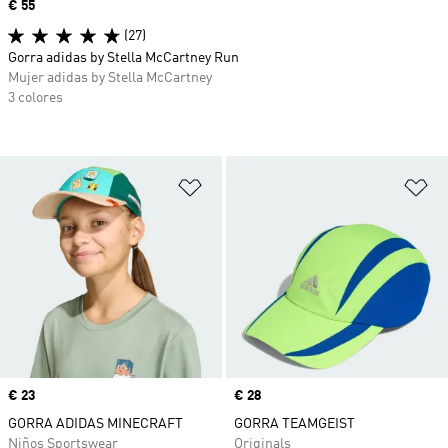
Precio
€ 55
(27)
Gorra adidas by Stella McCartney Run
Mujer adidas by Stella McCartney
3 colores
Añadir a la lista de deseos
Añ
Precio
€ 23
Precio
€ 28
GORRA ADIDAS MINECRAFT
GORRA TEAMGEIST
Niños Sportswear
Originals