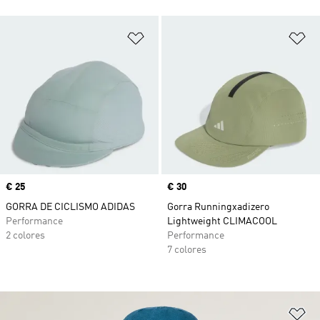
Añadir a la lista de deseos
Añ
Precio
€ 25
Precio
€ 30
GORRA DE CICLISMO ADIDAS
Gorra Runningxadizero
Performance
Lightweight CLIMACOOL
2 colores
Performance
7 colores
Añ