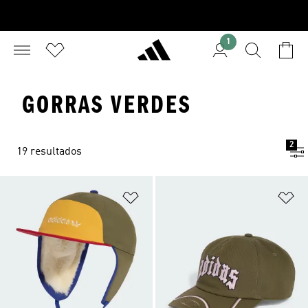
1
GORRAS VERDES
2
19 resultados
Añadir a la lista de deseos
Añ