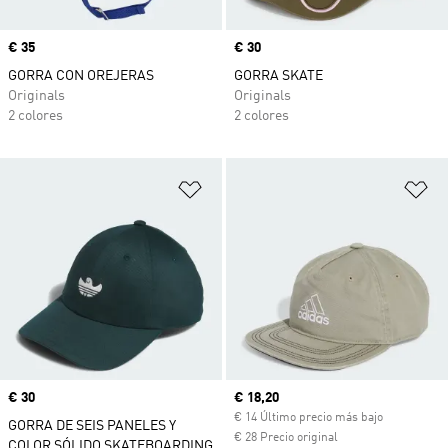
Precio
€ 35
Precio
€ 30
GORRA CON OREJERAS
GORRA SKATE
Originals
Originals
2 colores
2 colores
Añadir a la lista de deseos
Añ
Precio
€ 30
Precio actual
€ 18,20
€ 14 Último precio más bajo
GORRA DE SEIS PANELES Y
€ 28 Precio original
COLOR SÓLIDO SKATEBOARDING