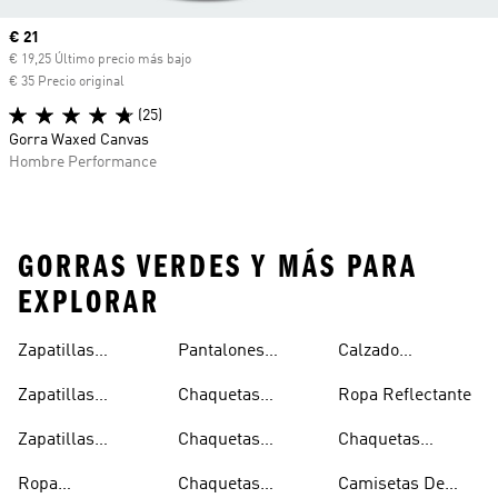
Precio actual
€ 21
€ 19,25 Último precio más bajo
€ 35 Precio original
(25)
Gorra Waxed Canvas
Hombre Performance
GORRAS VERDES Y MÁS PARA
EXPLORAR
Zapatillas
Pantalones
Calzado
Capucha
Transpirables
Deportivos
Reflectante
Zapatillas
Chaquetas
Ropa Reflectante
Mujer
Ligeros
Transpirables
Ligeras
Zapatillas
Chaquetas
Chaquetas
Hombre
Transpirables
Plegables
Aislantes
Ropa
Chaquetas
Camisetas De
Niños