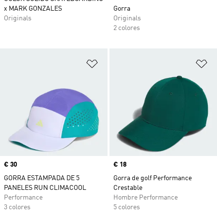
x MARK GONZALES
Gorra
Originals
Originals
2 colores
Añadir a la lista de deseos
Añ
Precio
€ 30
Precio
€ 18
GORRA ESTAMPADA DE 5
Gorra de golf Performance
PANELES RUN CLIMACOOL
Crestable
Performance
Hombre Performance
3 colores
5 colores