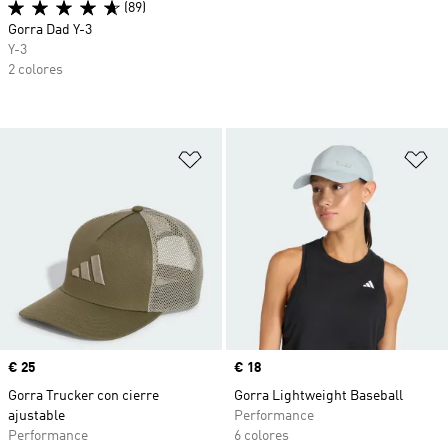
(89)
Gorra Dad Y-3
Y-3
2 colores
Añadir a la lista de deseos
Añ
Precio
€ 25
Precio
€ 18
Gorra Trucker con cierre
Gorra Lightweight Baseball
ajustable
Performance
Performance
6 colores