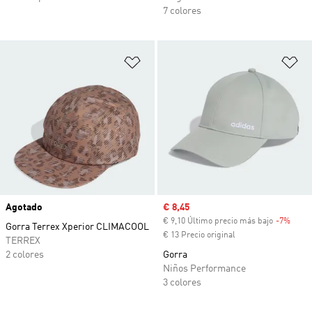
7 colores
Añadir a la lista de deseos
Añ
Agotado
Precio de venta
€ 8,45
€ 9,10 Último precio más bajo
-7%
Desc
Gorra Terrex Xperior CLIMACOOL
€ 13 Precio original
TERREX
2 colores
Gorra
Niños Performance
3 colores