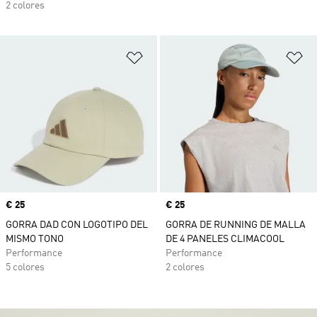
2 colores
Añadir a la lista de deseos
Añ
Precio
€ 25
Precio
€ 25
GORRA DAD CON LOGOTIPO DEL
GORRA DE RUNNING DE MALLA
MISMO TONO
DE 4 PANELES CLIMACOOL
Performance
Performance
5 colores
2 colores