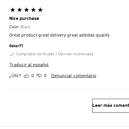
Nice purchase
Color:
Black
Great product great delivery great addidas quality
Gster71
Comprador verificado
Opinión incentivada
Traducir al español
¿Útil?
0
0
Denunciar comentario
Leer más coment