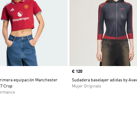
Precio
€ 120
rimera equipación Manchester
Sudadera baselayer adidas by Ava
27 Crop
Mujer Originals
ormance
sta de deseos