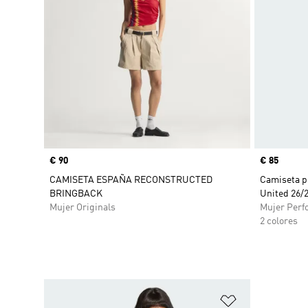
Precio
€ 90
Precio
€ 85
CAMISETA ESPAÑA RECONSTRUCTED
Camiseta p
BRINGBACK
United 26/
Mujer Originals
Mujer Perf
2 colores
Añadir a la li