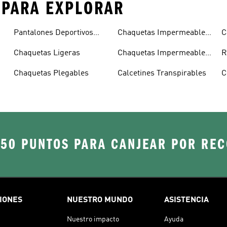
S PARA EXPLORAR
Pantalones Deportivos
Chaquetas Impermeables
C
Ligeros
Hombre
Chaquetas Ligeras
Chaquetas Impermeables
R
Mujer
Chaquetas Plegables
Calcetines Transpirables
C
250 PUNTOS PARA CANJEAR POR RE
IONES
NUESTRO MUNDO
ASISTENCIA
Nuestro impacto
Ayuda