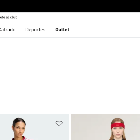
ete al club
Calzado
Deportes
Outlet
sta de deseos
Añadir a la lista de deseos