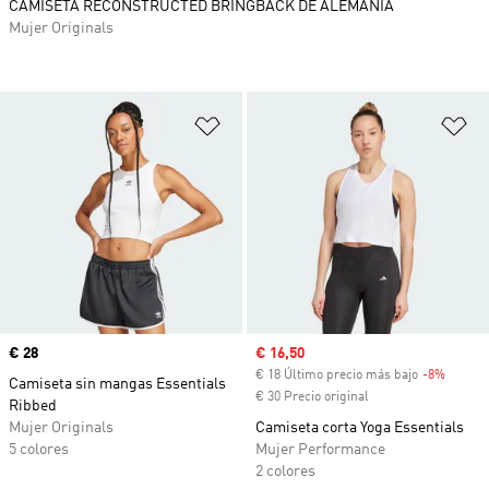
CAMISETA RECONSTRUCTED BRINGBACK DE ALEMANIA
Mujer Originals
Añadir a la lista de deseos
Añ
Precio
€ 28
Precio de venta
€ 16,50
€ 18 Último precio más bajo
-8%
Descue
Camiseta sin mangas Essentials
€ 30 Precio original
Ribbed
Mujer Originals
Camiseta corta Yoga Essentials
5 colores
Mujer Performance
2 colores