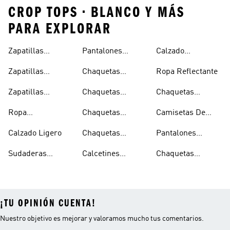
CROP TOPS • BLANCO Y MÁS
PARA EXPLORAR
Zapatillas
Pantalones
Calzado
Capucha
Transpirables
Deportivos
Reflectante
Zapatillas
Chaquetas
Ropa Reflectante
Mujer
Ligeros
Transpirables
Ligeras
Zapatillas
Chaquetas
Chaquetas
Hombre
Transpirables
Plegables
Aislantes
Ropa
Chaquetas
Camisetas De
Niños
Impermeable
Impermeables
Secado Rápido
Calzado Ligero
Chaquetas
Pantalones
Hombre
Impermeables
Elásticos
Sudaderas
Calcetines
Chaquetas
Mujer
Ligeras Con
Transpirables
Impermeables
¡TU OPINIÓN CUENTA!
Nuestro objetivo es mejorar y valoramos mucho tus comentarios.