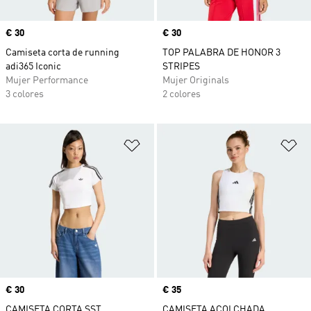
Precio
€ 30
Precio
€ 30
Camiseta corta de running
TOP PALABRA DE HONOR 3
adi365 Iconic
STRIPES
Mujer Performance
Mujer Originals
3 colores
2 colores
Añadir a la lista de deseos
Añ
Precio
€ 30
Precio
€ 35
CAMISETA CORTA SST
CAMISETA ACOLCHADA