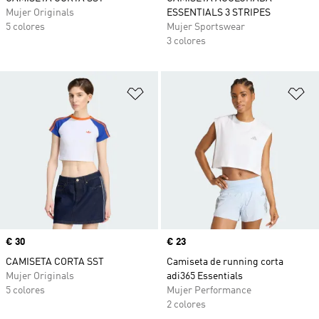
Mujer Originals
ESSENTIALS 3 STRIPES
5 colores
Mujer Sportswear
3 colores
Añadir a la lista de deseos
Añ
Precio
€ 30
Precio
€ 23
CAMISETA CORTA SST
Camiseta de running corta
Mujer Originals
adi365 Essentials
5 colores
Mujer Performance
2 colores