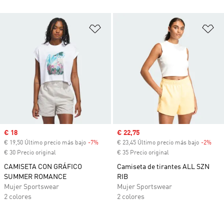
Añadir a la lista de deseos
Añ
Precio de venta
€ 18
Precio de venta
€ 22,75
€ 19,50 Último precio más bajo
-7%
Descuento
€ 23,45 Último precio más bajo
-2%
Desc
€ 30 Precio original
€ 35 Precio original
CAMISETA CON GRÁFICO
Camiseta de tirantes ALL SZN
SUMMER ROMANCE
RIB
Mujer Sportswear
Mujer Sportswear
2 colores
2 colores