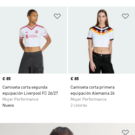
Añadir a la lista de deseos
Añ
Precio
€ 85
Precio
€ 85
Camiseta corta segunda
Camiseta corta primera
equipación Liverpool FC 26/27
equipación Alemania 26
Mujer Performance
Mujer Performance
Nuevo
2 colores
Añ