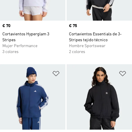
Precio
€ 70
Precio
€ 75
Cortavientos Hyperglam 3
Cortavientos Essentials de 3-
Stripes
Stripes tejido técnico
Mujer Performance
Hombre Sportswear
3 colores
2 colores
Añadir a la lista de deseos
Añ