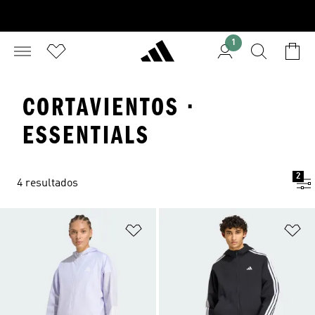
1
CORTAVIENTOS ·
ESSENTIALS
2
4 resultados
Añadir a la lista de deseos
Añ