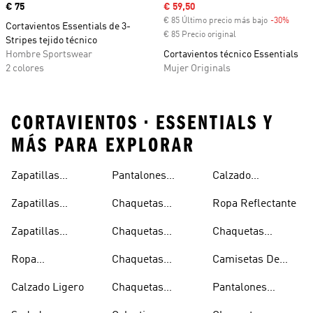
Precio
€ 75
Precio de venta
€ 59,50
€ 85 Último precio más bajo
-30%
Descu
Cortavientos Essentials de 3-
€ 85 Precio original
Stripes tejido técnico
Hombre Sportswear
Cortavientos técnico Essentials
2 colores
Mujer Originals
CORTAVIENTOS • ESSENTIALS Y
MÁS PARA EXPLORAR
Zapatillas
Pantalones
Calzado
Capucha
Transpirables
Deportivos
Reflectante
Zapatillas
Chaquetas
Ropa Reflectante
Mujer
Ligeros
Transpirables
Ligeras
Zapatillas
Chaquetas
Chaquetas
Hombre
Transpirables
Plegables
Aislantes
Ropa
Chaquetas
Camisetas De
Niños
Impermeable
Impermeables
Secado Rápido
Calzado Ligero
Chaquetas
Pantalones
Hombre
Impermeables
Elásticos