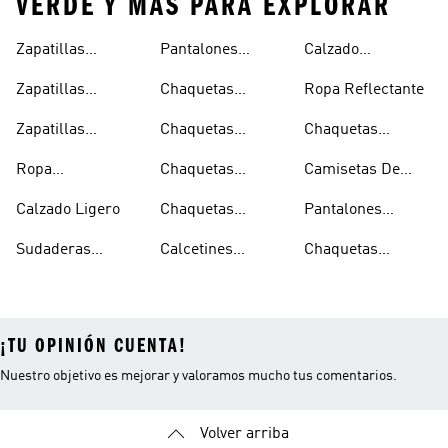
VERDE Y MÁS PARA EXPLORAR
Zapatillas
Pantalones
Calzado
Capucha
Transpirables
Deportivos
Reflectante
Zapatillas
Chaquetas
Ropa Reflectante
Mujer
Ligeros
Transpirables
Ligeras
Zapatillas
Chaquetas
Chaquetas
Hombre
Transpirables
Plegables
Aislantes
Ropa
Chaquetas
Camisetas De
Niños
Impermeable
Impermeables
Secado Rápido
Calzado Ligero
Chaquetas
Pantalones
Hombre
Impermeables
Elásticos
Sudaderas
Calcetines
Chaquetas
Mujer
Ligeras Con
Transpirables
Impermeables
¡TU OPINIÓN CUENTA!
Nuestro objetivo es mejorar y valoramos mucho tus comentarios.
Volver arriba