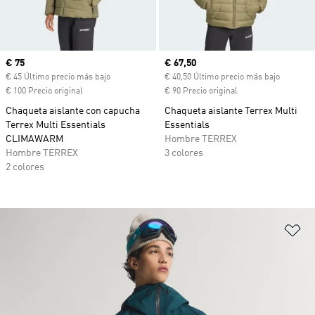
Precio actual
€ 75
Precio actual
€ 67,50
€ 45 Último precio más bajo
€ 40,50 Último precio más bajo
€ 100 Precio original
€ 90 Precio original
Chaqueta aislante con capucha
Chaqueta aislante Terrex Multi
Terrex Multi Essentials
Essentials
CLIMAWARM
Hombre TERREX
Hombre TERREX
3 colores
2 colores
Añ