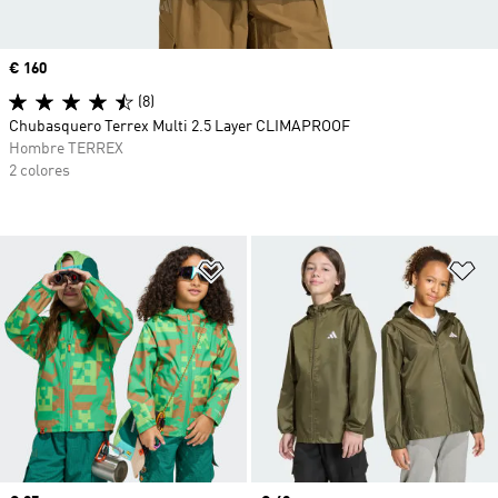
Precio
€ 160
(8)
Chubasquero Terrex Multi 2.5 Layer CLIMAPROOF
Hombre TERREX
2 colores
Añadir a la lista de deseos
Añ