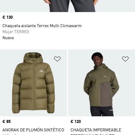
Precio
€ 130
Chaqueta aislante Terrex Multi Climawarm
Mujer TERREX
Nuevo
Añadir a la lista de deseos
Añ
Precio
€ 85
Precio
€ 120
ANORAK DE PLUMÓN SINTÉTICO
CHAQUETA IMPERMEABLE