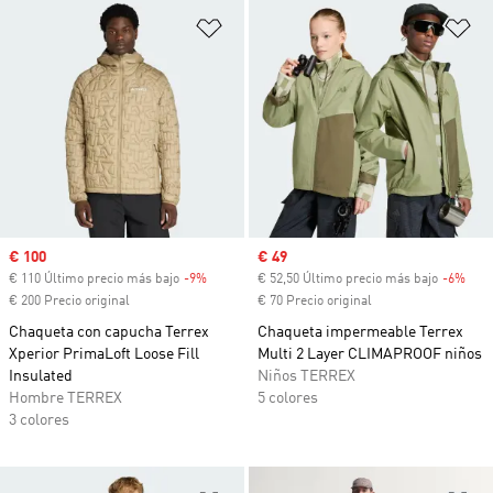
Añadir a la lista de deseos
Añ
Precio de venta
€ 100
Precio de venta
€ 49
€ 110 Último precio más bajo
-9%
Descuento
€ 52,50 Último precio más bajo
-6%
Desc
€ 200 Precio original
€ 70 Precio original
Chaqueta con capucha Terrex
Chaqueta impermeable Terrex
Xperior PrimaLoft Loose Fill
Multi 2 Layer CLIMAPROOF niños
Insulated
Niños TERREX
Hombre TERREX
5 colores
3 colores