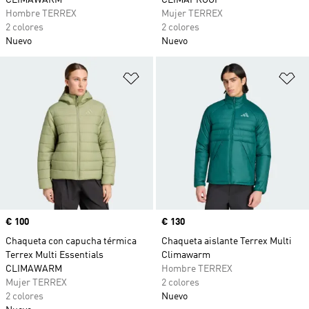
CLIMAWARM
CLIMAPROOF
Hombre TERREX
Mujer TERREX
2 colores
2 colores
Nuevo
Nuevo
Añadir a la lista de deseos
Añ
Precio
€ 100
Precio
€ 130
Chaqueta con capucha térmica
Chaqueta aislante Terrex Multi
Terrex Multi Essentials
Climawarm
CLIMAWARM
Hombre TERREX
Mujer TERREX
2 colores
2 colores
Nuevo