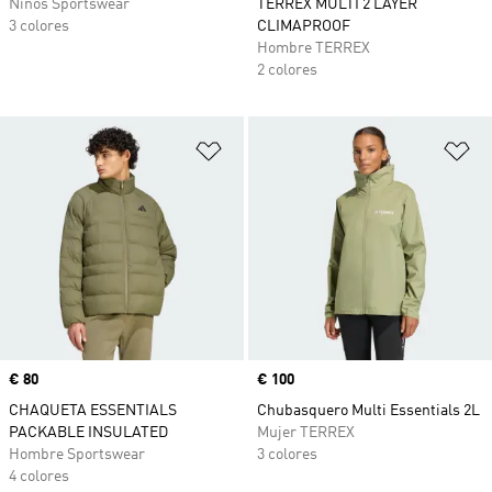
Niños Sportswear
TERREX MULTI 2 LAYER
3 colores
CLIMAPROOF
Hombre TERREX
2 colores
Añadir a la lista de deseos
Añ
Precio
€ 80
Precio
€ 100
CHAQUETA ESSENTIALS
Chubasquero Multi Essentials 2L
PACKABLE INSULATED
Mujer TERREX
Hombre Sportswear
3 colores
4 colores