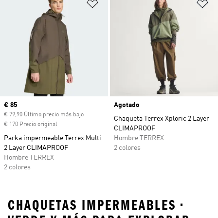
Añadir a la lista de deseos
Añ
Precio actual
€ 85
Agotado
€ 79,90 Último precio más bajo
Chaqueta Terrex Xploric 2 Layer
€ 170 Precio original
CLIMAPROOF
Parka impermeable Terrex Multi
Hombre TERREX
2 Layer CLIMAPROOF
2 colores
Hombre TERREX
2 colores
CHAQUETAS IMPERMEABLES •