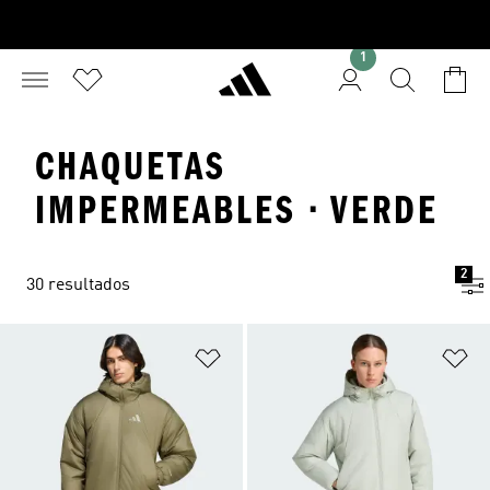
1
CHAQUETAS
IMPERMEABLES · VERDE
2
30 resultados
Añadir a la lista de deseos
Añ