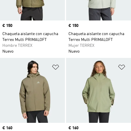
Precio
€ 150
Precio
€ 150
Chaqueta aislante con capucha
Chaqueta aislante con capucha
Terrex Multi PRIMALOFT
Terrex Multi PRIMALOFT
Hombre TERREX
Mujer TERREX
Nuevo
Nuevo
Añadir a la lista de deseos
Añ
Precio
€ 160
Precio
€ 160