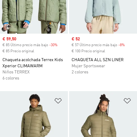
Precio de venta
€ 59,50
Precio de venta
€ 52
€ 85 Último precio más bajo
-30%
Descuento
€ 57 Último precio más bajo
-8%
Descue
€ 85 Precio original
€ 100 Precio original
Chaqueta acolchada Terrex Kids
CHAQUETA ALL SZN LINER
Xperior CLIMAWARM
Mujer Sportswear
Niños TERREX
2 colores
6 colores
Añadir a la lista de deseos
Añ