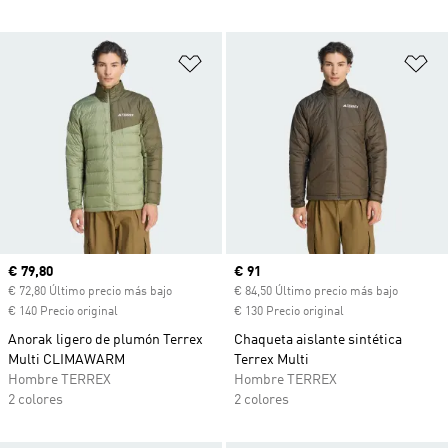
Añadir a la lista de deseos
Añ
Precio actual
€ 79,80
Precio actual
€ 91
€ 72,80 Último precio más bajo
€ 84,50 Último precio más bajo
€ 140 Precio original
€ 130 Precio original
Anorak ligero de plumón Terrex
Chaqueta aislante sintética
Multi CLIMAWARM
Terrex Multi
Hombre TERREX
Hombre TERREX
2 colores
2 colores