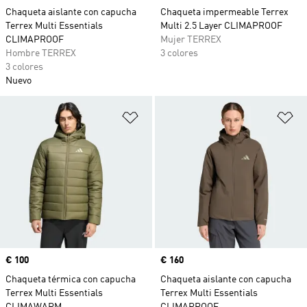
Chaqueta aislante con capucha
Chaqueta impermeable Terrex
Terrex Multi Essentials
Multi 2.5 Layer CLIMAPROOF
CLIMAPROOF
Mujer TERREX
Hombre TERREX
3 colores
3 colores
Nuevo
Añadir a la lista de deseos
Añ
Precio
€ 100
Precio
€ 160
Chaqueta térmica con capucha
Chaqueta aislante con capucha
Terrex Multi Essentials
Terrex Multi Essentials