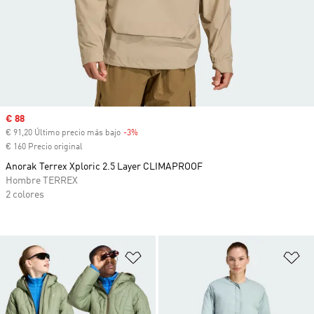
Precio de venta
€ 88
€ 91,20 Último precio más bajo
-3%
Descuento
€ 160 Precio original
Anorak Terrex Xploric 2.5 Layer CLIMAPROOF
Hombre TERREX
2 colores
Añadir a la lista de deseos
Añ