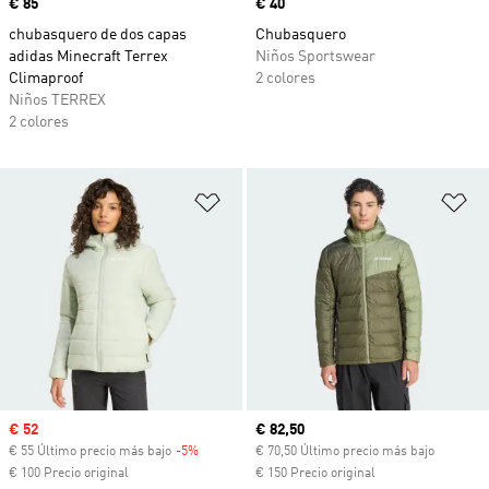
Precio
€ 85
Precio
€ 40
chubasquero de dos capas
Chubasquero
adidas Minecraft Terrex
Niños Sportswear
Climaproof
2 colores
Niños TERREX
2 colores
Añadir a la lista de deseos
Añ
Precio de venta
€ 52
Precio actual
€ 82,50
€ 55 Último precio más bajo
-5%
Descuento
€ 70,50 Último precio más bajo
€ 100 Precio original
€ 150 Precio original