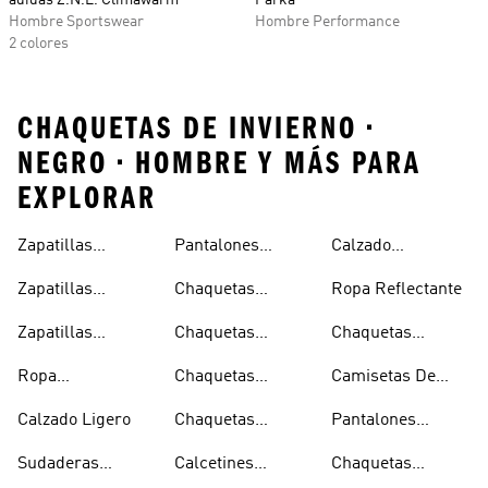
adidas Z.N.E. Climawarm
Parka
Hombre Sportswear
Hombre Performance
2 colores
CHAQUETAS DE INVIERNO •
NEGRO • HOMBRE Y MÁS PARA
EXPLORAR
Zapatillas
Pantalones
Calzado
Capucha
Transpirables
Deportivos
Reflectante
Zapatillas
Chaquetas
Ropa Reflectante
Mujer
Ligeros
Transpirables
Ligeras
Zapatillas
Chaquetas
Chaquetas
Hombre
Transpirables
Plegables
Aislantes
Ropa
Chaquetas
Camisetas De
Niños
Impermeable
Impermeables
Secado Rápido
Calzado Ligero
Chaquetas
Pantalones
Hombre
Impermeables
Elásticos
Sudaderas
Calcetines
Chaquetas
Mujer