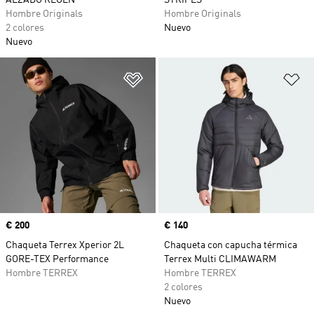
ALZADO REGEN
STRIPES
Hombre Originals
Hombre Originals
2 colores
Nuevo
Nuevo
Añadir a la lista de deseos
Añ
Precio
€ 200
Precio
€ 140
Chaqueta Terrex Xperior 2L
Chaqueta con capucha térmica
GORE-TEX Performance
Terrex Multi CLIMAWARM
Hombre TERREX
Hombre TERREX
2 colores
Nuevo