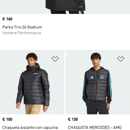
Precio
€ 160
Parka Tiro 26 Stadium
Hombre Performance
Añadir a la lista de deseos
Añ
Precio
€ 100
Precio
€ 130
Chaqueta aislante con capucha
CHAQUETA MERCEDES - AMG