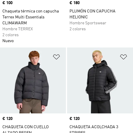
Precio
€ 100
Precio
€ 180
Chaqueta térmica con capucha
PLUMÓN CON CAPUCHA
Terrex Multi Essentials
HELIONIC
CLIMAWARM
Hombre Sportswear
Hombre TERREX
2 colores
2 colores
Nuevo
Añadir a la lista de deseos
Añ
Precio
€ 120
Precio
€ 120
CHAQUETA CON CUELLO
CHAQUETA ACOLCHADA 3