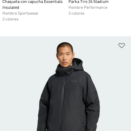
Chaqueta con capucha Essentials
Parka Tiro 24 Stadium
Insulated
Hombre Performance
Hombre Sportswear
2 colores
3 colores
Añ