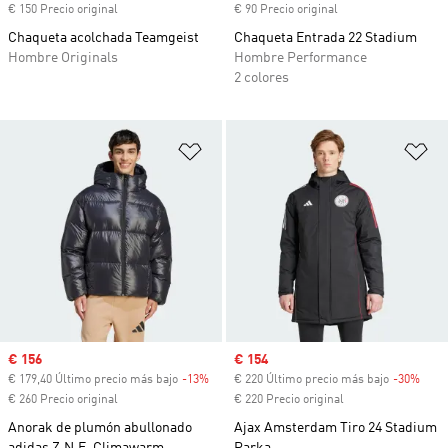
€ 150 Precio original
€ 90 Precio original
Chaqueta acolchada Teamgeist
Chaqueta Entrada 22 Stadium
Hombre Originals
Hombre Performance
2 colores
Añadir a la lista de deseos
Añ
Precio de venta
€ 156
Precio de venta
€ 154
€ 179,40 Último precio más bajo
-13%
Descuento
€ 220 Último precio más bajo
-30%
Desc
€ 260 Precio original
€ 220 Precio original
Anorak de plumón abullonado
Ajax Amsterdam Tiro 24 Stadium