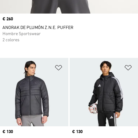
Precio
€ 260
ANORAK DE PLUMÓN Z.N.E. PUFFER
Hombre Sportswear
2 colores
Añadir a la lista de deseos
Añ
Precio
€ 130
Precio
€ 130