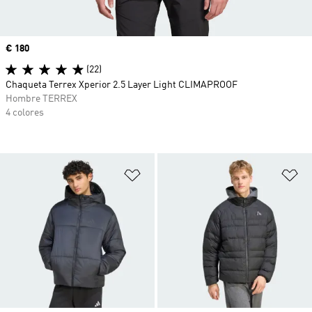
Precio
€ 180
(22)
Chaqueta Terrex Xperior 2.5 Layer Light CLIMAPROOF
Hombre TERREX
4 colores
Añadir a la lista de deseos
Añ