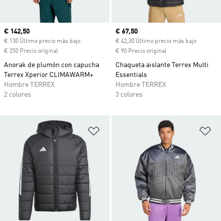
Precio actual
€ 142,50
Precio actual
€ 67,50
€ 130 Último precio más bajo
€ 42,30 Último precio más bajo
€ 250 Precio original
€ 90 Precio original
Anorak de plumón con capucha
Chaqueta aislante Terrex Multi
Terrex Xperior CLIMAWARM+
Essentials
Hombre TERREX
Hombre TERREX
2 colores
3 colores
Añadir a la lista de deseos
Añ