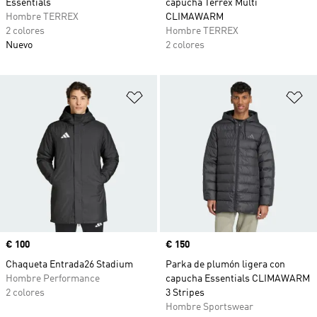
Essentials
capucha Terrex Multi
Hombre TERREX
CLIMAWARM
2 colores
Hombre TERREX
Nuevo
2 colores
Añadir a la lista de deseos
Añ
Precio
€ 100
Precio
€ 150
Chaqueta Entrada26 Stadium
Parka de plumón ligera con
Hombre Performance
capucha Essentials CLIMAWARM
2 colores
3 Stripes
Hombre Sportswear