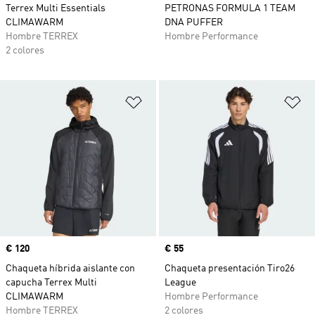
Terrex Multi Essentials
PETRONAS FORMULA 1 TEAM
CLIMAWARM
DNA PUFFER
Hombre TERREX
Hombre Performance
2 colores
Añadir a la lista de deseos
Añ
Precio
€ 120
Precio
€ 55
Chaqueta híbrida aislante con
Chaqueta presentación Tiro26
capucha Terrex Multi
League
CLIMAWARM
Hombre Performance
Hombre TERREX
2 colores