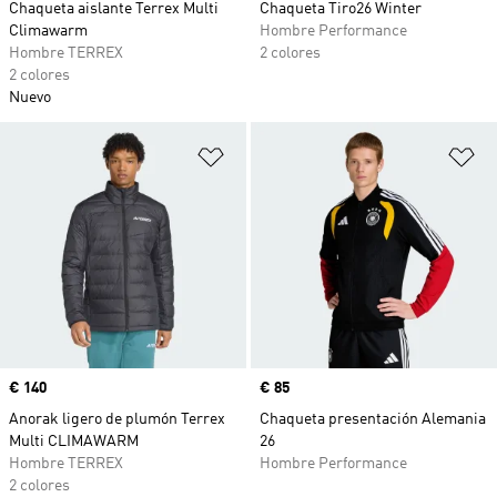
Chaqueta aislante Terrex Multi
Chaqueta Tiro26 Winter
Climawarm
Hombre Performance
Hombre TERREX
2 colores
2 colores
Nuevo
Añadir a la lista de deseos
Añ
Precio
€ 140
Precio
€ 85
Anorak ligero de plumón Terrex
Chaqueta presentación Alemania
Multi CLIMAWARM
26
Hombre TERREX
Hombre Performance
2 colores