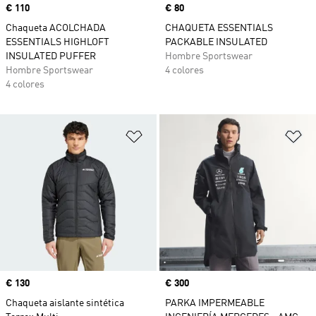
Precio
€ 110
Precio
€ 80
Chaqueta ACOLCHADA
CHAQUETA ESSENTIALS
ESSENTIALS HIGHLOFT
PACKABLE INSULATED
INSULATED PUFFER
Hombre Sportswear
Hombre Sportswear
4 colores
4 colores
Añadir a la lista de deseos
Añ
Precio
€ 130
Precio
€ 300
Chaqueta aislante sintética
PARKA IMPERMEABLE