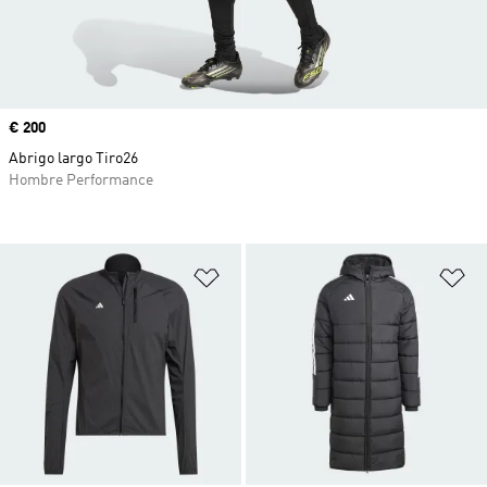
Precio
€ 200
Abrigo largo Tiro26
Hombre Performance
Añadir a la lista de deseos
Añ