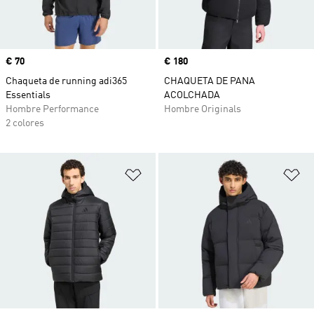
Precio
€ 70
Precio
€ 180
Chaqueta de running adi365
CHAQUETA DE PANA
Essentials
ACOLCHADA
Hombre Performance
Hombre Originals
2 colores
Añadir a la lista de deseos
Añ