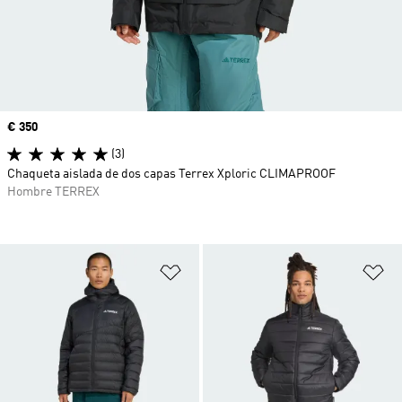
Precio
€ 350
(3)
Chaqueta aislada de dos capas Terrex Xploric CLIMAPROOF
Hombre TERREX
Añadir a la lista de deseos
Añ