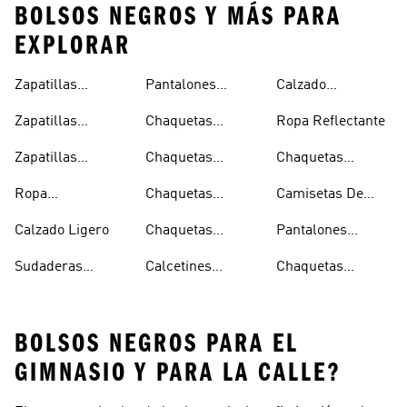
BOLSOS NEGROS Y MÁS PARA
EXPLORAR
Zapatillas
Pantalones
Calzado
Capucha
Transpirables
Deportivos
Reflectante
Zapatillas
Chaquetas
Ropa Reflectante
Mujer
Ligeros
Transpirables
Ligeras
Zapatillas
Chaquetas
Chaquetas
Hombre
Transpirables
Plegables
Aislantes
Ropa
Chaquetas
Camisetas De
Niños
Impermeable
Impermeables
Secado Rápido
Calzado Ligero
Chaquetas
Pantalones
Hombre
Impermeables
Elásticos
Sudaderas
Calcetines
Chaquetas
Mujer
Ligeras Con
Transpirables
Impermeables
BOLSOS NEGROS PARA EL
GIMNASIO Y PARA LA CALLE?