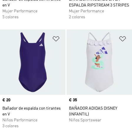
en V
ESPALDA RIPSTREAM 3 STRIPES
Mujer Performance
Mujer Performance
5 colores
2 colores
Añadir a la lista de deseos
Añ
Precio
€ 20
Precio
€ 35
Bañador de espalda con tirantes
BAÑADOR ADIDAS DISNEY
en V
(INFANTIL)
Niños Performance
Niños Sportswear
3 colores