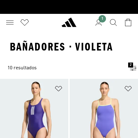
1
BAÑADORES · VIOLETA
2
10 resultados
Añadir a la lista de deseos
Añ