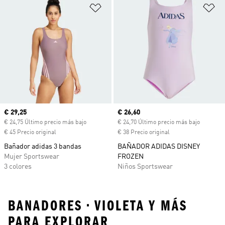
Añadir a la lista de deseos
Añ
Precio actual
€ 29,25
Precio actual
€ 26,60
€ 24,75 Último precio más bajo
€ 24,70 Último precio más bajo
€ 45 Precio original
€ 38 Precio original
Bañador adidas 3 bandas
BAÑADOR ADIDAS DISNEY
Mujer Sportswear
FROZEN
3 colores
Niños Sportswear
BANADORES • VIOLETA Y MÁS
PARA EXPLORAR