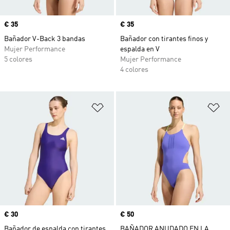
Precio
€ 35
Precio
€ 35
Bañador V-Back 3 bandas
Bañador con tirantes finos y
Mujer Performance
espalda en V
5 colores
Mujer Performance
4 colores
Añadir a la lista de deseos
Añ
Precio
€ 30
Precio
€ 50
Bañador de espalda con tirantes
BAÑADOR ANUDADO EN LA