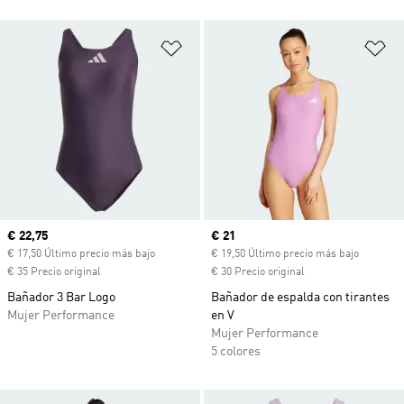
Añadir a la lista de deseos
Añ
Precio actual
€ 22,75
Precio actual
€ 21
€ 17,50 Último precio más bajo
€ 19,50 Último precio más bajo
€ 35 Precio original
€ 30 Precio original
Bañador 3 Bar Logo
Bañador de espalda con tirantes
Mujer Performance
en V
Mujer Performance
5 colores