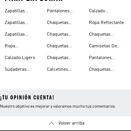
Zapatillas
Pantalones
Calzado
Capucha
Transpirables
Deportivos
Reflectante
Zapatillas
Chaquetas
Ropa Reflectante
Mujer
Ligeros
Transpirables
Ligeras
Zapatillas
Chaquetas
Chaquetas
Hombre
Transpirables
Plegables
Aislantes
Ropa
Chaquetas
Camisetas De
Niños
Impermeable
Impermeables
Secado Rápido
Calzado Ligero
Chaquetas
Pantalones
Hombre
Impermeables
Elásticos
Sudaderas
Calcetines
Chaquetas
Mujer
Ligeras Con
Transpirables
Impermeables
¡TU OPINIÓN CUENTA!
Nuestro objetivo es mejorar y valoramos mucho tus comentarios.
Volver arriba