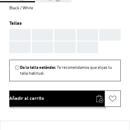
Black / White
Tallas
AAA
AAA
AAA
AAA
AAA
AAA
AAA
AAA
AAA
Da la talla estándar.
Te recomendamos que elijas tu
talla habitual.
Añadir al carrito