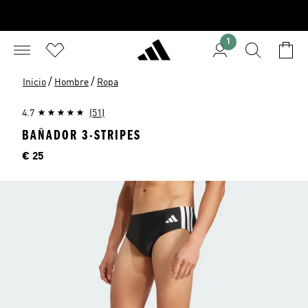
1
/
/
Inicio
Hombre
Ropa
4.7
(51)
BAÑADOR 3-STRIPES
Precio
€ 25