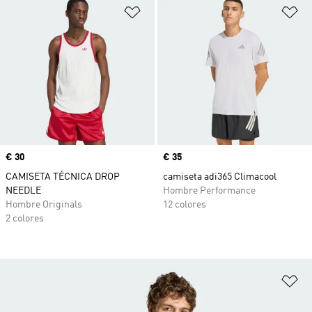
Añadir a la lista de deseos
Añ
Precio
€ 30
Precio
€ 35
CAMISETA TÉCNICA DROP
camiseta adi365 Climacool
NEEDLE
Hombre Performance
Hombre Originals
12 colores
2 colores
Añ