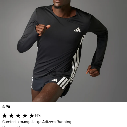
Precio
€ 70
(47)
Camiseta manga larga Adizero Running