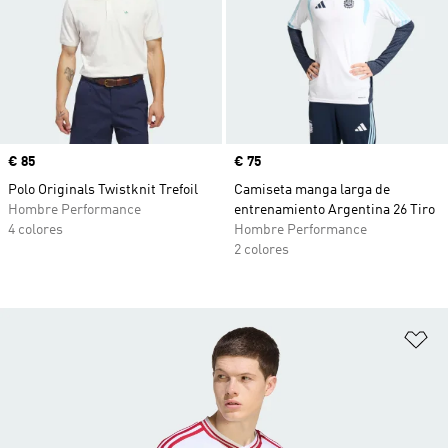
Precio
€ 85
Precio
€ 75
Polo Originals Twistknit Trefoil
Camiseta manga larga de
Hombre Performance
entrenamiento Argentina 26 Tiro
4 colores
Hombre Performance
2 colores
Añ