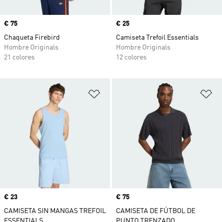
Precio
€ 75
Precio
€ 25
Chaqueta Firebird
Camiseta Trefoil Essentials
Hombre Originals
Hombre Originals
21 colores
12 colores
Añadir a la lista de deseos
Añ
Precio
€ 23
Precio
€ 75
CAMISETA SIN MANGAS TREFOIL
CAMISETA DE FÚTBOL DE
ESSENTIALS
PUNTO TRENZADO