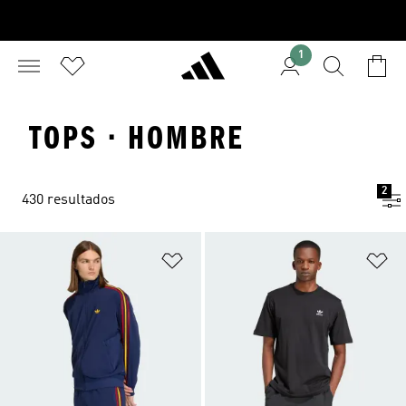
1
TOPS · HOMBRE
2
430 resultados
Añadir a la lista de deseos
Añ