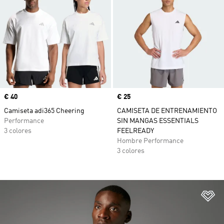
Precio
€ 40
Precio
€ 25
Camiseta adi365 Cheering
CAMISETA DE ENTRENAMIENTO
Performance
SIN MANGAS ESSENTIALS
3 colores
FEELREADY
Hombre Performance
3 colores
Añ