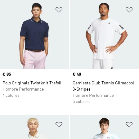
Añadir a la lista de deseos
Añ
Precio
€ 85
Precio
€ 40
Polo Originals Twistknit Trefoil
Camiseta Club Tennis Climacool
Hombre Performance
3-Stripes
4 colores
Hombre Performance
5 colores
Añadir a la lista de deseos
Añ