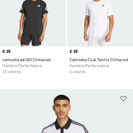
Precio
€ 35
Precio
€ 35
camiseta adi365 Climacool
Camiseta Club Tennis Climacool
Hombre Performance
Hombre Performance
12 colores
4 colores
Añ