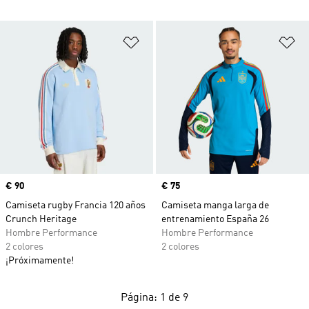
Añadir a la lista de deseos
Añ
Precio
€ 90
Precio
€ 75
Camiseta rugby Francia 120 años
Camiseta manga larga de
Crunch Heritage
entrenamiento España 26
Hombre Performance
Hombre Performance
2 colores
2 colores
¡Próximamente!
Página: 1 de 9