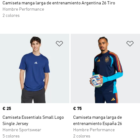
Camiseta manga larga de entrenamiento Argentina 26 Tiro
Hombre Performance
2 colores
Añadir a la lista de deseos
Añ
Precio
€ 25
Precio
€ 75
Camiseta Essentials Small Logo
Camiseta manga larga de
Single Jersey
entrenamiento España 26
Hombre Sportswear
Hombre Performance
5 colores
2 colores