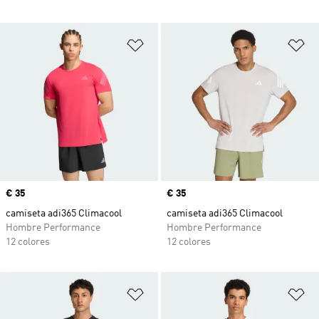
Añadir a la lista de deseos
Añ
Precio
€ 35
Precio
€ 35
camiseta adi365 Climacool
camiseta adi365 Climacool
Hombre Performance
Hombre Performance
12 colores
12 colores
Añadir a la lista de deseos
Añ