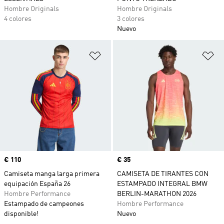
Hombre Originals
Hombre Originals
4 colores
3 colores
Nuevo
Añadir a la lista de deseos
Añ
Precio
€ 110
Precio
€ 35
Camiseta manga larga primera
CAMISETA DE TIRANTES CON
equipación España 26
ESTAMPADO INTEGRAL BMW
Hombre Performance
BERLIN-MARATHON 2026
Estampado de campeones
Hombre Performance
disponible!
Nuevo