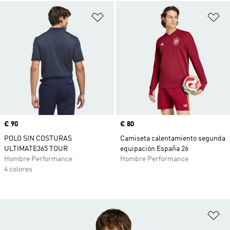
Añadir a la lista de deseos
Añ
Precio
€ 90
Precio
€ 80
POLO SIN COSTURAS
Camiseta calentamiento segunda
ULTIMATE365 TOUR
equipación España 26
Hombre Performance
Hombre Performance
4 colores
Añ