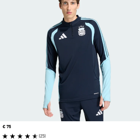
Precio
€ 75
(25)