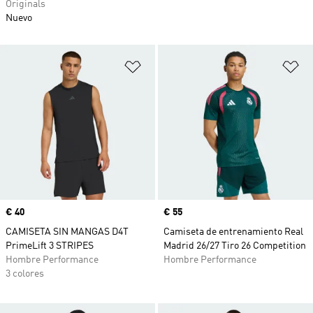
Originals
Nuevo
Añadir a la lista de deseos
Añ
Precio
€ 40
Precio
€ 55
CAMISETA SIN MANGAS D4T
Camiseta de entrenamiento Real
PrimeLift 3 STRIPES
Madrid 26/27 Tiro 26 Competition
Hombre Performance
Hombre Performance
3 colores