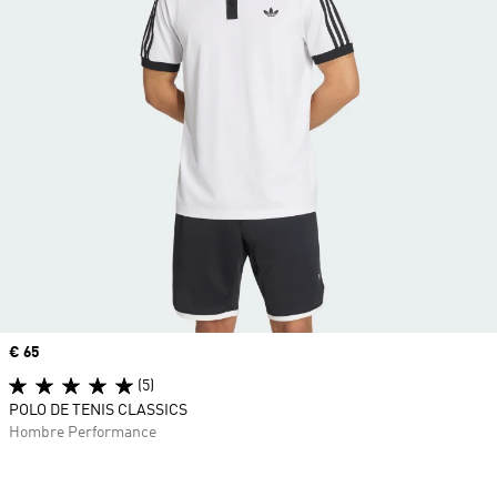
Precio
€ 65
(5)
POLO DE TENIS CLASSICS
Hombre Performance