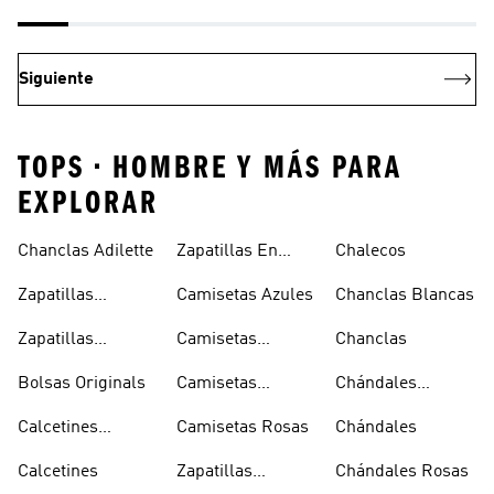
Siguiente
TOPS • HOMBRE Y MÁS PARA
EXPLORAR
Chanclas Adilette
Zapatillas En
Chalecos
Oferta
Zapatillas
Camisetas Azules
Chanclas Blancas
Sambas Blancas
Zapatillas
Camisetas
Chanclas
Superstar
Negras
Bolsas Originals
Camisetas
Chándales
Blancas
Originals
Blancos
Calcetines
Camisetas Rosas
Chándales
Tobilleros
Calcetines
Zapatillas
Chándales Rosas
Blancos