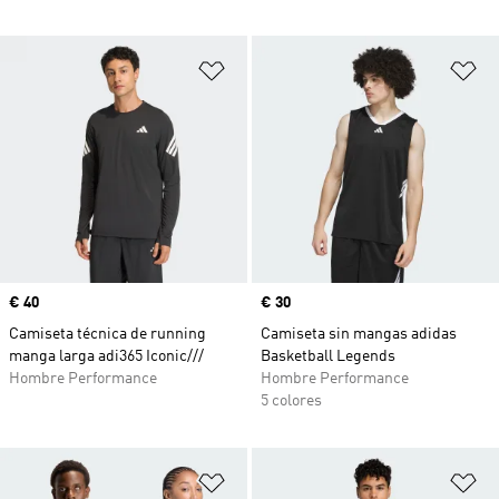
Añadir a la lista de deseos
Añ
Precio
€ 40
Precio
€ 30
Camiseta técnica de running
Camiseta sin mangas adidas
manga larga adi365 Iconic///
Basketball Legends
Hombre Performance
Hombre Performance
5 colores
Añadir a la lista de deseos
Añ