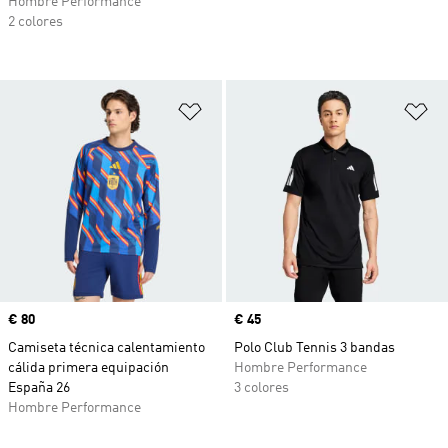
Hombre Performance
2 colores
Añadir a la lista de deseos
Añ
Precio
€ 80
Precio
€ 45
Camiseta técnica calentamiento
Polo Club Tennis 3 bandas
cálida primera equipación
Hombre Performance
España 26
3 colores
Hombre Performance