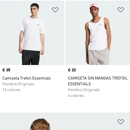
Añadir a la lista de deseos
Añ
Precio
€ 35
Precio
€ 23
Camiseta Trefoil Essentials
CAMISETA SIN MANGAS TREFOIL
Hombre Originals
ESSENTIALS
12 colores
Hombre Originals
4 colores
Añ