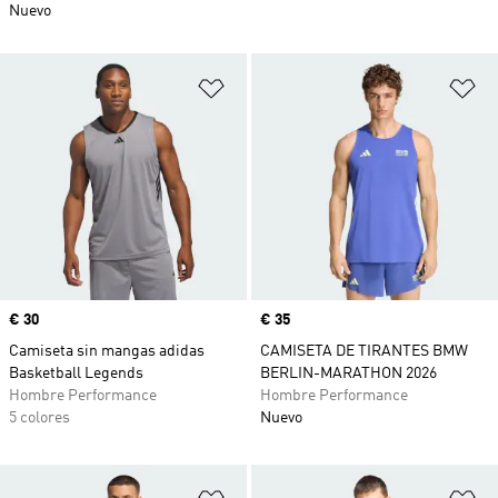
Nuevo
Añadir a la lista de deseos
Añ
Precio
€ 30
Precio
€ 35
Camiseta sin mangas adidas
CAMISETA DE TIRANTES BMW
Basketball Legends
BERLIN-MARATHON 2026
Hombre Performance
Hombre Performance
5 colores
Nuevo
Añadir a la lista de deseos
Añ