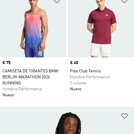
Precio
€ 75
Precio
€ 40
CAMISETA DE TIRANTES BMW
Polo Club Tennis
BERLIN-MARATHON 2026
Hombre Performance
RUNNING
5 colores
Hombre Performance
Nuevo
Nuevo
Añ