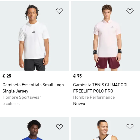
Añadir a la lista de deseos
Añ
Precio
€ 25
Precio
€ 75
Camiseta Essentials Small Logo
Camiseta TENIS CLIMACOOL+
Single Jersey
FREELIFT POLO PRO
Hombre Sportswear
Hombre Performance
5 colores
Nuevo
Añadir a la lista de deseos
Añ