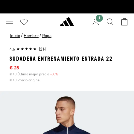
1
/
/
Inicio
Hombre
Ropa
4.6
(214)
SUDADERA ENTRENAMIENTO ENTRADA 22
Precio rebajado
€ 28
€ 40 Último mejor precio
-30%
Descuento
€ 40 Precio original