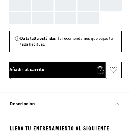
AAA
AAA
AAA
AAA
AAA
AAA
AAA
AAA
AAA
Da la talla estándar.
Te recomendamos que elijas tu
talla habitual.
Añadir al carrito
Descripción
LLEVA TU ENTRENAMIENTO AL SIGUIENTE