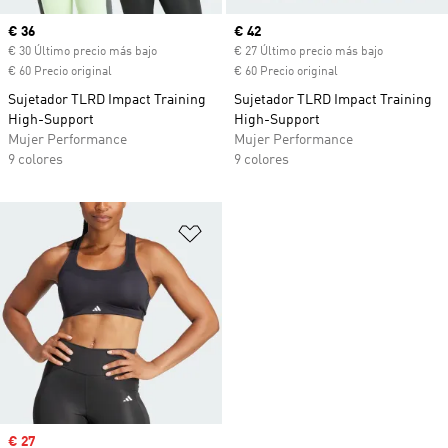
Precio actual
€ 36
Precio actual
€ 42
€ 30 Último precio más bajo
€ 27 Último precio más bajo
€ 60 Precio original
€ 60 Precio original
Sujetador TLRD Impact Training
Sujetador TLRD Impact Training
High-Support
High-Support
Mujer Performance
Mujer Performance
9 colores
9 colores
Añadir a la lista de deseos
Precio de venta
€ 27