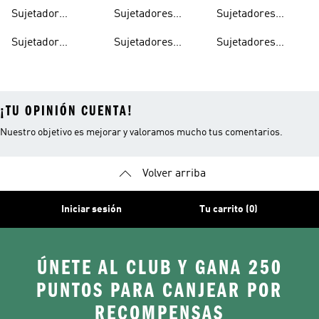
Deportivos De
Deportivos Niña
Deportivos
Sujetador
Sujetadores
Sujetadores
Compresión
Negros
Deportivo Con
Deportivos Para
Deportivos Rojos
Sujetador
Sujetadores
Sujetadores
Relleno
Correr
Deportivo Alto
Deportivos De
Deportivos Para
Futbol
¡TU OPINIÓN CUENTA!
Nuestro objetivo es mejorar y valoramos mucho tus comentarios.
Volver arriba
Iniciar sesión
Tu carrito (0)
ÚNETE AL CLUB Y GANA 250
PUNTOS PARA CANJEAR POR
RECOMPENSAS