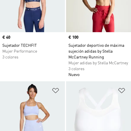
Precio
€ 40
Precio
€ 100
Sujetador TECHFIT
Sujetador deportivo de máxima
Mujer Performance
sujeción adidas by Stella
3 colores
McCartney Running
Mujer adidas by Stella McCartney
3 colores
Nuevo
Añadir a la lista de deseos
Añ