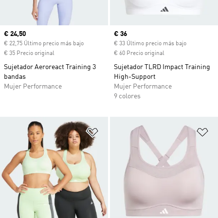
Precio actual
€ 24,50
Precio actual
€ 36
€ 22,75 Último precio más bajo
€ 33 Último precio más bajo
€ 35 Precio original
€ 60 Precio original
Sujetador Aeroreact Training 3
Sujetador TLRD Impact Training
bandas
High-Support
Mujer Performance
Mujer Performance
9 colores
Añadir a la lista de deseos
Añ