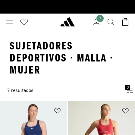
1
SUJETADORES
DEPORTIVOS · MALLA ·
MUJER
3
7 resultados
Añadir a la lista de deseos
Añ