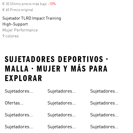
€ 30 Último precio más bajo
-10%
Descuento
€ 60 Precio original
Sujetador TLRD Impact Training
High-Support
Mujer Performance
9 colores
SUJETADORES DEPORTIVOS •
MALLA • MUJER Y MÁS PARA
EXPLORAR
Sujetadores
Sujetadores
Sujetadores
Impacto
Stella Mccartney
Deportivos
Deportivos Para
Deportivos Rosas
Ofertas
Sujetadores
Sujetadores
Yoga
Sujetadores
Deportivos
Deportivos Para
Sujetadores
Sujetadores
Sujetadores
Deportivos
Blancos
La Evacuación Del
Deportivos Tallas
Deportivos Para
Deportivos Sin
Sudor
Sujetadores
Sujetadores
Sujetadores
Grandes
Niñas
Costuras