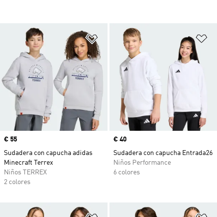
Añadir a la lista de deseos
Añ
Precio
€ 55
Precio
€ 40
Sudadera con capucha adidas
Sudadera con capucha Entrada26
Minecraft Terrex
Niños Performance
Niños TERREX
6 colores
2 colores
Añadir a la lista de deseos
Añ