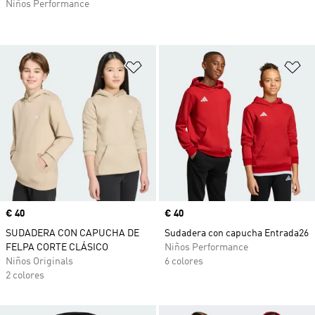
Niños Performance
Añadir a la lista de deseos
Añ
Precio
€ 40
Precio
€ 40
SUDADERA CON CAPUCHA DE
Sudadera con capucha Entrada26
FELPA CORTE CLÁSICO
Niños Performance
Niños Originals
6 colores
2 colores