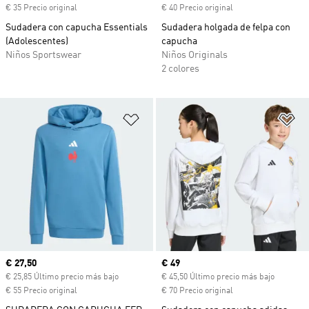
€ 35 Precio original
€ 40 Precio original
Sudadera con capucha Essentials
Sudadera holgada de felpa con
(Adolescentes)
capucha
Niños Sportswear
Niños Originals
2 colores
Añadir a la lista de deseos
Añ
Precio actual
€ 27,50
Precio actual
€ 49
€ 25,85 Último precio más bajo
€ 45,50 Último precio más bajo
€ 55 Precio original
€ 70 Precio original