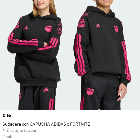
Precio
€ 65
Sudadera con CAPUCHA ADIDAS x FORTNITE
Niños Sportswear
2 colores