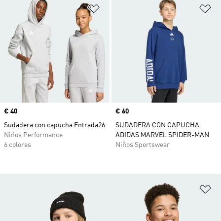
Añadir a la lista de deseos
Añ
Precio
€ 40
Precio
€ 60
Sudadera con capucha Entrada26
SUDADERA CON CAPUCHA
Niños Performance
ADIDAS MARVEL SPIDER-MAN
6 colores
Niños Sportswear
Añ