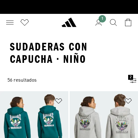
1
SUDADERAS CON
CAPUCHA · NIÑO
2
56 resultados
Añadir a la lista de deseos
Añ