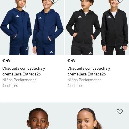
Precio
€ 45
Precio
€ 45
Chaqueta con capucha y
Chaqueta con capucha y
cremallera Entrada26
cremallera Entrada26
Niños Performance
Niños Performance
4 colores
4 colores
Añ