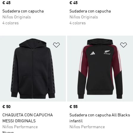
Precio
€ 45
Precio
€ 45
Sudadera con capucha
Sudadera con capucha
Niños Originals
Niños Originals
4 colores
4 colores
Añadir a la lista de deseos
Añ
Precio
€ 50
Precio
€ 55
CHAQUETA CON CAPUCHA
Sudadera con capucha All Blacks
MESSI ORIGINALS
infantil
Niños Performance
Niños Performance