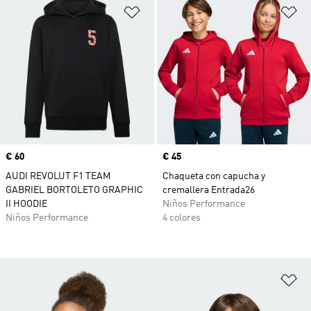
Añadir a la lista de deseos
Añ
Precio
€ 60
Precio
€ 45
AUDI REVOLUT F1 TEAM
Chaqueta con capucha y
GABRIEL BORTOLETO GRAPHIC
cremallera Entrada26
II HOODIE
Niños Performance
Niños Performance
4 colores
Añ