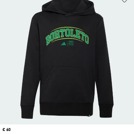
Precio
€ 60