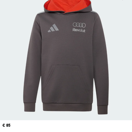
Precio
€ 85