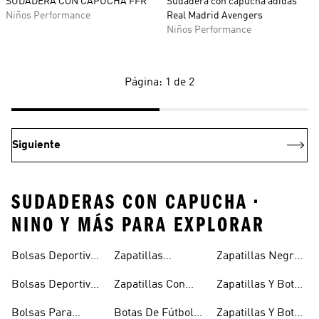
SUDADERA CON CAPUCHA FFR
Sudadera con capucha adidas
Niños Performance
Real Madrid Avengers
Niños Performance
Página: 1 de 2
Siguiente
SUDADERAS CON CAPUCHA •
NINO Y MÁS PARA EXPLORAR
Bolsas Deportivas
Zapatillas
Zapatillas Negras
Niñas
Para Niñas
Blancas Para
Para Niños
Bolsas Deportivas
Zapatillas Con
Zapatillas Y Botas
Niños
Para Niños
Cierre Adherente
Para Niñas Bebés
Bolsas Para
Botas De Fútbol
Zapatillas Y Botas