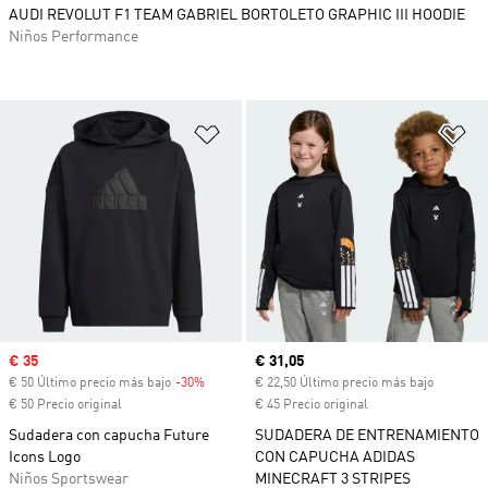
AUDI REVOLUT F1 TEAM GABRIEL BORTOLETO GRAPHIC III HOODIE
Niños Performance
Añadir a la lista de deseos
Añ
Precio de venta
€ 35
Precio actual
€ 31,05
€ 50 Último precio más bajo
-30%
Descuento
€ 22,50 Último precio más bajo
€ 50 Precio original
€ 45 Precio original
Sudadera con capucha Future
SUDADERA DE ENTRENAMIENTO
Icons Logo
CON CAPUCHA ADIDAS
Niños Sportswear
MINECRAFT 3 STRIPES