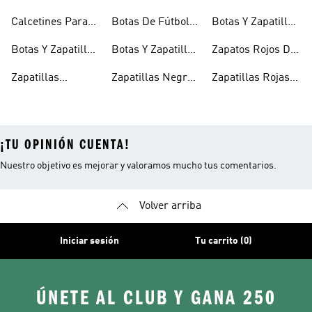
Niños
Niños
Para Niñas
De Bebé Y Niño
Calcetines Para
Botas De Fútbol
Botas Y Zapatillas
Niños
Para Niños
Para Niños
Botas Y Zapatillas
Botas Y Zapatillas
Zapatos Rojos De
Para Bebés
De Fútbol Para
Niña
Zapatillas
Zapatillas Negras
Zapatillas Rojas
Niños
Blancas Para
Para Niñas
Para Niños
¡TU OPINIÓN CUENTA!
Nuestro objetivo es mejorar y valoramos mucho tus comentarios.
Volver arriba
Iniciar sesión
Tu carrito (0)
ÚNETE AL CLUB Y GANA 250