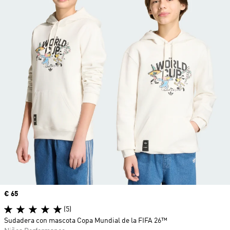
Precio
€ 65
(5)
Sudadera con mascota Copa Mundial de la FIFA 26™