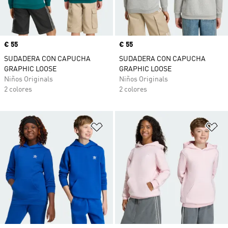
Precio
€ 55
Precio
€ 55
SUDADERA CON CAPUCHA
SUDADERA CON CAPUCHA
GRAPHIC LOOSE
GRAPHIC LOOSE
Niños Originals
Niños Originals
2 colores
2 colores
Añadir a la lista de deseos
Añ