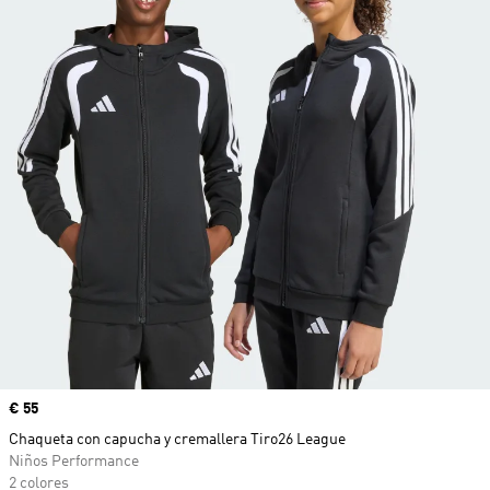
Precio
€ 55
Chaqueta con capucha y cremallera Tiro26 League
Niños Performance
2 colores