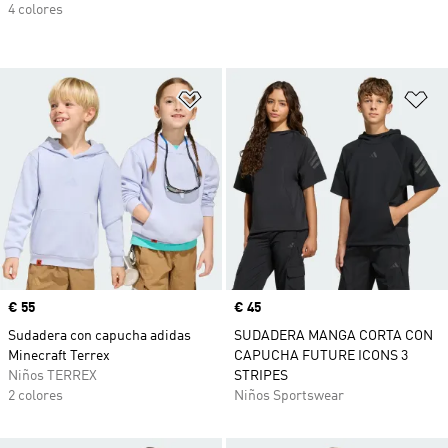
4 colores
Añadir a la lista de deseos
Añ
Precio
€ 55
Precio
€ 45
Sudadera con capucha adidas
SUDADERA MANGA CORTA CON
Minecraft Terrex
CAPUCHA FUTURE ICONS 3
Niños TERREX
STRIPES
2 colores
Niños Sportswear