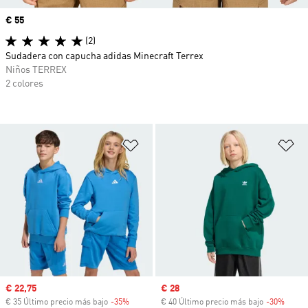
Precio
€ 55
(2)
Sudadera con capucha adidas Minecraft Terrex
Niños TERREX
2 colores
Añadir a la lista de deseos
Añ
Precio de venta
€ 22,75
Precio de venta
€ 28
€ 35 Último precio más bajo
-35%
Descuento
€ 40 Último precio más bajo
-30%
Descu