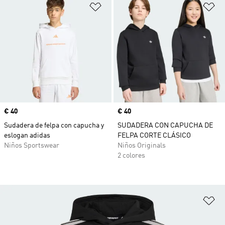
Añadir a la lista de deseos
Añ
Precio
€ 40
Precio
€ 40
Sudadera de felpa con capucha y
SUDADERA CON CAPUCHA DE
eslogan adidas
FELPA CORTE CLÁSICO
Niños Sportswear
Niños Originals
2 colores
Añ