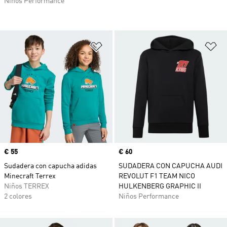
Niños Performance
Añadir a la lista de deseos
Añ
Precio
€ 55
Precio
€ 60
Sudadera con capucha adidas
SUDADERA CON CAPUCHA AUDI
Minecraft Terrex
REVOLUT F1 TEAM NICO
Niños TERREX
HULKENBERG GRAPHIC II
2 colores
Niños Performance