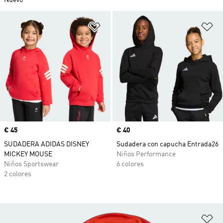
Nuevo
Añadir a la lista de deseos
Añ
Precio
€ 45
Precio
€ 40
SUDADERA ADIDAS DISNEY
Sudadera con capucha Entrada26
MICKEY MOUSE
Niños Performance
Niños Sportswear
6 colores
2 colores
Añ