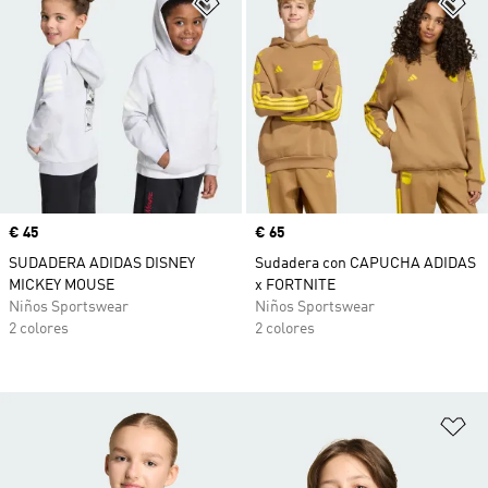
Añadir a la lista de deseos
Añ
Precio
€ 45
Precio
€ 65
SUDADERA ADIDAS DISNEY
Sudadera con CAPUCHA ADIDAS
MICKEY MOUSE
x FORTNITE
Niños Sportswear
Niños Sportswear
2 colores
2 colores
Añ