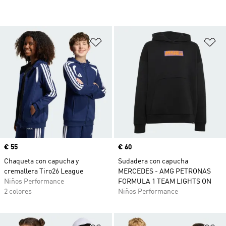
Añadir a la lista de deseos
Añ
Precio
€ 55
Precio
€ 60
Chaqueta con capucha y
Sudadera con capucha
cremallera Tiro26 League
MERCEDES - AMG PETRONAS
Niños Performance
FORMULA 1 TEAM LIGHTS ON
2 colores
Niños Performance