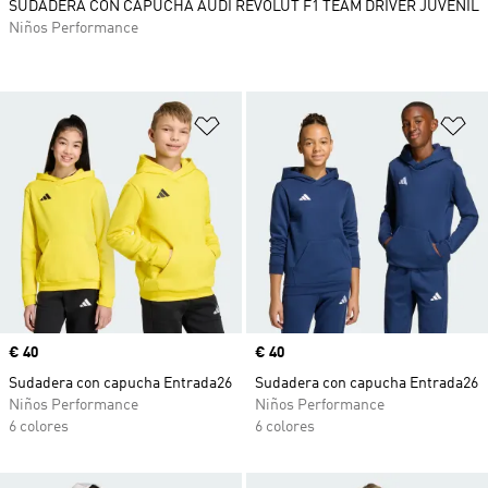
SUDADERA CON CAPUCHA AUDI REVOLUT F1 TEAM DRIVER JUVENIL
Niños Performance
Añadir a la lista de deseos
Añ
Precio
€ 40
Precio
€ 40
Sudadera con capucha Entrada26
Sudadera con capucha Entrada26
Niños Performance
Niños Performance
6 colores
6 colores