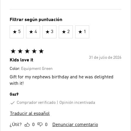
Filtrar según puntuación
5
4
3
2
1
31 de julio de 2026
Kids love it
Color:
Equipment Green
Gift for my nephews birthday and he was delighted
with it!
Gaz9
Comprador verificado
Opinión incentivada
Traducir al español
¿Útil?
0
0
Denunciar comentario