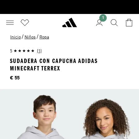
1
/
/
Inicio
Niños
Ropa
5
(1)
SUDADERA CON CAPUCHA ADIDAS
MINECRAFT TERREX
Precio
€ 55