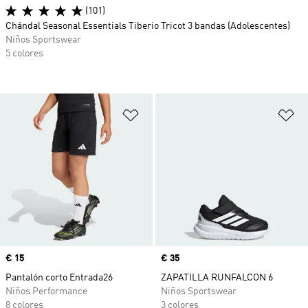
(101)
Chándal Seasonal Essentials Tiberio Tricot 3 bandas (Adolescentes)
Niños Sportswear
5 colores
Añadir a la lista de deseos
Añ
Precio
€ 15
Precio
€ 35
Pantalón corto Entrada26
ZAPATILLA RUNFALCON 6
Niños Performance
Niños Sportswear
8 colores
3 colores