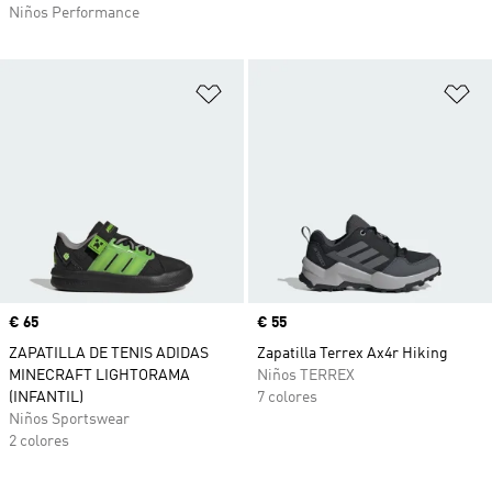
Niños Performance
Añadir a la lista de deseos
Añ
Precio
€ 65
Precio
€ 55
ZAPATILLA DE TENIS ADIDAS
Zapatilla Terrex Ax4r Hiking
MINECRAFT LIGHTORAMA
Niños TERREX
(INFANTIL)
7 colores
Niños Sportswear
2 colores