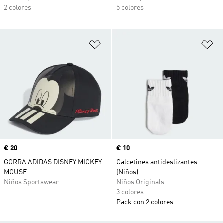
2 colores
5 colores
Añadir a la lista de deseos
Añ
Precio
€ 20
Precio
€ 10
GORRA ADIDAS DISNEY MICKEY
Calcetines antideslizantes
MOUSE
(Niños)
Niños Sportswear
Niños Originals
3 colores
Pack con 2 colores