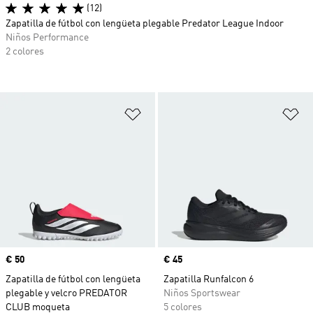
(12)
Zapatilla de fútbol con lengüeta plegable Predator League Indoor
Niños Performance
2 colores
Añadir a la lista de deseos
Añ
Precio
€ 50
Precio
€ 45
Zapatilla de fútbol con lengüeta
Zapatilla Runfalcon 6
plegable y velcro PREDATOR
Niños Sportswear
CLUB moqueta
5 colores