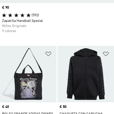
Precio
€ 90
(592)
Zapatilla Handball Spezial
Niños Originals
9 colores
Añadir a la lista de deseos
Añ
Precio
€ 40
Precio
€ 50