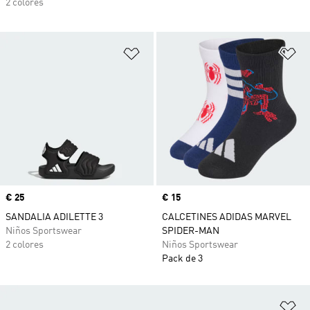
2 colores
Añadir a la lista de deseos
Añ
Precio
€ 25
Precio
€ 15
SANDALIA ADILETTE 3
CALCETINES ADIDAS MARVEL
Niños Sportswear
SPIDER-MAN
2 colores
Niños Sportswear
Pack de 3
Añ