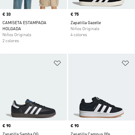
Precio
€ 33
Precio
€ 75
CAMISETA ESTAMPADA
Zapatilla Gazelle
HOLGADA
Niños Originals
Niños Originals
4 colores
2 colores
Añadir a la lista de deseos
Añ
Precio
€ 90
Precio
€ 90
Zapatilla Samba OG
Zapatilla Campus 00s