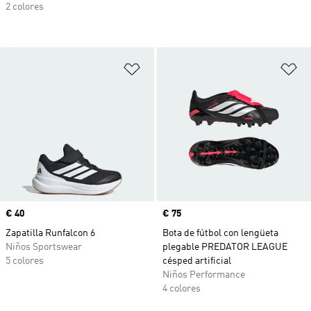
2 colores
Añadir a la lista de deseos
Añ
Precio
€ 40
Precio
€ 75
Zapatilla Runfalcon 6
Bota de fútbol con lengüeta
Niños Sportswear
plegable PREDATOR LEAGUE
5 colores
césped artificial
Niños Performance
4 colores