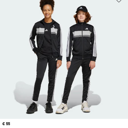
Precio
€ 55