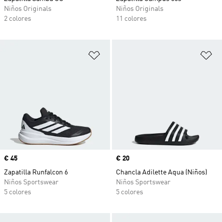
Niños Originals
Niños Originals
2 colores
11 colores
Añadir a la lista de deseos
Añ
Precio
€ 45
Precio
€ 20
Zapatilla Runfalcon 6
Chancla Adilette Aqua (Niños)
Niños Sportswear
Niños Sportswear
5 colores
5 colores