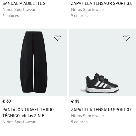
SANDALIA ADILETTE 2
ZAPATILLA TENSAUR SPORT 3.0
Niños Sportswear
Niños Sportswear
6 colores
9 colores
Añadir a la lista de deseos
Añ
Precio
€ 60
Precio
€ 33
PANTALÓN TRAVEL TEJIDO
ZAPATILLA TENSAUR SPORT 3.0
TÉCNICO adidas Z.N.E.
Niños Sportswear
Niños Sportswear
9 colores