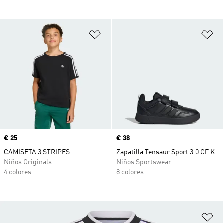
Añadir a la lista de deseos
Añ
Precio
€ 25
Precio
€ 38
CAMISETA 3 STRIPES
Zapatilla Tensaur Sport 3.0 CF K
Niños Originals
Niños Sportswear
4 colores
8 colores
Añ