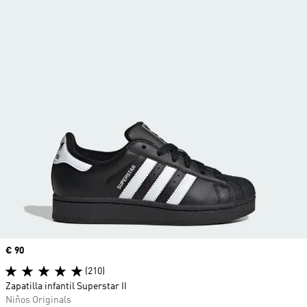
Precio
€ 90
(210)
Zapatilla infantil Superstar II
Niños Originals