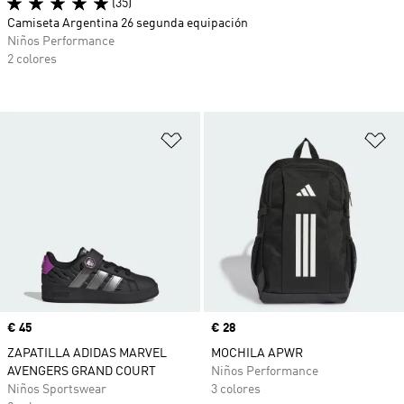
(35)
Camiseta Argentina 26 segunda equipación
Niños Performance
2 colores
Añadir a la lista de deseos
Añ
Precio
€ 45
Precio
€ 28
ZAPATILLA ADIDAS MARVEL
MOCHILA APWR
AVENGERS GRAND COURT
Niños Performance
Niños Sportswear
3 colores