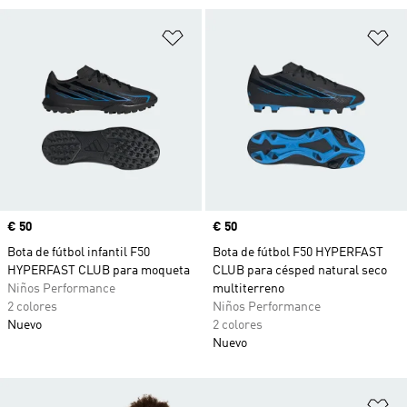
Añadir a la lista de deseos
Añ
Precio
€ 50
Precio
€ 50
Bota de fútbol infantil F50
Bota de fútbol F50 HYPERFAST
HYPERFAST CLUB para moqueta
CLUB para césped natural seco
Niños Performance
multiterreno
2 colores
Niños Performance
Nuevo
2 colores
Nuevo
Añ