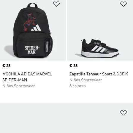
Añadir a la lista de deseos
Añ
Precio
€ 28
Precio
€ 38
MOCHILA ADIDAS MARVEL
Zapatilla Tensaur Sport 3.0 CF K
SPIDER-MAN
Niños Sportswear
Niños Sportswear
8 colores
Añ