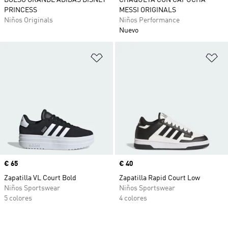
BOLSO GRANDE ADIDAS DISNEY
CHAQUETA CON CAPUCHA
PRINCESS
MESSI ORIGINALS
Niños Originals
Niños Performance
Nuevo
Añadir a la lista de deseos
Añ
Precio
€ 65
Precio
€ 40
Zapatilla VL Court Bold
Zapatilla Rapid Court Low
Niños Sportswear
Niños Sportswear
5 colores
4 colores