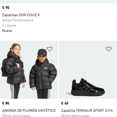
Precio
€ 90
Zapatillas DON ISSUE 8
Niños Performance
2 colores
Nuevo
Añadir a la lista de deseos
Añ
Precio
€ 80
Precio
€ 40
ANORAK DE PLUMÓN SINTÉTICO
Zapatilla TENSAUR SPORT 3.0 K
Niños Sportswear
Niños Sportswear