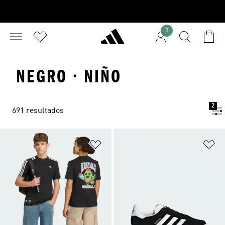
1
NEGRO · NIÑO
2
691 resultados
Añadir a la lista de deseos
Añ