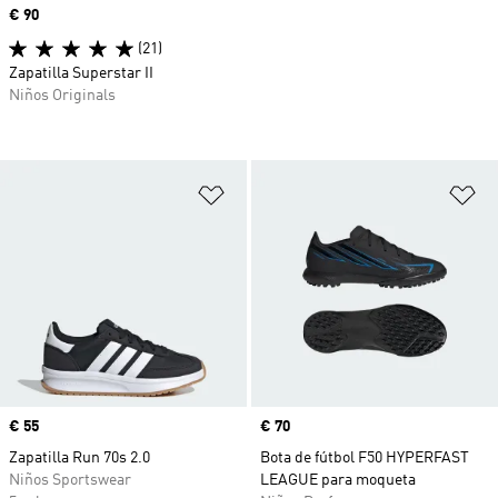
Precio
€ 90
(21)
Zapatilla Superstar II
Niños Originals
Añadir a la lista de deseos
Añ
Precio
€ 55
Precio
€ 70
Zapatilla Run 70s 2.0
Bota de fútbol F50 HYPERFAST
Niños Sportswear
LEAGUE para moqueta