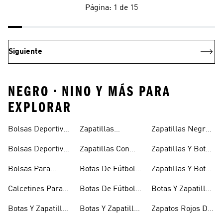
Página: 1 de 15
Siguiente
NEGRO • NINO Y MÁS PARA
EXPLORAR
Bolsas Deportivas
Zapatillas
Zapatillas Negras
Niñas
Para Niñas
Blancas Para
Para Niños
Bolsas Deportivas
Zapatillas Con
Zapatillas Y Botas
Niños
Para Niños
Cierre Adherente
Para Niñas Bebés
Bolsas Para
Botas De Fútbol
Zapatillas Y Botas
Niños
Niños
Para Niñas
De Bebé Y Niño
Calcetines Para
Botas De Fútbol
Botas Y Zapatillas
Niños
Para Niños
Para Niños
Botas Y Zapatillas
Botas Y Zapatillas
Zapatos Rojos De
Para Bebés
De Fútbol Para
Niña