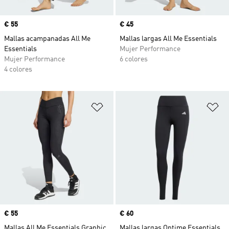
Precio
€ 55
Precio
€ 45
Mallas acampanadas All Me
Mallas largas All Me Essentials
Essentials
Mujer Performance
Mujer Performance
6 colores
4 colores
Añadir a la lista de deseos
Añ
Precio
€ 55
Precio
€ 60
Mallas All Me Essentials Graphic
Mallas largas Optime Essentials