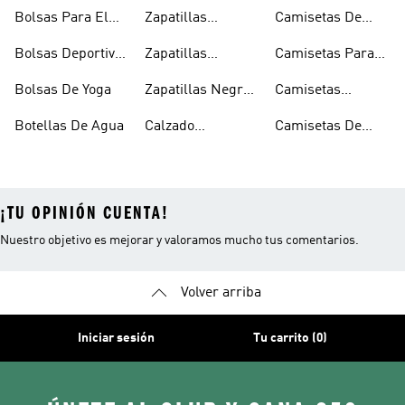
Yoga
Transpirable
Tirantes Negras
Bolsas Para El
Zapatillas
Camisetas De
Para El Gimnasio
Gimnasio
Deportivas Para
Evacuación Del
Bolsas Deportivas
Zapatillas
Camisetas Para
El Gimnasio
Sudor
Para El Gimnasio
Blancas Para El
Gimnasio
Bolsas De Yoga
Zapatillas Negras
Camisetas
Gimnasio
Para El Gimnasio
Transpirables
Botellas De Agua
Calzado
Camisetas De
Transpirable
Yoga
¡TU OPINIÓN CUENTA!
Nuestro objetivo es mejorar y valoramos mucho tus comentarios.
Volver arriba
Iniciar sesión
Tu carrito (0)