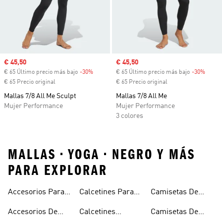
Precio de venta
€ 45,50
Precio de venta
€ 45,50
€ 65 Último precio más bajo
-30%
Descuento
€ 65 Último precio más bajo
-30%
Descu
€ 65 Precio original
€ 65 Precio original
Mallas 7/8 All Me Sculpt
Mallas 7/8 All Me
Mujer Performance
Mujer Performance
3 colores
MALLAS • YOGA • NEGRO Y MÁS
PARA EXPLORAR
Accesorios Para
Calcetines Para
Camisetas De
El Gimnasio
Entrenar
Tirantes Y Sin
Accesorios De
Calcetines
Camisetas De
Mangas