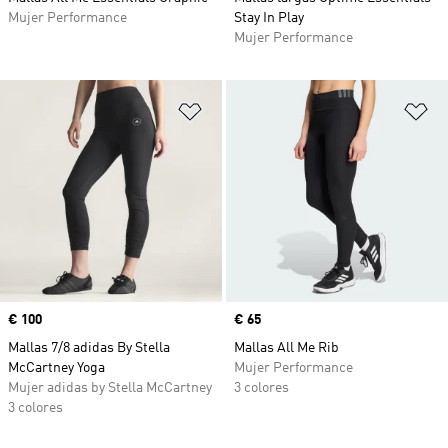
Mujer Performance
Stay In Play
Mujer Performance
Añadir a la lista de deseos
Añ
Precio
€ 100
Precio
€ 65
Mallas 7/8 adidas By Stella
Mallas All Me Rib
McCartney Yoga
Mujer Performance
Mujer adidas by Stella McCartney
3 colores
3 colores