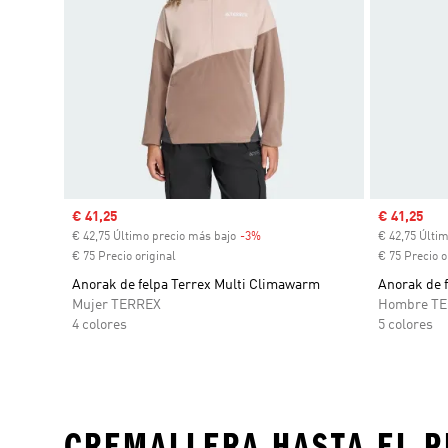
Precio de venta
€ 41,25
Precio de 
€ 41,25
€ 42,75 Último precio más bajo
-3%
Descuento
€ 42,75 Últi
€ 75 Precio original
€ 75 Precio o
Anorak de felpa Terrex Multi Climawarm
Anorak de 
Mujer TERREX
Hombre T
4 colores
5 colores
CREMALLERA HASTA EL P