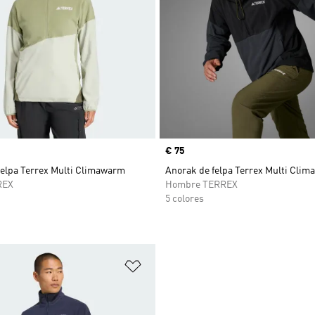
Precio
€ 75
felpa Terrex Multi Climawarm
Anorak de felpa Terrex Multi Cli
REX
Hombre TERREX
5 colores
sta de deseos
Añadir a la lista de deseos