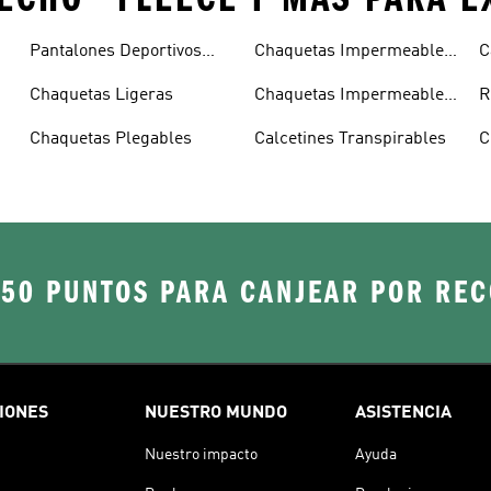
Pantalones Deportivos
Chaquetas Impermeables
C
Ligeros
Hombre
Chaquetas Ligeras
Chaquetas Impermeables
R
Mujer
Chaquetas Plegables
Calcetines Transpirables
C
250 PUNTOS PARA CANJEAR POR RE
IONES
NUESTRO MUNDO
ASISTENCIA
Nuestro impacto
Ayuda