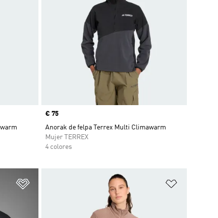
Precio
€ 75
mawarm
Anorak de felpa Terrex Multi Climawarm
Mujer TERREX
4 colores
Añadir a la lista de deseos
Añadir a la