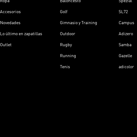
Ropa
Baloncesto
Spezial
Accesorios
Golf
SL72
Novedades
Gimnasio y Training
Campus
Lo último en zapatillas
Outdoor
Adizero
Outlet
Rugby
Samba
Running
Gazelle
Tenis
adicolor