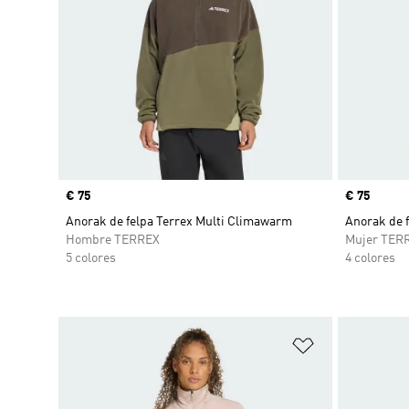
Precio
€ 75
Precio
€ 75
Anorak de felpa Terrex Multi Climawarm
Anorak de 
Hombre TERREX
Mujer TER
5 colores
4 colores
Añadir a la li