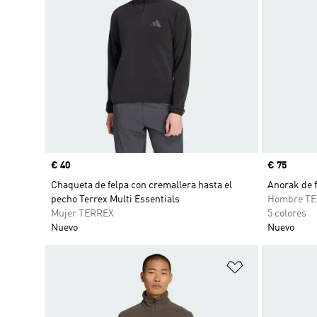
Precio
€ 40
Precio
€ 75
Chaqueta de felpa con cremallera hasta el
Anorak de 
pecho Terrex Multi Essentials
Hombre T
Mujer TERREX
5 colores
Nuevo
Nuevo
Añadir a la li