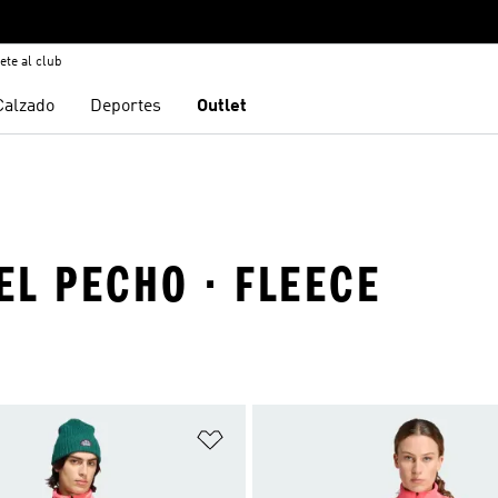
ete al club
Calzado
Deportes
Outlet
EL PECHO · FLEECE
sta de deseos
Añadir a la lista de deseos