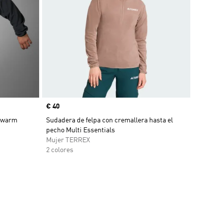
Precio
€ 40
mawarm
Sudadera de felpa con cremallera hasta el
pecho Multi Essentials
Mujer TERREX
2 colores